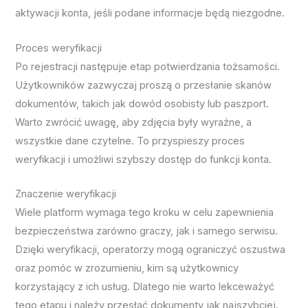
aktywacji konta, jeśli podane informacje będą niezgodne.
Proces weryfikacji
Po rejestracji następuje etap potwierdzania tożsamości.
Użytkowników zazwyczaj proszą o przesłanie skanów
dokumentów, takich jak dowód osobisty lub paszport.
Warto zwrócić uwagę, aby zdjęcia były wyraźne, a
wszystkie dane czytelne. To przyspieszy proces
weryfikacji i umożliwi szybszy dostęp do funkcji konta.
Znaczenie weryfikacji
Wiele platform wymaga tego kroku w celu zapewnienia
bezpieczeństwa zarówno graczy, jak i samego serwisu.
Dzięki weryfikacji, operatorzy mogą ograniczyć oszustwa
oraz pomóc w zrozumieniu, kim są użytkownicy
korzystający z ich usług. Dlatego nie warto lekceważyć
tego etapu i należy przesłać dokumenty jak najszybciej.