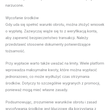
narzucone.
Wycofanie środków
Gdy uda się spełnić warunki obrotu, można złożyć wniosek
o wypłatę. Zazwyczaj wiąże się to z weryfikacją konta,
aby zapewnić bezpieczeństwo transakcji. Należy
przedstawić stosowne dokumenty potwierdzające
tożsamość.
Przy wypłacie warto także uważać na limity. Wiele platform
wprowadza maksymalne kwoty, które można wypłacić
jednorazowo, co może wydłużyć czas otrzymania
środków. Dotyczy to szczególnie wygranych z promocji,
ponieważ mogą mieć własne zasady.
Podsumowując, zrozumienie warunków obrotu i zasad
wycofywania środków jest kluczowe dla korzystania z