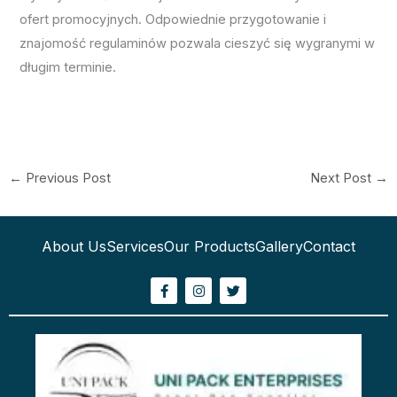
ofert promocyjnych. Odpowiednie przygotowanie i
znajomość regulaminów pozwala cieszyć się wygranymi w
długim terminie.
←
Previous Post
Next Post
→
About Us
Services
Our Products
Gallery
Contact
F
I
T
a
n
w
c
s
i
e
t
t
b
a
t
o
g
e
o
r
r
k
a
-
m