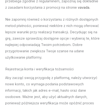
przebiega zgodnie z regulaminem, zapoznaj się dokładnie
z zasadami korzystania z promocji na stronie
vavada
.
Nie zapomnij również o korzystaniu z różnych dostępnych
metod płatności, ponieważ niektóre z nich mogą oferować
lepsze warunki przy realizacji transakcji. Decydując się na
grę, zawsze sprawdzaj dostępne opcje i wybieraj te, które
najlepiej odpowiadają Twoim potrzebom. Dobre
przygotowanie zwiększa Twoje szanse na udane
użytkowanie platformy.
Rejestracja konta i weryfikacja tożsamości
Aby zacząć swoją przygodę z platformą, należy utworzyć
nowe konto, co wymaga podania podstawowych
informacji, takich jak adres e-mail, hasło oraz dane
osobowe. Ważne jest, aby użyć aktualnych danych,
ponieważ późniejsza weryfikacja może opóźnić proces