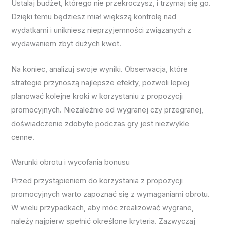
Ustalaj budżet, którego nie przekroczysz, i trzymaj się go.
Dzięki temu będziesz miał większą kontrolę nad
wydatkami i unikniesz nieprzyjemności związanych z
wydawaniem zbyt dużych kwot.
Na koniec, analizuj swoje wyniki. Obserwacja, które
strategie przynoszą najlepsze efekty, pozwoli lepiej
planować kolejne kroki w korzystaniu z propozycji
promocyjnych. Niezależnie od wygranej czy przegranej,
doświadczenie zdobyte podczas gry jest niezwykle
cenne.
Warunki obrotu i wycofania bonusu
Przed przystąpieniem do korzystania z propozycji
promocyjnych warto zapoznać się z wymaganiami obrotu.
W wielu przypadkach, aby móc zrealizować wygrane,
należy najpierw spełnić określone kryteria. Zazwyczaj