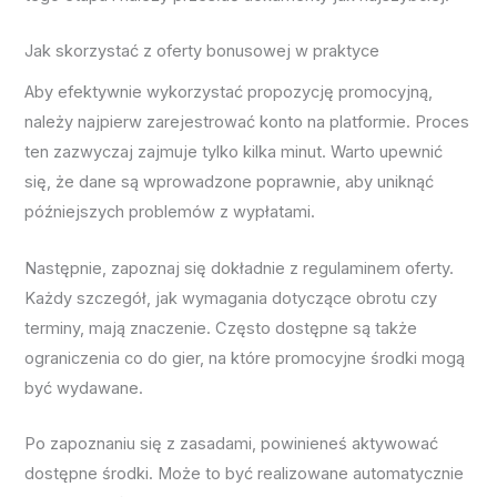
Jak skorzystać z oferty bonusowej w praktyce
Aby efektywnie wykorzystać propozycję promocyjną,
należy najpierw zarejestrować konto na platformie. Proces
ten zazwyczaj zajmuje tylko kilka minut. Warto upewnić
się, że dane są wprowadzone poprawnie, aby uniknąć
późniejszych problemów z wypłatami.
Następnie, zapoznaj się dokładnie z regulaminem oferty.
Każdy szczegół, jak wymagania dotyczące obrotu czy
terminy, mają znaczenie. Często dostępne są także
ograniczenia co do gier, na które promocyjne środki mogą
być wydawane.
Po zapoznaniu się z zasadami, powinieneś aktywować
dostępne środki. Może to być realizowane automatycznie