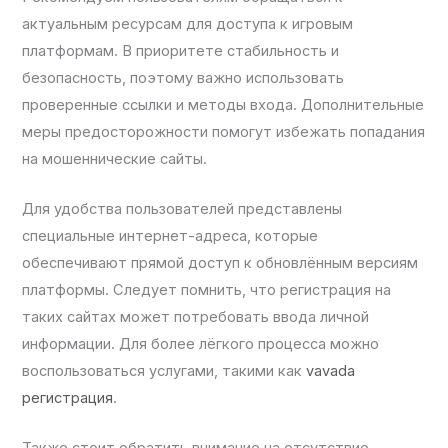
актуальным ресурсам для доступа к игровым
платформам. В приоритете стабильность и
безопасность, поэтому важно использовать
проверенные ссылки и методы входа. Дополнительные
меры предосторожности помогут избежать попадания
на мошеннические сайты.
Для удобства пользователей представлены
специальные интернет-адреса, которые
обеспечивают прямой доступ к обновлённым версиям
платформы. Следует помнить, что регистрация на
таких сайтах может потребовать ввода личной
информации. Для более лёгкого процесса можно
воспользоваться услугами, такими как
vavada
регистрация
.