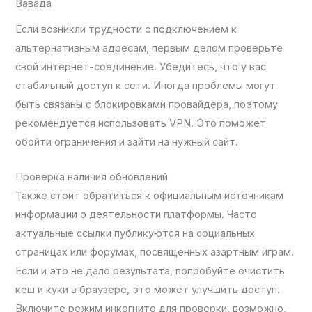
Вавада
Если возникли трудности с подключением к
альтернативным адресам, первым делом проверьте
свой интернет-соединение. Убедитесь, что у вас
стабильный доступ к сети. Иногда проблемы могут
быть связаны с блокировками провайдера, поэтому
рекомендуется использовать VPN. Это поможет
обойти ограничения и зайти на нужный сайт.
Проверка наличия обновлений
Также стоит обратиться к официальным источникам
информации о деятельности платформы. Часто
актуальные ссылки публикуются на социальных
страницах или форумах, посвященных азартным играм.
Если и это не дало результата, попробуйте очистить
кеш и куки в браузере, это может улучшить доступ.
Включите режим инкогнито для проверки, возможно,