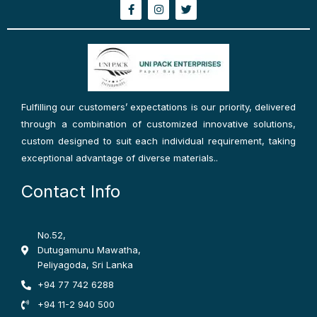
F
I
T
a
n
w
c
s
i
e
t
t
b
a
t
o
g
e
o
r
r
k
a
-
m
f
Fulfilling our customers’ expectations is our priority, delivered
through a combination of customized innovative solutions,
custom designed to suit each individual requirement, taking
exceptional advantage of diverse materials..
Contact Info
No.52,
Dutugamunu Mawatha,
Peliyagoda, Sri Lanka
+94 77 742 6288
+94 11-2 940 500