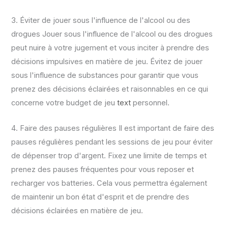
3. Éviter de jouer sous l'influence de l'alcool ou des
drogues Jouer sous l'influence de l'alcool ou des drogues
peut nuire à votre jugement et vous inciter à prendre des
décisions impulsives en matière de jeu. Évitez de jouer
sous l'influence de substances pour garantir que vous
prenez des décisions éclairées et raisonnables en ce qui
concerne votre budget de jeu
text
personnel.
4. Faire des pauses régulières Il est important de faire des
pauses régulières pendant les sessions de jeu pour éviter
de dépenser trop d'argent. Fixez une limite de temps et
prenez des pauses fréquentes pour vous reposer et
recharger vos batteries. Cela vous permettra également
de maintenir un bon état d'esprit et de prendre des
décisions éclairées en matière de jeu.