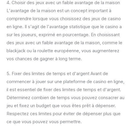
4. Choisir des jeux avec un faible avantage de la maison
L'avantage de la maison est un concept important à
comprendre lorsque vous choisissez des jeux de casino
en ligne. Il s'agit de l'avantage statistique que le casino a
sur les joueurs, exprimé en pourcentage. En choisissant
des jeux avec un faible avantage de la maison, comme le
blackjack ou la roulette européenne, vous augmenterez
vos chances de gagner à long terme.
5. Fixer des limites de temps et d'argent Avant de
commencer à jouer sur une plateforme de casino en ligne,
il est essentiel de fixer des limites de temps et d'argent.
Déterminez combien de temps vous pouvez consacrer au
jeu et fixez un budget que vous êtes prêt à dépenser.
Respectez ces limites pour éviter de dépenser plus que
ce que vous pouvez vous permettre.