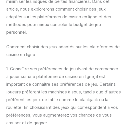
minimiser les risques de pertes financières. Dans cet
article, nous explorerons comment choisir des jeux
adaptés sur les plateformes de casino en ligne et des
méthodes pour mieux contrôler le budget de jeu
personnel.
Comment choisir des jeux adaptés sur les plateformes de
casino en ligne
1. Connaître ses préférences de jeu Avant de commencer
à jouer sur une plateforme de casino en ligne, il est
important de connaître ses préférences de jeu. Certains
joueurs préfèrent les machines à sous, tandis que d'autres
préfèrent les jeux de table comme le blackjack ou la
roulette. En choisissant des jeux qui correspondent à vos
préférences, vous augmenterez vos chances de vous
amuser et de gagner.