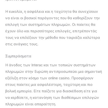
Η ευκολία, η ασφάλεια και η ταχύτητα θα συνεχίσουν
να είναι οι βασικοί παράγοντες που θα καθορίζουν την
επιλογή των συστημάτων πληρωμών. Οι παίκτες θα
έχουν όλο και περισσότερες επιλογές, επιτρέποντάς
τους να επιλέξουν την μέθοδο που ταιριάζει καλύτερα
στις ανάγκες τους.
Συμπεράσματα
Η άνοδος των Interac και των τοπικών συστημάτων
πληρωμών στην Ευρώπη αντιπροσωπεύει μια σημαντική
εξέλιξη στον κόσμο των online casino. Προσφέρουν
στους παίκτες μια ασφαλέστερη, ταχύτερη και πιο
βολική εμπειρία. Είτε παίζετε για διασκέδαση είτε για
να κερδίσετε, η κατανόηση των διαθέσιμων επιλογών
πληρωμών είναι απαραίτητη.