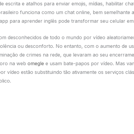
escrita e atalhos para enviar emojis, mídias, habilitar ch
e brasileiro funciona como um chat online, bem semelhante
pp para aprender inglês pode transformar seu celular em u
com desconhecidos de todo o mundo por vídeo aleatoriamen
iolência ou desconforto. No entanto, com o aumento de u
seminação de crimes na rede, que levaram ao seu encerrame
moro na web
omegle
e usam bate-papos por vídeo. Mas vam
or vídeo estão substituindo tão ativamente os serviços clá
lico.