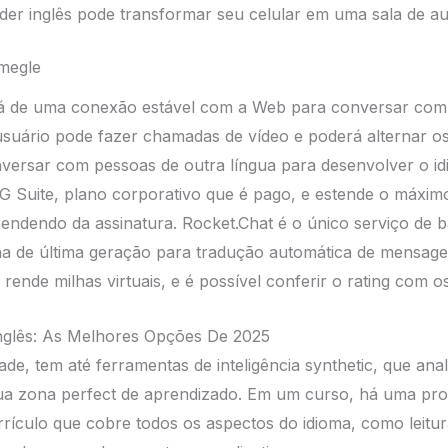
 inglês pode transformar seu celular em uma sala de aula
megle
sará de uma conexão estável com a Web para conversar co
usuário pode fazer chamadas de vídeo e poderá alternar os 
versar com pessoas de outra língua para desenvolver o id
 G Suite, plano corporativo que é pago, e estende o máxi
dendo da assinatura. Rocket.Chat é o único serviço de b
a de última geração para tradução automática de mensage
rende milhas virtuais, e é possível conferir o rating com o
nglês: As Melhores Opções De 2025
ade, tem até ferramentas de inteligência synthetic, que an
ua zona perfect de aprendizado. Em um curso, há uma prog
rículo que cobre todos os aspectos do idioma, como leitura