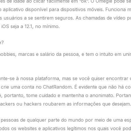
s de idade ao clicar facilmente em “ok”. O Omegle pode s
 aplicativo disponível para dispositivos móveis. Funciona 
s usuários a se sentirem seguros. As chamadas de vídeo p
iOS seja a 12.1, no mínimo.
e?
 hobbies, marcas e salário da pessoa, e tem o intuito em u
junte-se à nossa plataforma, mas se você quiser encontrar
ue crie uma conta no ChatRandom. É evidente que não há 
 portanto, tome cuidado e mantenha o anonimato. Portanto
a hackers ou hackers roubarem as informações que desejam.
e pessoas de qualquer parte do mundo por meio de uma esp
dos os websites e aplicativos legítimos nos quais você p