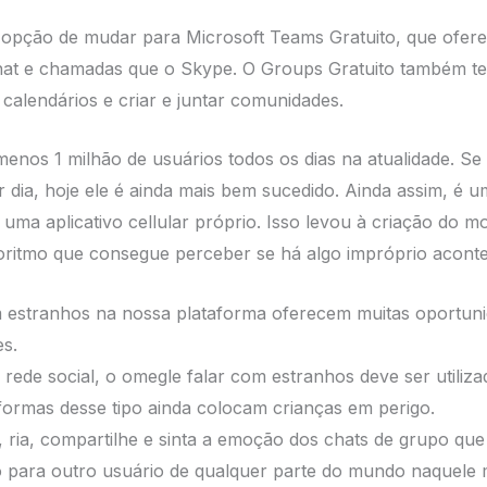
a opção de mudar para Microsoft Teams Gratuito, que ofer
 chat e chamadas que o Skype. O Groups Gratuito também t
calendários e criar e juntar comunidades.
menos 1 milhão de usuários todos os dias na atualidade. Se
r dia, hoje ele é ainda mais bem sucedido. Ainda assim, é 
ma aplicativo cellular próprio. Isso levou à criação do m
oritmo que consegue perceber se há algo impróprio acont
 estranhos na nossa plataforma oferecem muitas oportuni
es.
ede social, o omegle falar com estranhos deve ser utiliza
formas desse tipo ainda colocam crianças em perigo.
 ria, compartilhe e sinta a emoção dos chats de grupo qu
lo para outro usuário de qualquer parte do mundo naquele