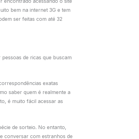
er encontrado acessando o site
muito bem na internet 3G e tem
odem ser feitas com até 32
nir pessoas de ricas que buscam
 correspondências exatas
como saber quem é realmente a
, é muito fácil acessar as
écie de sorteio. No entanto,
ode conversar com estranhos de