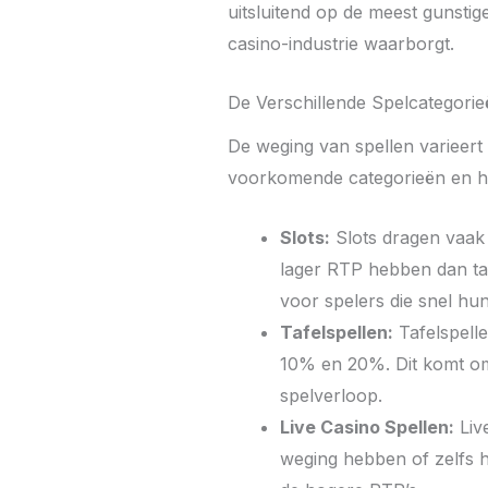
uitsluitend op de meest gunstig
casino-industrie waarborgt.
De Verschillende Spelcategori
De weging van spellen varieert 
voorkomende categorieën en h
Slots:
Slots dragen vaak 
lager RTP hebben dan taf
voor spelers die snel hun
Tafelspellen:
Tafelspelle
10% en 20%. Dit komt om
spelverloop.
Live Casino Spellen:
Live
weging hebben of zelfs h