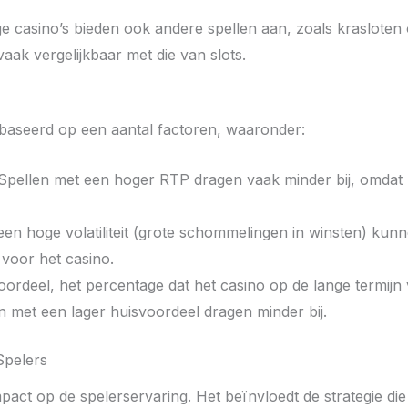
casino’s bieden ook andere spellen aan, zoals krasloten 
vaak vergelijkbaar met die van slots.
gebaseerd op een aantal factoren, waaronder:
pellen met een hoger RTP dragen vaak minder bij, omdat 
en hoge volatiliteit (grote schommelingen in winsten) kun
 voor het casino.
ordeel, het percentage dat het casino op de lange termijn 
en met een lager huisvoordeel dragen minder bij.
Spelers
pact op de spelerservaring. Het beïnvloedt de strategie di