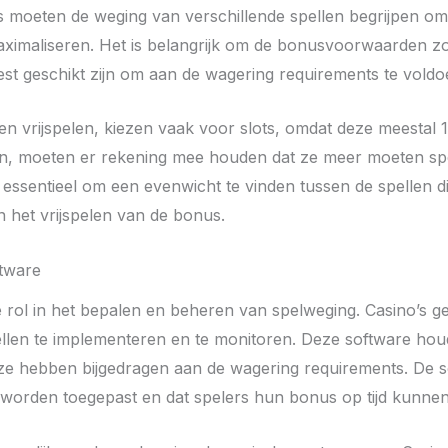
rs moeten de weging van verschillende spellen begrijpen om
imaliseren. Het is belangrijk om de bonusvoorwaarden zor
est geschikt zijn om aan de wagering requirements te voldo
en vrijspelen, kiezen vaak voor slots, omdat deze meestal 
en, moeten er rekening mee houden dat ze meer moeten s
 essentieel om een evenwicht te vinden tussen de spellen die
an het vrijspelen van de bonus.
tware
e rol in het bepalen en beheren van spelweging. Casino’s 
len te implementeren en te monitoren. Deze software houdt
ze hebben bijgedragen aan de wagering requirements. De s
orden toegepast en dat spelers hun bonus op tijd kunnen 