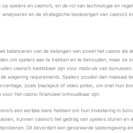
 op spelers en casino’s, en de rol van technologie en regel
r analyseren en de strategische beslissingen van casino’s 
het balanceren van de belangen van zowel het casino als de
eden om spelers aan te trekken en te behouden, maar ze mo
den casino’s kwetsbaar zijn voor misbruik van bonussen. St
 de wagering requirements. Spelers zouden dan massaal ki
rcentage, zoals blackjack of video poker, om snel hun bon
u voor het casino financieel onhoudbaar zijn.
sino’s een eerlijke kans hebben om hun investering in bon
passen, kunnen casino’s het gedrag van spelers sturen en 
uitproberen. Dit bevordert een gevarieerde spelomgeving en