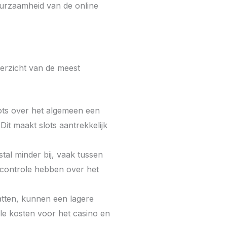
duurzaamheid van de online
verzicht van de meest
ots over het algemeen een
it maakt slots aantrekkelijk
tal minder bij, vaak tussen
controle hebben over het
vatten, kunnen een lagere
le kosten voor het casino en