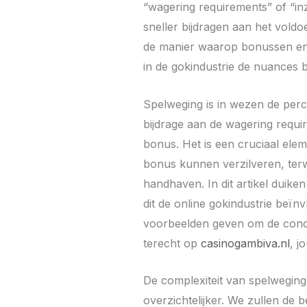
“wagering requirements” of “i
sneller bijdragen aan het vold
de manier waarop bonussen en p
in de gokindustrie de nuances 
Spelweging is in wezen de perce
bijdrage aan de wagering requir
bonus. Het is een cruciaal elem
bonus kunnen verzilveren, terwi
handhaven. In dit artikel duike
dit de online gokindustrie beïn
voorbeelden geven om de concept
terecht op
casinogambiva.nl
, j
De complexiteit van spelweging 
overzichtelijker. We zullen de 