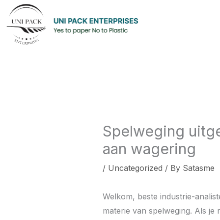
Skip
to
content
Spelweging uitge
aan wagering
/
Uncategorized
/ By
Satasme
Welkom, beste industrie-analist
materie van spelweging. Als je 