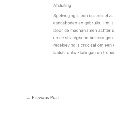
Afsluiting
Spelweging is een essentieel a
aangeboden en gebruikt. Het is
Door de mechanismen achter spe
en de strategische beslissingen
regelgeving is cruciaal om een
laatste ontwikkelingen en tren
←
Previous Post