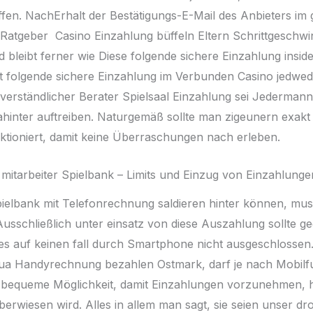
haffen. NachErhalt der Bestätigungs-E-Mail des Anbieters im 
atgeber Casino Einzahlung büffeln Eltern Schrittgeschwin
 bleibt ferner wie Diese folgende sichere Einzahlung insid
st folgende sichere Einzahlung im Verbunden Casino jedwe
 verständlicher Berater Spielsaal Einzahlung sei Jederman
hinter auftreiben. Naturgemäß sollte man zigeunern exakt
ktioniert, damit keine Überraschungen nach erleben.
r mitarbeiter Spielbank – Limits und Einzug von Einzahlunge
 Spielbank mit Telefonrechnung saldieren hinter können, mu
sschließlich unter einsatz von diese Auszahlung sollte ge
ibt es auf keinen fall durch Smartphone nicht ausgeschloss
a Handyrechnung bezahlen Ostmark, darf je nach Mobilfunk
 bequeme Möglichkeit, damit Einzahlungen vorzunehmen, hi
erwiesen wird. Alles in allem man sagt, sie seien unser d