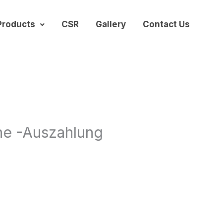
Products
CSR
Gallery
Contact Us
ine -Auszahlung