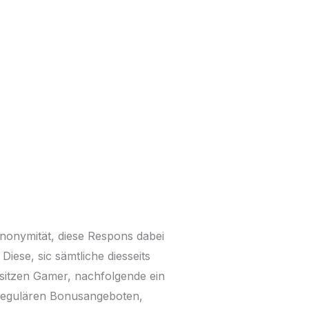
nonymität, diese Respons dabei
ese, sic sämtliche diesseits
sitzen Gamer, nachfolgende ein
n regulären Bonusangeboten,