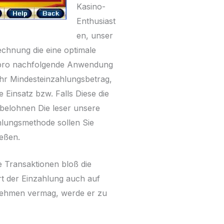
Kasino-
Enthusiast
en, unser
chnung die eine optimale
er pro nachfolgende Anwendung
g ihr Mindesteinzahlungsbetrag,
Einsatz bzw. Falls Diese die
, belohnen Die leser unsere
lungsmethode sollen Sie
ießen.
 Transaktionen bloß die
t der Einzahlung auch auf
nnehmen vermag, werde er zu