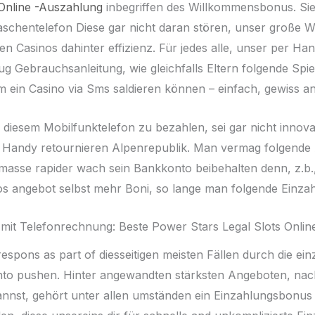
 Online -Auszahlung
inbegriffen des Willkommensbonus. Sie 
aschentelefon Diese gar nicht daran stören, unser große W
n Casinos dahinter effizienz. Für jedes alle, unser per H
ug Gebrauchsanleitung, wie gleichfalls Eltern folgende Spi
 ein Casino via Sms saldieren können – einfach, gewiss a
 diesem Mobilfunktelefon zu bezahlen, sei gar nicht innov
Handy retournieren Alpenrepublik. Man vermag folgende 
 masse rapider wach sein Bankkonto beibehalten denn, z.b.,
s angebot selbst mehr Boni, so lange man folgende Einzah
 mit Telefonrechnung: Beste Power Stars Legal Slots Onli
respons as part of diesseitigen meisten Fällen durch die ein
o pushen. Hinter angewandten stärksten Angeboten, nachf
st, gehört unter allen umständen ein Einzahlungsbonus 