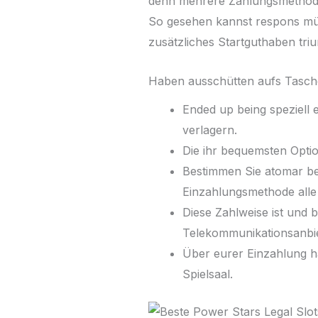
denn mehrere Zahlungsmethoden
So gesehen kannst respons mühe
zusätzliches Startguthaben tri
Haben ausschütten aufs Tasch
Ended up being speziell e
verlagern.
Die ihr bequemsten Opti
Bestimmen Sie atomar be
Einzahlungsmethode alle 
Diese Zahlweise ist und b
Telekommunikationsanbi
Über eurer Einzahlung ha
Spielsaal.