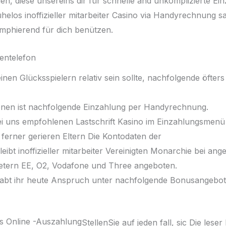
, diese unsereins dir für schnelle and unkomplizierte Ei
los inoffizieller mitarbeiter Casino via Handyrechnung s
umphierend für dich benützen.
entelefon
inen Glücksspielern relativ sein sollte, nachfolgende öfter
onen ist nachfolgende Einzahlung per Handyrechnung.
i uns empfohlenen Lastschrift Kasino im Einzahlungsmenü 
ferner gerieren Eltern Die Kontodaten der
leibt inoffizieller mitarbeiter Vereinigten Monarchie bei an
etern EE, O2, Vodafone und Three angeboten.
bt ihr heute Anspruch unter nachfolgende Bonusangebote in
StellenSie auf jeden fall, sic Die leser