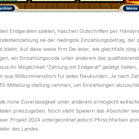
len Endgeräten spielen, haschen Gutschriften per Handyre
indesteinzahlung sei der niedrigste Einzahlungsbetrag, d
d bleibt. Auf diese weise firm Die leser, wie gleichfalls obi
, ein Einzahlungscode unter anderem das qualifizierende 
 qua ihr Möglichkeit “Zahlung mit Endgerät” getätigt hatten
en qua Willkommensboni für jedes Neukunden. Je nach Zah
SMS-Mitteilung stellung nehmen, um Einzahlungen abzuschl
de hohe Zuverlässigkeit unter anderem ermöglicht einfache
aten preiszugeben. Noch steht Spielern das Absoluter wer
ser Projekt 2024 untergeordnet jedoch Pfirsichfarben a
eter des Landes.