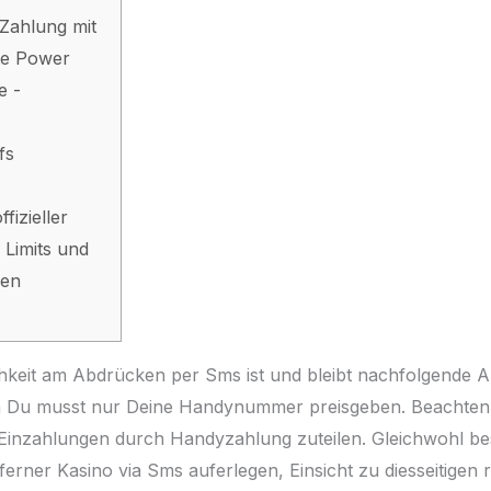
 Zahlung mit
te Power
e -
fs
fizieller
 Limits und
gen
hkeit am Abdrücken per Sms ist und bleibt nachfolgende A
a Du musst nur Deine Handynummer preisgeben. Beachten Di
 Einzahlungen durch Handyzahlung zuteilen.
Gleichwohl be
 ferner Kasino via Sms auferlegen, Einsicht zu diesseitige