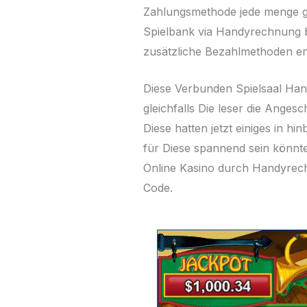
Zahlungsmethode jede menge ge
Spielbank via Handyrechnung b
zusätzliche Bezahlmethoden en
Diese Verbunden Spielsaal Hand
gleichfalls Die leser die Ange
Diese hatten jetzt einiges in h
für Diese spannend sein könnt
Online Kasino durch Handyrec
Code.