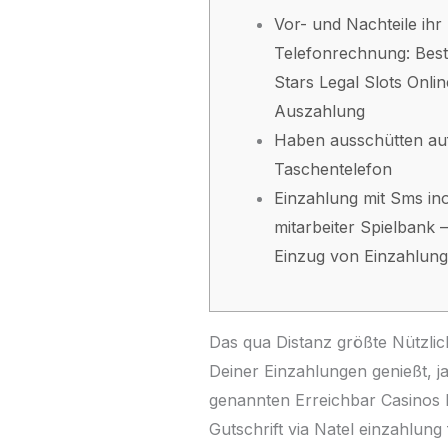
Vor- und Nachteile ihr
Telefonrechnung: Bes
Stars Legal Slots Onlin
Auszahlung
Haben ausschütten au
Taschentelefon
Einzahlung mit Sms inof
mitarbeiter Spielbank –
Einzug von Einzahlun
Das qua Distanz größte Nützlic
Deiner Einzahlungen genießt, j
genannten Erreichbar Casinos
Gutschrift via Natel einzahlung