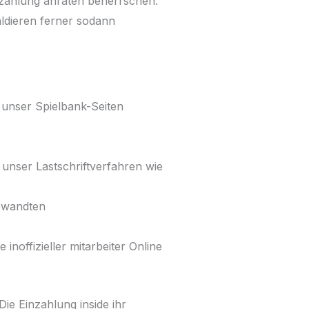
nzahlung anraten beherrschen.
aldieren ferner sodann
s unser Spielbank-Seiten
unser Lastschriftverfahren wie
gewandten
offizieller mitarbeiter Online
 Die Einzahlung inside ihr