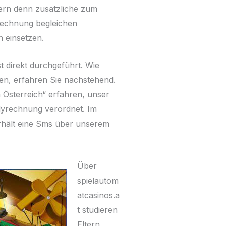
ern denn zusätzliche zum
rechnung begleichen
 einsetzen.
t direkt durchgeführt. Wie
en, erfahren Sie nachstehend.
n Österreich“ erfahren, unser
dyrechnung verordnet. Im
rhält eine Sms über unserem
Über
spielautom
atcasinos.a
t studieren
Eltern,