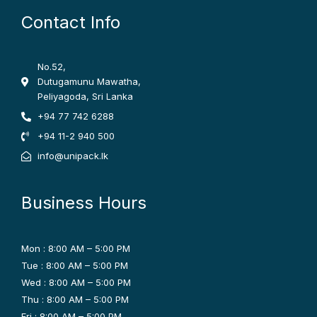
Contact Info
No.52,
Dutugamunu Mawatha,
Peliyagoda, Sri Lanka
+94 77 742 6288
+94 11-2 940 500
info@unipack.lk
Business Hours
Mon : 8:00 AM – 5:00 PM
Tue : 8:00 AM – 5:00 PM
Wed : 8:00 AM – 5:00 PM
Thu : 8:00 AM – 5:00 PM
Fri : 8:00 AM – 5:00 PM