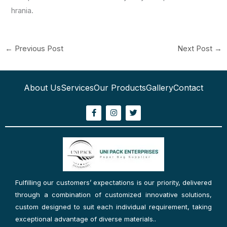
hrania.
←
Previous Post
Next Post
→
About Us
Services
Our Products
Gallery
Contact
F
I
T
a
n
w
c
s
i
e
t
t
b
a
t
o
g
e
o
r
r
k
a
-
m
f
Fulfilling our customers’ expectations is our priority, delivered
through a combination of customized innovative solutions,
custom designed to suit each individual requirement, taking
exceptional advantage of diverse materials..