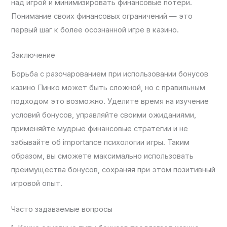
над игрой и минимизировать финансовые потери.
Понимание своих финансовых ограничений — это
первый шаг к более осознанной игре в казино.
Заключение
Борьба с разочарованием при использовании бонусов
казино Пинко может быть сложной, но с правильным
подходом это возможно. Уделите время на изучение
условий бонусов, управляйте своими ожиданиями,
применяйте мудрые финансовые стратегии и не
забывайте об importance психологии игры. Таким
образом, вы сможете максимально использовать
преимущества бонусов, сохраняя при этом позитивный
игровой опыт.
Часто задаваемые вопросы