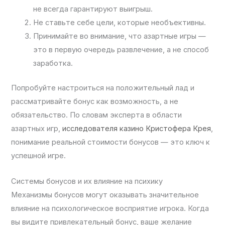
не всегда гарантируют выигрыш.
Не ставьте себе цели, которые необъективны.
Принимайте во внимание, что азартные игры —
это в первую очередь развлечение, а не способ
заработка.
Попробуйте настроиться на положительный лад и
рассматривайте бонус как возможность, а не
обязательство. По словам эксперта в области
азартных игр,
исследователя казино Кристофера Крея
,
понимание реальной стоимости бонусов — это ключ к
успешной игре.
Системы бонусов и их влияние на психику
Механизмы бонусов могут оказывать значительное
влияние на психологическое восприятие игрока. Когда
вы видите привлекательный бонус, ваше желание