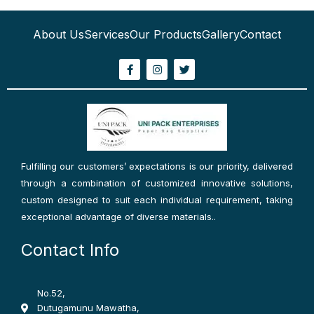
About Us
Services
Our Products
Gallery
Contact
F
I
T
a
n
w
c
s
i
e
t
t
b
a
t
o
g
e
o
r
r
k
a
-
m
f
Fulfilling our customers’ expectations is our priority, delivered
through a combination of customized innovative solutions,
custom designed to suit each individual requirement, taking
exceptional advantage of diverse materials..
Contact Info
No.52,
Dutugamunu Mawatha,