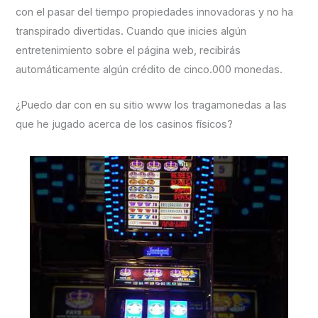
con el pasar del tiempo propiedades innovadoras y no ha
transpirado divertidas. Cuando que inicies algún
entretenimiento sobre el página web, recibirás
automáticamente algún crédito de cinco.000 monedas.
¿Puedo dar con en su sitio www los tragamonedas a las
que he jugado acerca de los casinos físicos?