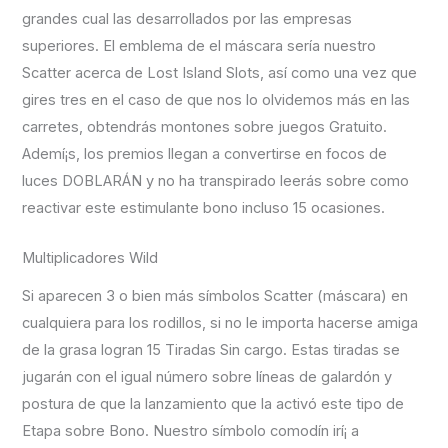
grandes cual las desarrollados por las empresas
superiores. El emblema de el máscara serí­a nuestro
Scatter acerca de Lost Island Slots, así­ como una vez que
gires tres en el caso de que nos lo olvidemos más en las
carretes, obtendrás montones sobre juegos Gratuito.
Ademí¡s, los premios llegan a convertirse en focos de
luces DOBLARÁN y no ha transpirado leerás sobre como
reactivar este estimulante bono incluso 15 ocasiones.
Multiplicadores Wild
Si aparecen 3 o bien más símbolos Scatter (máscara) en
cualquiera para los rodillos, si no le importa hacerse amiga
de la grasa logran 15 Tiradas Sin cargo. Estas tiradas se
jugarán con el igual número sobre líneas de galardón y
postura de que la lanzamiento que la activó este tipo de
Etapa sobre Bono. Nuestro símbolo comodín irí¡ a