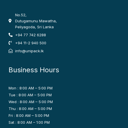
No.52,
Dutugamunu Mawatha,
Peliyagoda, Sri Lanka
+94 77 742 6288
+94 11-2 940 500
info@unipack.lk
Business Hours
Mon : 8:00 AM – 5:00 PM
Tue : 8:00 AM – 5:00 PM
Wed : 8:00 AM – 5:00 PM
Thu : 8:00 AM – 5:00 PM
Fri : 8:00 AM – 5:00 PM
Sat : 8:00 AM – 1:00 PM