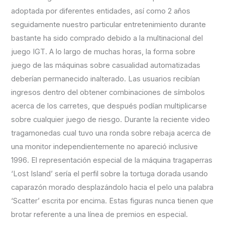
adoptada por diferentes entidades, así­ como 2 años
seguidamente nuestro particular entretenimiento durante
bastante ha sido comprado debido a la multinacional del
juego IGT. A lo largo de muchas horas, la forma sobre
juego de las máquinas sobre casualidad automatizadas
deberían permanecido inalterado. Las usuarios recibían
ingresos dentro del obtener combinaciones de símbolos
acerca de los carretes, que después podían multiplicarse
sobre cualquier juego de riesgo. Durante la reciente video
tragamonedas cual tuvo una ronda sobre rebaja acerca de
una monitor independientemente no apareció inclusive
1996. El representación especial de la máquina tragaperras
‘Lost Island’ serí­a el perfil sobre la tortuga dorada usando
caparazón morado desplazándolo hacia el pelo una palabra
‘Scatter’ escrita por encima. Estas figuras nunca tienen que
brotar referente a una línea de premios en especial.