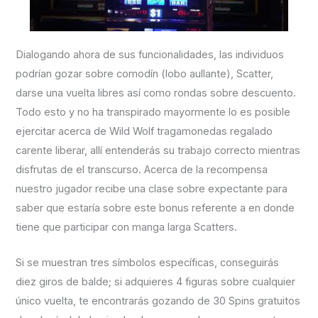
Dialogando ahora de sus funcionalidades, las individuos
podrían gozar sobre comodín (lobo aullante), Scatter,
darse una vuelta libres así­ como rondas sobre descuento.
Todo esto y no ha transpirado mayormente lo es posible
ejercitar acerca de Wild Wolf tragamonedas regalado
carente liberar, allí entenderás su trabajo correcto mientras
disfrutas de el transcurso. Acerca de la recompensa
nuestro jugador recibe una clase sobre expectante para
saber que estaría sobre este bonus referente a en donde
tiene que participar con manga larga Scatters.
Si se muestran tres símbolos específicas, conseguirás
diez giros de balde; si adquieres 4 figuras sobre cualquier
único vuelta, te encontrarás gozando de 30 Spins gratuitos