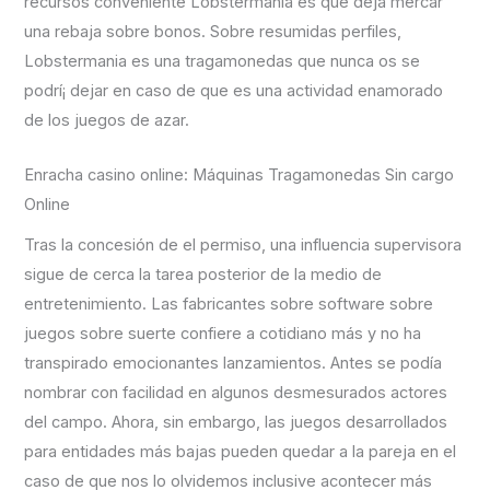
recursos conveniente Lobstermania es que deja mercar
una rebaja sobre bonos. Sobre resumidas perfiles,
Lobstermania es una tragamonedas que nunca os se
podrí¡ dejar en caso de que es una actividad enamorado
de los juegos de azar.
Enracha casino online: Máquinas Tragamonedas Sin cargo
Online
Tras la concesión de el permiso, una influencia supervisora
sigue de cerca la tarea posterior de la medio de
entretenimiento. Las fabricantes sobre software sobre
juegos sobre suerte confiere a cotidiano más y no ha
transpirado emocionantes lanzamientos. Antes se podía
nombrar con facilidad en algunos desmesurados actores
del campo. Ahora, sin embargo, las juegos desarrollados
para entidades más bajas pueden quedar a la pareja en el
caso de que nos lo olvidemos inclusive acontecer más