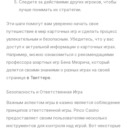
Следите за действиями других игроков, чтобы
лучше понимать их стратегии.
Эти шаги помогут вам уверенно начать свое
путешествие в мир карточных игр и сделать процесс
увлекательным и безопасным. Убедитесь, что у вас
доступ к актуальной информации о карточных играх.
Например, можно ознакомиться с рекомендациями
профессора азартных игр Бена Мезрича, который
делится своими знаниями о разных играх на своей
странице
в Твиттере
.
Безопасность и Ответственная Игра
Важным аспектом игры в казино является соблюдение
принципов ответственной игры. Pinco Casino
предоставляет своим пользователям несколько
инструментов для контроля над игрой. Вот некоторые