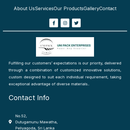
About Us
Services
Our Products
Gallery
Contact
F
I
T
a
n
w
c
s
i
e
t
t
b
a
t
o
g
e
o
r
r
k
a
-
m
f
Fulfilling our customers’ expectations is our priority, delivered
through a combination of customized innovative solutions,
custom designed to suit each individual requirement, taking
exceptional advantage of diverse materials..
Contact Info
No.52,
Dutugamunu Mawatha,
Peliyagoda, Sri Lanka