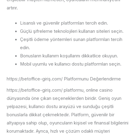
artırır.
Lisanslı ve güvenilir platformları tercih edin.
Güçlü şifreleme teknolojileri kullanan siteleri seçin.
Çeşitli ödeme yöntemleri sunan platformları tercih
edin.
Bonusların kullanım koşullarını dikkatlice okuyun.
Mobil uyumlu ve kullanıcı dostu platformları seçin.
https://betoffice-giriş.com/ Platformunu Değerlendirme
https://betoffice-giriş.com/ platformu, online casino
dünyasında öne çıkan seçeneklerden biridir. Geniş oyun
yelpazesi, kullanıcı dostu arayüzü ve sunduğu çeşitli
bonuslarla dikkat çekmektedir. Platform, güvenilir bir
altyapıya sahip olup, oyuncuların kişisel ve finansal bilgilerini
korumaktadır. Ayrıca, hızlı ve çözüm odaklı müşteri