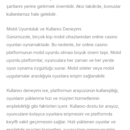
şartlarını yerine getirmek önemlidir. Aksi takdirde, bonuslar
kullanılamaz hale gelebilir.
Mobil Uyumluluk ve Kullanıcı Deneyimi
Günümüzde, birçok kişi mobil cihazlarından online casino
oyunları oynamaktadır. Bu nedenle, bir online casino
platformunun mobil uyumlu olması büyük önem taşır. Mobil
uyumlu platformlar, oyunculara her zaman ve her yerde
oyun oynama özgürlüğü sunar. Mobil siteler veya mobil
uygulamalar aracılığıyla oyunlara erişim sağlanabilir.
Kullanıcı deneyimi ise, platformun arayüzünün kullanışlılığı,
oyunların yüklenme hızı ve müşteri hizmetlerinin
erişilebilirliği gibi faktörleri içerir. Kullanıcı dostu bir arayüz,
oyuncuların kolayca oyunlara erişmesini ve platformda
keyifli vakit geçirmesini sağlar. Hızlı yüklenen oyunlar ve
erişilebilir müşteri hizmetleri, oyuncuların memnuniyetini