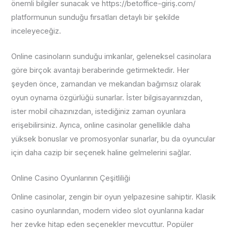
önemli bilgiler sunacak ve https://betoffice-giriş.com/
platformunun sunduğu fırsatları detaylı bir şekilde
inceleyeceğiz.
Online casinoların sunduğu imkanlar, geleneksel casinolara
göre birçok avantajı beraberinde getirmektedir. Her
şeyden önce, zamandan ve mekandan bağımsız olarak
oyun oynama özgürlüğü sunarlar. İster bilgisayarınızdan,
ister mobil cihazınızdan, istediğiniz zaman oyunlara
erişebilirsiniz. Ayrıca, online casinolar genellikle daha
yüksek bonuslar ve promosyonlar sunarlar, bu da oyuncular
için daha cazip bir seçenek haline gelmelerini sağlar.
Online Casino Oyunlarının Çeşitliliği
Online casinolar, zengin bir oyun yelpazesine sahiptir. Klasik
casino oyunlarından, modern video slot oyunlarına kadar
her zevke hitap eden seçenekler mevcuttur. Popüler