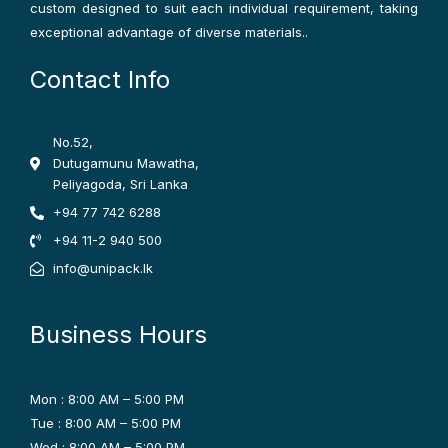
custom designed to suit each individual requirement, taking
exceptional advantage of diverse materials..
Contact Info
No.52,
Dutugamunu Mawatha,
Peliyagoda, Sri Lanka
+94 77 742 6288
+94 11-2 940 500
info@unipack.lk
Business Hours
Mon : 8:00 AM – 5:00 PM
Tue : 8:00 AM – 5:00 PM
Wed : 8:00 AM – 5:00 PM