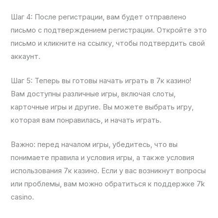
Шаг 4: После регистрации, вам будет отправлено
письмо с подтверждением регистрации. Откройте это
письмо и кликните на ссылку, чтобы подтвердить свой
аккаунт.
Шаг 5: Теперь вы готовы начать играть в 7к казино!
Вам доступны различные игры, включая слоты,
карточные игры и другие. Вы можете выбрать игру,
которая вам понравилась, и начать играть.
Важно: перед началом игры, убедитесь, что вы
понимаете правила и условия игры, а также условия
использования 7к казино. Если у вас возникнут вопросы
или проблемы, вам можно обратиться к поддержке 7k
casino.