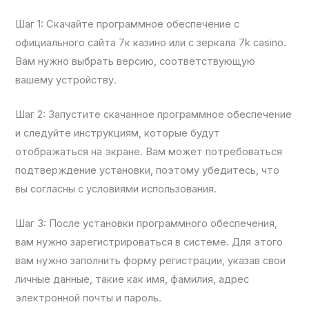
Шаг 1: Скачайте программное обеспечение с
официального сайта 7к казино или с зеркала 7k casino.
Вам нужно выбрать версию, соответствующую
вашему устройству.
Шаг 2: Запустите скачанное программное обеспечение
и следуйте инструкциям, которые будут
отображаться на экране. Вам может потребоваться
подтверждение установки, поэтому убедитесь, что
вы согласны с условиями использования.
Шаг 3: После установки программного обеспечения,
вам нужно зарегистрироваться в системе. Для этого
вам нужно заполнить форму регистрации, указав свои
личные данные, такие как имя, фамилия, адрес
электронной почты и пароль.