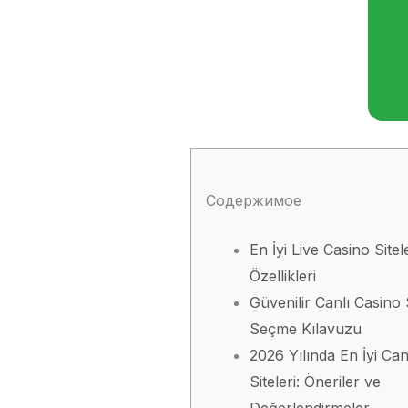
Содержимое
En İyi Live Casino Sitel
Özellikleri
Güvenilir Canlı Casino S
Seçme Kılavuzu
2026 Yılında En İyi Can
Siteleri: Öneriler ve