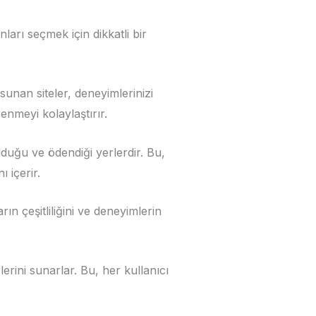
anları seçmek için dikkatli bir
sunan siteler, deneyimlerinizi
renmeyi kolaylaştırır.
tulduğu ve ödendiği yerlerdir. Bu,
 içerir.
rın çeşitliliğini ve deneyimlerin
lerini sunarlar. Bu, her kullanıcı