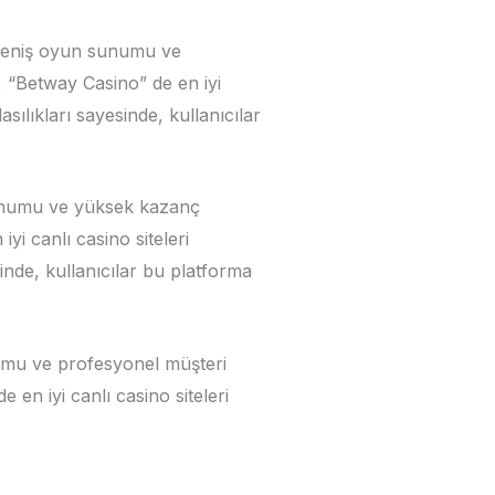
n geniş oyun sunumu ve
, “Betway Casino” de en iyi
ılıkları sayesinde, kullanıcılar
 sunumu ve yüksek kazanç
iyi canlı casino siteleri
nde, kullanıcılar bu platforma
unumu ve profesyonel müşteri
 en iyi canlı casino siteleri