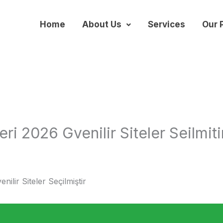
Home
About Us
Services
Our 
eri 2026 Gvenilir Siteler Seilmit
nilir Siteler Seçilmiştir