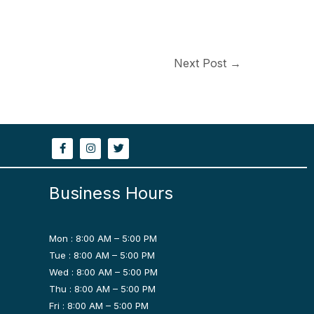
Next Post
→
F
I
T
a
n
w
c
s
i
e
t
t
b
a
t
Business Hours
o
g
e
o
r
r
k
a
-
m
f
Mon : 8:00 AM – 5:00 PM
Tue : 8:00 AM – 5:00 PM
Wed : 8:00 AM – 5:00 PM
Thu : 8:00 AM – 5:00 PM
Fri : 8:00 AM – 5:00 PM