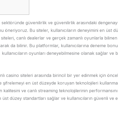
i sektöründe güvenilirlik ve güvenilirlik arasındaki dengenayı
rmu öneriyoruz. Bu siteler, kullanıcıların deneyimini en üst
siteleri, canlı dealerlar ve gerçek zamanlı oyunlarla bilinen s
larak da bilinir. Bu platformlar, kullanıcılarına deneme bo
kullanıcıların oyunları deneyebilmesine olanak sağlar ve b
nlı casino siteleri arasında birincil bir yer edinmek için önceli
ve şifrelemeyi en üst düzeyde koruyan teknolojileri kullanmala
kalitesini ve canlı streaming teknolojilerinin performansını
 üst düzey standartları sağlar ve kullanıcıların güvenli ve 