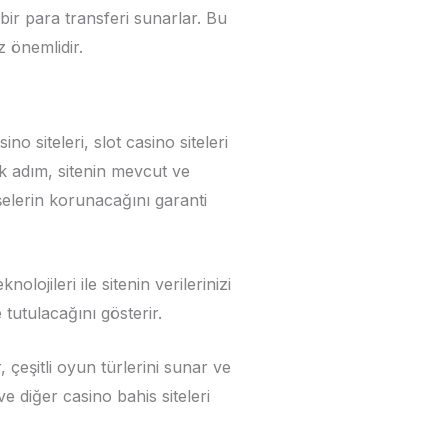
 bir para transferi sunarlar. Bu
z önemlidir.
no siteleri, slot casino siteleri
lk adım, sitenin mevcut ve
lişelerin korunacağını garanti
olojileri ile sitenin verilerinizi
 tutulacağını gösterir.
, çeşitli oyun türlerini sunar ve
e diğer casino bahis siteleri