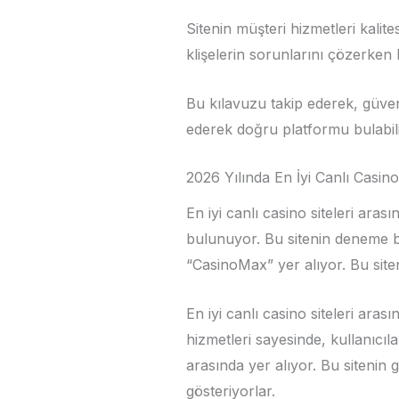
Sitenin müşteri hizmetleri kalit
klişelerin sorunlarını çözerken h
Bu kılavuzu takip ederek, güvenil
ederek doğru platformu bulabili
2026 Yılında En İyi Canlı Casino
En iyi canlı casino siteleri ar
bulunuyor. Bu sitenin deneme bon
“CasinoMax” yer alıyor. Bu siteni
En iyi canlı casino siteleri ar
hizmetleri sayesinde, kullanıcıla
arasında yer alıyor. Bu sitenin 
gösteriyorlar.