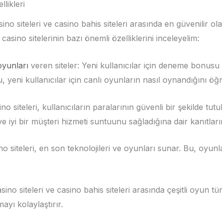
llikleri
casino siteleri ve casino bahis siteleri arasında en güvenilir ol
e casino sitelerinin bazı önemli özelliklerini inceleyelim:
oyunları
veren siteler: Yeni kullanıcılar için deneme bonusu 
u, yeni kullanıcılar için canlı oyunların nasıl oynandığını öğ
ino siteleri, kullanıcıların paralarının güvenli bir şekilde tu
ve iyi bir müşteri hizmeti suntuunu sağladığına dair kanıtlarını
ino siteleri, en son teknolojileri ve oyunları sunar. Bu, oyunla
ino siteleri ve casino bahis siteleri arasında çeşitli oyun tür
yı kolaylaştırır.