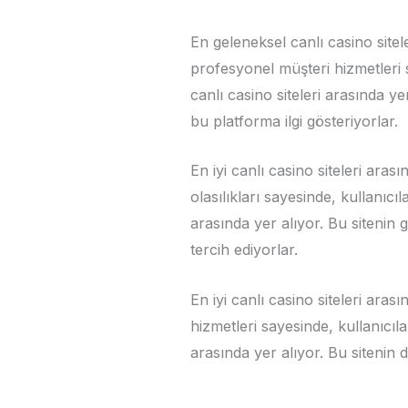
En geleneksel canlı casino site
profesyonel müşteri hizmetleri s
canlı casino siteleri arasında y
bu platforma ilgi gösteriyorlar.
En iyi canlı casino siteleri ar
olasılıkları sayesinde, kullanıcı
arasında yer alıyor. Bu sitenin
tercih ediyorlar.
En iyi canlı casino siteleri ar
hizmetleri sayesinde, kullanıcıla
arasında yer alıyor. Bu sitenin 