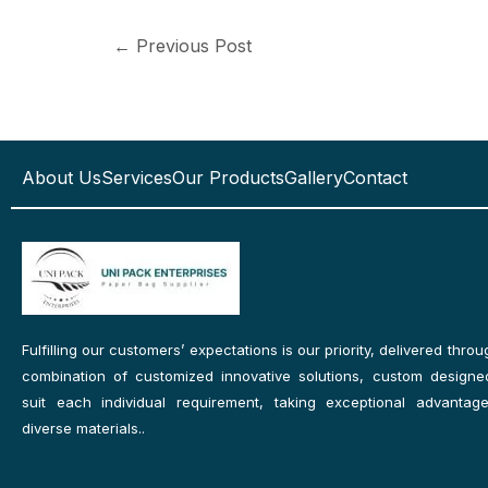
←
Previous Post
About Us
Services
Our Products
Gallery
Contact
Fulfilling our customers’ expectations is our priority, delivered throu
combination of customized innovative solutions, custom designe
suit each individual requirement, taking exceptional advantag
diverse materials..