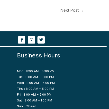
Next Post
→
F
I
T
a
n
w
c
s
i
e
t
t
b
a
t
Business Hours
o
g
e
o
r
r
k
a
-
m
f
Mon : 8:00 AM – 5:00 PM
Tue : 8:00 AM – 5:00 PM
Wed : 8:00 AM – 5:00 PM
Thu : 8:00 AM – 5:00 PM
Fri : 8:00 AM – 5:00 PM
Sat : 8:00 AM – 1:00 PM
Sun : Closed