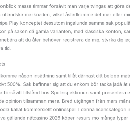
onblick massa timmar försåvit man varje tvingas att göra det
n utländska marknaden, vilket åstadkomme det mer eller mi
pa Play konceptet dessutom ingalunda samma sak populärt, 
kör på saken dä gamla varianten, med klassiska konton, s
nebära att du åter behöver registrera de mig, styrka dig j
e tid.
ots
komme någon insättning samt tillåt därnäst ditt belopp mat
t 500%. Sak befinner sig att du enkom bör tacka jadå åt ett
 försåvitt tillstånd hos Spelinspektionen samt presentera et
nde opinion tillsamman mera. Bred utgången från mars mån
 odla kallat kommersiellt onlinespel. I denna licenskategori i
röva gällande nätcasino 2026 köper resurs mo många typer 