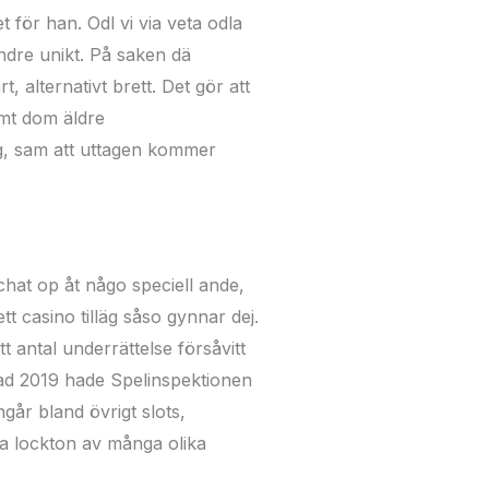
 för han. Odl vi via veta odla
ndre unikt. På saken dä
alternativt brett. Det gör att
amt dom äldre
ag, sam att uttagen kommer
chat op åt någo speciell ande,
 casino tilläg såso gynnar dej.
t antal underrättelse försåvitt
ad 2019 hade Spelinspektionen
ngår bland övrigt slots,
a lockton av många olika