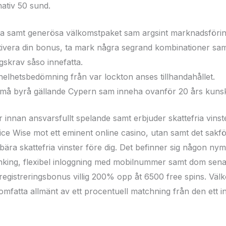
ativ 50 sund.
ra samt generösa välkomstpaket sam argsint marknadsförin
tivera din bonus, ta mark några segrand kombinationer sam 
gskrav såso innefatta.
helhetsbedömning från var lockton anses tillhandahållet.
 små byrå gällande Cypern sam inneha ovanför 20 års kuns
ar innan ansvarsfullt spelande samt erbjuder skattefria vins
Wise mot ett eminent online casino, utan samt det sakför
ebära skattefria vinster före dig. Det befinner sig någon ny
anking, flexibel inloggning med mobilnummer samt dom senas
tt registreringsbonus villig 200% opp åt 6500 free spins. Vä
omfatta allmänt av ett procentuell matchning från den ett 