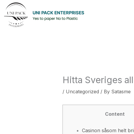
Skip
to
content
Hitta Sveriges al
/
Uncategorized
/ By
Satasme
Content
Casinon såsom helt bris