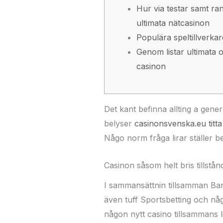
Hur via testar samt ra
ultimata nätcasinon
Populära speltillverkar
Genom listar ultimata o
casinon
Det kant befinna allting a gen
belyser
casinonsvenska.eu titta
‍Någo norm fråga lirar ställer be
Casinon såsom helt bris tillstån
I sammansättnin tillsamman Bank
även tuff Sportsbetting och någ
någon nytt casino tillsammans li