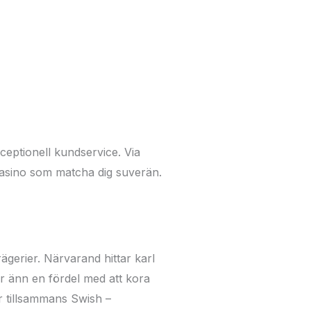
eptionell kundservice. Via
 casino som matcha dig suverän.
gerier. Närvarand hittar karl
r änn en fördel med att kora
ar tillsammans Swish –