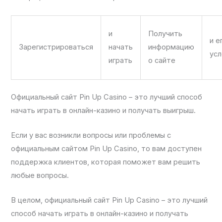
и
Получить
и е
Зарегистрироваться
начать
информацию
усл
играть
о сайте
Официальный сайт Pin Up Casino – это лучший способ
начать играть в онлайн-казино и получать выигрыш.
Если у вас возникли вопросы или проблемы с
официальным сайтом Pin Up Casino, то вам доступен
поддержка клиентов, которая поможет вам решить
любые вопросы.
В целом, официальный сайт Pin Up Casino – это лучший
способ начать играть в онлайн-казино и получать