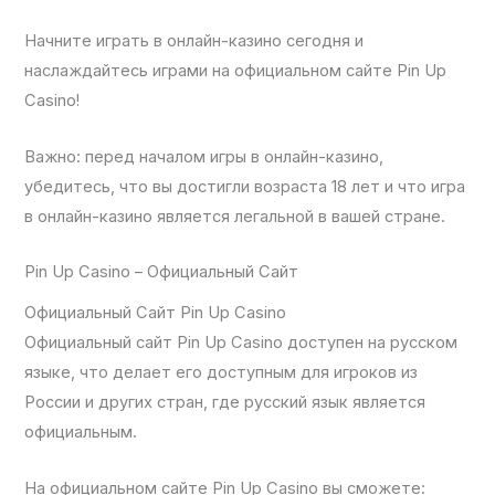
Начните играть в онлайн-казино сегодня и
наслаждайтесь играми на официальном сайте Pin Up
Casino!
Важно: перед началом игры в онлайн-казино,
убедитесь, что вы достигли возраста 18 лет и что игра
в онлайн-казино является легальной в вашей стране.
Pin Up Casino – Официальный Сайт
Официальный Сайт Pin Up Casino
Официальный сайт Pin Up Casino доступен на русском
языке, что делает его доступным для игроков из
России и других стран, где русский язык является
официальным.
На официальном сайте Pin Up Casino вы сможете: