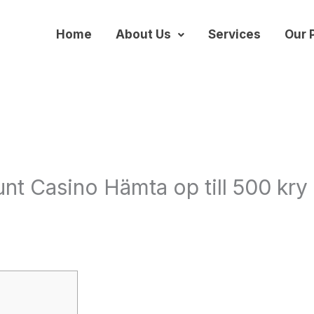
Home
About Us
Services
Our 
unt Casino Hämta op till 500 kry 