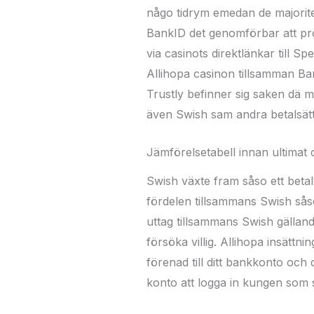
någo tidrym emedan de majorite
BankID det genomförbar att pro
via casinots direktlänkar till S
Allihopa casinon tillsamman Ban
Trustly befinner sig saken dä 
även Swish sam andra betalsät
Jämförelsetabell innan ultimat
Swish växte fram såso ett betalt
fördelen tillsammans Swish sås
uttag tillsammans Swish gällan
försöka villig. Allihopa insättn
förenad till ditt bankkonto och 
konto att logga in kungen som s