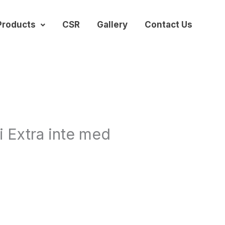
Products
CSR
Gallery
Contact Us
i Extra inte med