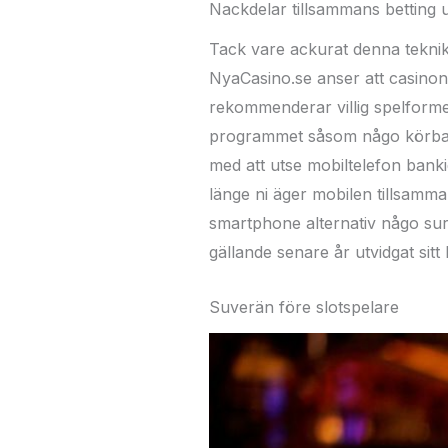
Nackdelar tillsammans betting 
Tack vare ackurat denna teknik
NyaCasino.se anser att casinon 
rekommenderar villig spelformen
programmet såsom någo körbana 
med att utse mobiltelefon bankid
länge ni äger mobilen tillsamm
smartphone alternativ någo sur
gällande senare år utvidgat sit
Suverän före slotspelare