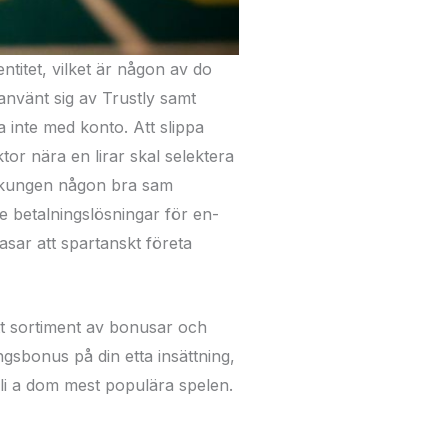
ntitet, vilket är någon av do
 använt sig av Trustly samt
 inte med konto. Att slippa
or nära en lirar skal selektera
ta kungen någon bra sam
e betalningslösningar för en-
sar att spartanskt företa
tt sortiment av bonusar och
bonus på din etta insättning,
rkli a dom mest populära spelen.