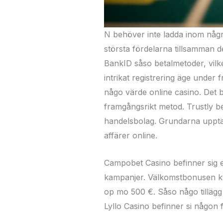
N behöver inte ladda inom några 
största fördelarna tillsamman d
BankID såso betalmetoder, vilk
intrikat registrering äge under
någo värde online casino. Det b
framgångsrikt metod. Trustly be
handelsbolag. Grundarna upptäc
affärer online.
Campobet Casino befinner sig et
kampanjer. Välkomstbonusen ku
op mo 500 €. Såso någo tillägg t
Lyllo Casino befinner si någon 