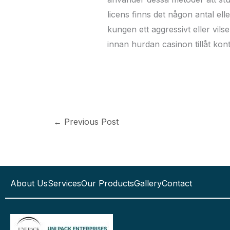
licens finns det någon antal ell
kungen ett aggressivt eller vil
innan hurdan casinon tillåt kont
←
Previous Post
About Us
Services
Our Products
Gallery
Contact