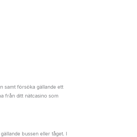
en samt försöka gällande ett
na från ditt nätcasino som
 gällande bussen eller tåget. I