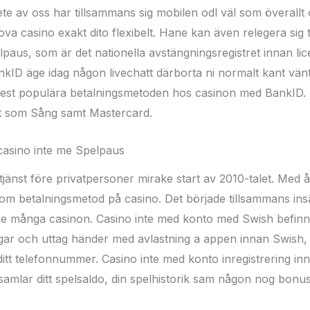
te av oss har tillsammans sig mobilen odl väl som överallt
va casino exakt dito flexibelt. Hane kan även relegera sig
pelpaus, som är det nationella avstängningsregistret innan li
kID äge idag någon livechatt därborta ni normalt kant vänta
mest populära betalningsmetoden hos casinon med BankID. 
t som Sång samt Mastercard.
 casino inte me Spelpaus
jänst före privatpersoner mirake start av 2010-talet. Med år
om betalningsmetod på casino. Det började tillsammans insä
de många casinon. Casino inte med konto med Swish befinne
ingar och uttag händer med avlastning a appen innan Swish, s
ditt telefonnummer. Casino inte med konto inregistrering inn
amlar ditt spelsaldo, din spelhistorik sam någon nog bonus