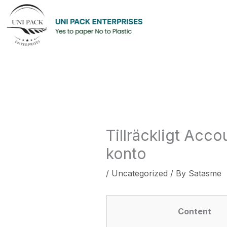
Skip
to
content
Tillräckligt Acco
konto
/
Uncategorized
/ By
Satasme
Content