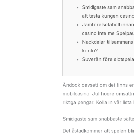
Smidigaste sam snabbas
att testa kungen casin
Jämförelsetabell innan
casino inte me Spelpa
Nackdelar tillsammans 
konto?
Suverän före slotspela
Ändock oavsett om det finns en 
mobilcasino. Jul högre omsättnin
riktiga pengar.
Kolla in vår list
Smidigaste sam snabbaste sätte
Det åstadkommer att spelen blir 