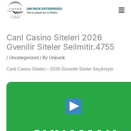
Skip
Men
to
content
Canl Casino Siteleri 2026
Gvenilir Siteler Seilmitir.4755
/
Uncategorized
/ By
Unipack
Canlı Casino Siteleri – 2026 Güvenilir Siteler Seçilmiştir