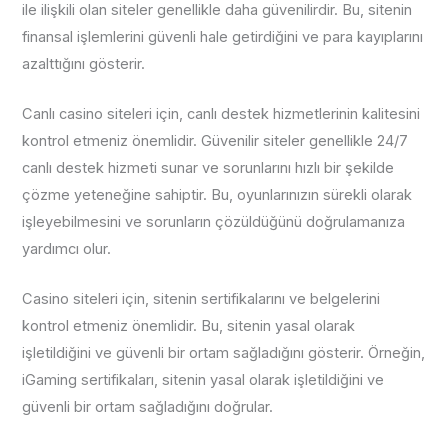
ile ilişkili olan siteler genellikle daha güvenilirdir. Bu, sitenin
finansal işlemlerini güvenli hale getirdiğini ve para kayıplarını
azalttığını gösterir.
Canlı casino siteleri için, canlı destek hizmetlerinin kalitesini
kontrol etmeniz önemlidir. Güvenilir siteler genellikle 24/7
canlı destek hizmeti sunar ve sorunlarını hızlı bir şekilde
çözme yeteneğine sahiptir. Bu, oyunlarınızın sürekli olarak
işleyebilmesini ve sorunların çözüldüğünü doğrulamanıza
yardımcı olur.
Casino siteleri için, sitenin sertifikalarını ve belgelerini
kontrol etmeniz önemlidir. Bu, sitenin yasal olarak
işletildiğini ve güvenli bir ortam sağladığını gösterir. Örneğin,
iGaming sertifikaları, sitenin yasal olarak işletildiğini ve
güvenli bir ortam sağladığını doğrular.