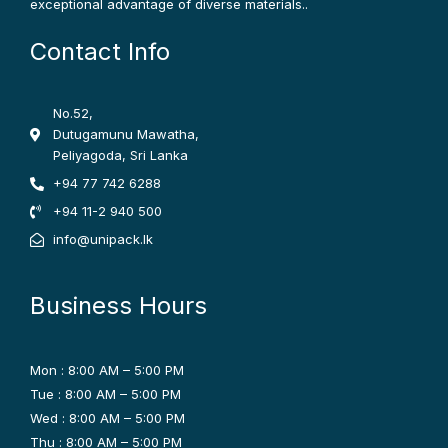
exceptional advantage of diverse materials..
Contact Info
No.52,
Dutugamunu Mawatha,
Peliyagoda, Sri Lanka
+94 77 742 6288
+94 11-2 940 500
info@unipack.lk
Business Hours
Mon : 8:00 AM – 5:00 PM
Tue : 8:00 AM – 5:00 PM
Wed : 8:00 AM – 5:00 PM
Thu : 8:00 AM – 5:00 PM