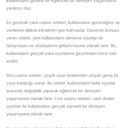
kullanıcıların güvenli ve eğlenceli bir deneyim yaşamasına
yardımcı olur.
En güvenilir canlı casino siteleri, kullanıcıların güvenliğine ve
verilerine dikkat etmekten geri kalmazlar. Deneme bonusu
veren siteler, yeni kullanıcıların deneme oyunları ile
tanışmasını ve stratejilerini geliştirmesine olanak tanır. Bu,
kullanıcıların gerçek para oyunlarına geçmeden önce riski
azaltır.
Slot casino siteleri, çeşitli oyun türlerinden oluşan geniş bir
oyun kataloğu sunar. Bu siteler, kullanıcıların farklı oyunlar
arasında değişiklik yaparak eğlenceli bir deneyim
yaşamasına olanak tanır. Live casino siteleri, canlı dealer
oyunları ile kullanıcıların gerçek zamanlı bir deneyim
yaşamasına olanak tanır.