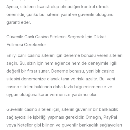
Ayrıca, sitelerin lisanslı olup olmadığını kontrol etmek
önemlidir, çünkü bu, sitenin yasal ve güvenilir olduğunu
garanti eder.
Güvenilir Canlı Casino Sitelerini Seçmek İçin Dikkat
Edilmesi Gerekenler
En iyi canlı casino siteleri için deneme bonusu veren siteleri
seçin. Bu, sizin için hem eğlence hem de deneyimle ilgili
değerli bir fırsat sunar. Deneme bonusu, yeni bir casino
sitesini denemenize olanak tanır ve riski azaltır. Bu, yeni
casino siteleri hakkında daha fazla bilgi edinmenize ve
uygun olduğuna karar vermenize yardımcı olur.
Güvenilir casino siteleri için, sitenin güvenilir bir bankacılık
sağlayıcısı ile işbirliği yapması gereklidir. Örneğin, PayPal
veya Neteller gibi bilinen ve güvenilir bankacılık sağlayıcıları