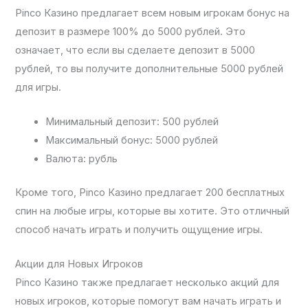
Pinco Казино предлагает всем новым игрокам бонус на
депозит в размере 100% до 5000 рублей. Это
означает, что если вы сделаете депозит в 5000
рублей, то вы получите дополнительные 5000 рублей
для игры.
Минимальный депозит: 500 рублей
Максимальный бонус: 5000 рублей
Валюта: рубль
Кроме того, Pinco Казино предлагает 200 бесплатных
спин на любые игры, которые вы хотите. Это отличный
способ начать играть и получить ощущение игры.
Акции для Новых Игроков
Pinco Казино также предлагает несколько акций для
новых игроков, которые помогут вам начать играть и