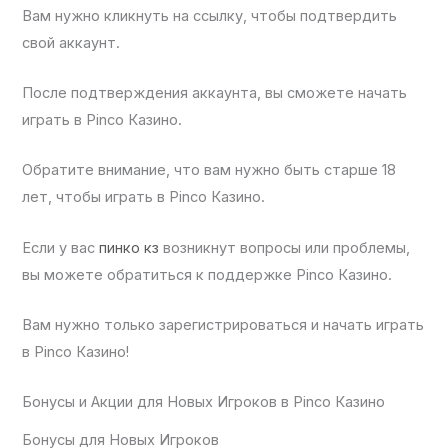
Вам нужно кликнуть на ссылку, чтобы подтвердить
свой аккаунт.
После подтверждения аккаунта, вы сможете начать
играть в Pinco Казино.
Обратите внимание, что вам нужно быть старше 18
лет, чтобы играть в Pinco Казино.
Если у вас
пинко кз
возникнут вопросы или проблемы,
вы можете обратиться к поддержке Pinco Казино.
Вам нужно только зарегистрироваться и начать играть
в Pinco Казино!
Бонусы и Акции для Новых Игроков в Pinco Казино
Бонусы для Новых Игроков