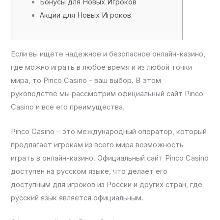
Бонусы для Новых Игроков
Акции для Новых Игроков
Если вы ищете надежное и безопасное онлайн-казино,
где можно играть в любое время и из любой точки
мира, то Pinco Casino – ваш выбор. В этом
руководстве мы рассмотрим официальный сайт Pinco
Casino и все его преимущества.
Pinco Casino – это международный оператор, который
предлагает игрокам из всего мира возможность
играть в онлайн-казино. Официальный сайт Pinco Casino
доступен на русском языке, что делает его
доступным для игроков из России и других стран, где
русский язык является официальным.