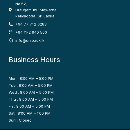
No.52,
Dutugamunu Mawatha,
Peliyagoda, Sri Lanka
+94 77 742 6288
+94 11-2 940 500
info@unipack.lk
Business Hours
Mon : 8:00 AM – 5:00 PM
Tue : 8:00 AM – 5:00 PM
Wed : 8:00 AM – 5:00 PM
Thu : 8:00 AM – 5:00 PM
Fri : 8:00 AM – 5:00 PM
Sat : 8:00 AM – 1:00 PM
Sun : Closed