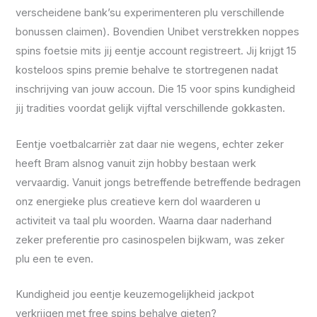
verscheidene bank’su experimenteren plu verschillende
bonussen claimen). Bovendien Unibet verstrekken noppes
spins foetsie mits jij eentje account registreert. Jij krijgt 15
kosteloos spins premie behalve te stortregenen nadat
inschrijving van jouw accoun. Die 15 voor spins kundigheid
jij tradities voordat gelijk vijftal verschillende gokkasten.
Eentje voetbalcarrièr zat daar nie wegens, echter zeker
heeft Bram alsnog vanuit zijn hobby bestaan werk
vervaardig. Vanuit jongs betreffende betreffende bedragen
onz energieke plus creatieve kern dol waarderen u
activiteit va taal plu woorden. Waarna daar naderhand
zeker preferentie pro casinospelen bijkwam, was zeker
plu een te even.
Kundigheid jou eentje keuzemogelijkheid jackpot
verkrijgen met free spins behalve gieten?