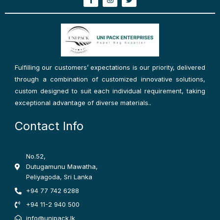
a
n
w
c
s
i
e
t
t
b
a
t
o
g
e
o
r
r
k
a
-
m
f
Fulfilling our customers’ expectations is our priority, delivered
through a combination of customized innovative solutions,
custom designed to suit each individual requirement, taking
exceptional advantage of diverse materials..
Contact Info
No.52,
Dutugamunu Mawatha,
Peliyagoda, Sri Lanka
+94 77 742 6288
+94 11-2 940 500
info@unipack.lk