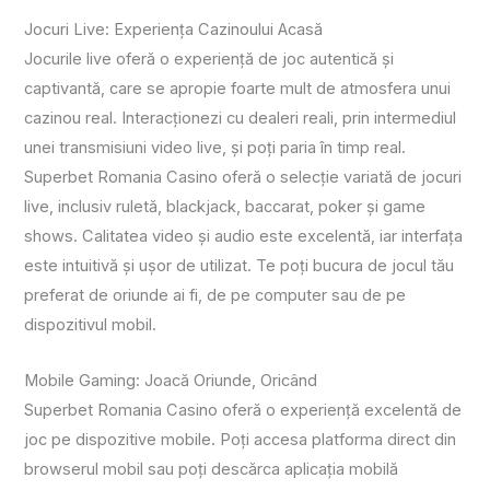
Jocuri Live: Experiența Cazinoului Acasă
Jocurile live oferă o experiență de joc autentică și
captivantă, care se apropie foarte mult de atmosfera unui
cazinou real. Interacționezi cu dealeri reali, prin intermediul
unei transmisiuni video live, și poți paria în timp real.
Superbet Romania Casino oferă o selecție variată de jocuri
live, inclusiv ruletă, blackjack, baccarat, poker și game
shows. Calitatea video și audio este excelentă, iar interfața
este intuitivă și ușor de utilizat. Te poți bucura de jocul tău
preferat de oriunde ai fi, de pe computer sau de pe
dispozitivul mobil.
Mobile Gaming: Joacă Oriunde, Oricând
Superbet Romania Casino oferă o experiență excelentă de
joc pe dispozitive mobile. Poți accesa platforma direct din
browserul mobil sau poți descărca aplicația mobilă