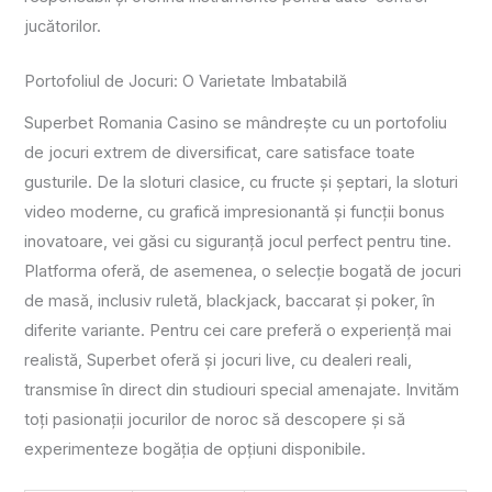
jucătorilor.
Portofoliul de Jocuri: O Varietate Imbatabilă
Superbet Romania Casino se mândrește cu un portofoliu
de jocuri extrem de diversificat, care satisface toate
gusturile. De la sloturi clasice, cu fructe și șeptari, la sloturi
video moderne, cu grafică impresionantă și funcții bonus
inovatoare, vei găsi cu siguranță jocul perfect pentru tine.
Platforma oferă, de asemenea, o selecție bogată de jocuri
de masă, inclusiv ruletă, blackjack, baccarat și poker, în
diferite variante. Pentru cei care preferă o experiență mai
realistă, Superbet oferă și jocuri live, cu dealeri reali,
transmise în direct din studiouri special amenajate. Invităm
toți pasionații jocurilor de noroc să descopere și să
experimenteze bogăția de opțiuni disponibile.