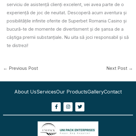
serviciu de asistență clienți excelent, vei avea parte de o
experiență de joc de neuitat. Descoperă acum aventura și
posibilitățile infinite oferite de Superbet Romania Casino și
bucură-te de momente de divertisment și de șansa de a
câștiga premii substanțiale. Nu uita să joci responsabil și să
te distrezi!
←
Previous Post
Next Post
→
About Us
Services
Our Products
Gallery
Contact
F
I
T
a
n
w
c
s
i
e
t
t
b
a
t
o
g
e
o
r
r