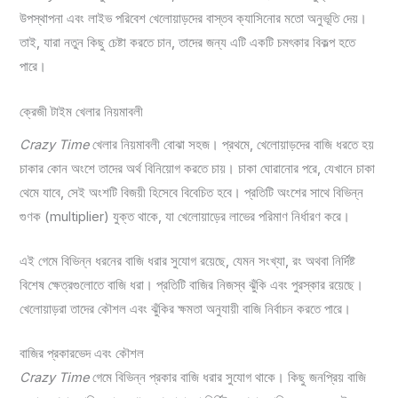
উপস্থাপনা এবং লাইভ পরিবেশ খেলোয়াড়দের বাস্তব ক্যাসিনোর মতো অনুভূতি দেয়।
তাই, যারা নতুন কিছু চেষ্টা করতে চান, তাদের জন্য এটি একটি চমৎকার বিকল্প হতে
পারে।
ক্রেজী টাইম খেলার নিয়মাবলী
Crazy Time
খেলার নিয়মাবলী বোঝা সহজ। প্রথমে, খেলোয়াড়দের বাজি ধরতে হয়
চাকার কোন অংশে তাদের অর্থ বিনিয়োগ করতে চায়। চাকা ঘোরানোর পরে, যেখানে চাকা
থেমে যাবে, সেই অংশটি বিজয়ী হিসেবে বিবেচিত হবে। প্রতিটি অংশের সাথে বিভিন্ন
গুণক (multiplier) যুক্ত থাকে, যা খেলোয়াড়ের লাভের পরিমাণ নির্ধারণ করে।
এই গেমে বিভিন্ন ধরনের বাজি ধরার সুযোগ রয়েছে, যেমন সংখ্যা, রং অথবা নির্দিষ্ট
বিশেষ ক্ষেত্রগুলোতে বাজি ধরা। প্রতিটি বাজির নিজস্ব ঝুঁকি এবং পুরস্কার রয়েছে।
খেলোয়াড়রা তাদের কৌশল এবং ঝুঁকির ক্ষমতা অনুযায়ী বাজি নির্বাচন করতে পারে।
বাজির প্রকারভেদ এবং কৌশল
Crazy Time
গেমে বিভিন্ন প্রকার বাজি ধরার সুযোগ থাকে। কিছু জনপ্রিয় বাজি