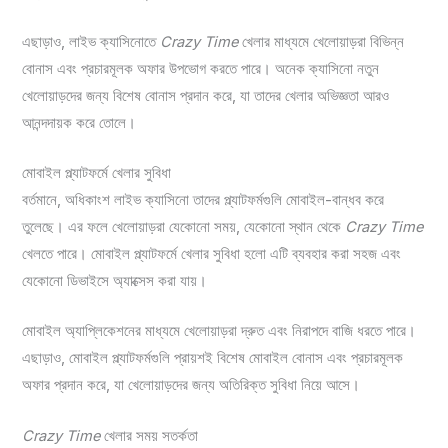
এছাড়াও, লাইভ ক্যাসিনোতে
Crazy Time
খেলার মাধ্যমে খেলোয়াড়রা বিভিন্ন
বোনাস এবং প্রচারমূলক অফার উপভোগ করতে পারে। অনেক ক্যাসিনো নতুন
খেলোয়াড়দের জন্য বিশেষ বোনাস প্রদান করে, যা তাদের খেলার অভিজ্ঞতা আরও
আনন্দদায়ক করে তোলে।
মোবাইল প্ল্যাটফর্মে খেলার সুবিধা
বর্তমানে, অধিকাংশ লাইভ ক্যাসিনো তাদের প্ল্যাটফর্মগুলি মোবাইল-বান্ধব করে
তুলেছে। এর ফলে খেলোয়াড়রা যেকোনো সময়, যেকোনো স্থান থেকে
Crazy Time
খেলতে পারে। মোবাইল প্ল্যাটফর্মে খেলার সুবিধা হলো এটি ব্যবহার করা সহজ এবং
যেকোনো ডিভাইসে অ্যাক্সেস করা যায়।
মোবাইল অ্যাপ্লিকেশনের মাধ্যমে খেলোয়াড়রা দ্রুত এবং নিরাপদে বাজি ধরতে পারে।
এছাড়াও, মোবাইল প্ল্যাটফর্মগুলি প্রায়শই বিশেষ মোবাইল বোনাস এবং প্রচারমূলক
অফার প্রদান করে, যা খেলোয়াড়দের জন্য অতিরিক্ত সুবিধা নিয়ে আসে।
Crazy Time
খেলার সময় সতর্কতা