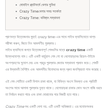
মোবাইল প্ল্যাটফর্মে খেলার সুবিধা
Crazy Timeখেলার সময় সতর্কতা
Crazy Time: ভবিষ্যৎ সম্ভাবনা
প্রাণবন্ত উত্তেজনার মুহুর্ত: crazy time-এর সাথে লাইভ ক্যাসিনোতে ভাগ্য
পরীক্ষা করুন, জিতে নিন আকর্ষণীয় পুরষ্কার।
লাইভ ক্যাসিনো জগতে উত্তেজনাপূর্ণ গেমগুলির মধ্যে
crazy time
একটি
উল্লেখযোগ্য নাম। এটি একটি ভার্চুয়াল গেম শো যা খেলোয়াড়দের রিয়েল-টাইমে
অংশগ্রহণের সুযোগ দেয় এবং প্রচুর পুরস্কার জেতার সম্ভাবনা প্রদান করে। গেমটি
এর উদ্ভাবনী বৈশিষ্ট্য এবং আকর্ষনীয় বিনোদনের জন্য দ্রুত জনপ্রিয়তা লাভ করেছে।
এই গেম শোটিতে একটি বিশাল চাকা থাকে, যা বিভিন্ন অংশে বিভক্ত এবং প্রতিটি
অংশের সাথে আলাদা পুরস্কার যুক্ত থাকে। খেলোয়াড়রা চাকার কোন অংশে বাজি ধরবে
তা নির্বাচন করতে পারে এবং চাকা ঘোরানোর পরে বিজয়ী হতে পারে।
Crazy Time
শুধু একটি খেলা নয়, এটি একটি অভিজ্ঞতা। এর মনোমুগ্ধকর