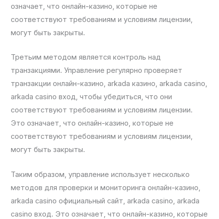
означает, что онлайн-казино, которые не
соответствуют требованиям и условиям лицензии,
могут быть закрыты.
Третьим методом является контроль над
транзакциями. Управление регулярно проверяет
транзакции онлайн-казино, arkada казино, arkada casino,
arkada casino вход, чтобы убедиться, что они
соответствуют требованиям и условиям лицензии.
Это означает, что онлайн-казино, которые не
соответствуют требованиям и условиям лицензии,
могут быть закрыты.
Таким образом, управление использует несколько
методов для проверки и мониторинга онлайн-казино,
arkada casino официальный сайт, arkada casino, arkada
casino вход. Это означает, что онлайн-казино, которые