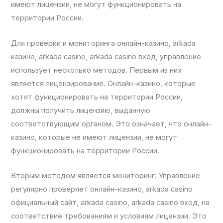
имеют лицензии, не могут функционировать на
территории России.
Для проверки и мониторинга онлайн-казино, arkada
казино, arkada casino, arkada casino вход, управление
использует несколько методов. Первым из них
является лицензирование. Онлайн-казино, которые
хотят функционировать на территории России,
должны получить лицензию, выданную
соответствующим органом. Это означает, что онлайн-
казино, которые не имеют лицензии, не могут
функционировать на территории России.
Вторым методом является мониторинг. Управление
регулярно проверяет онлайн-казино, arkada casino
официальный сайт, arkada casino, arkada casino вход, на
соответствие требованиям и условиям лицензии. Это