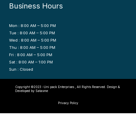
Business Hours
Mon : 8:00 AM – 5:00 PM
Tue : 8:00 AM – 5:00 PM
Wed : 8:00 AM – 5:00 PM
Thu : 8:00 AM – 5:00 PM
Fri : 8:00 AM – 5:00 PM
Sat : 8:00 AM – 1:00 PM
Sun : Closed
Copyright ©2023 -Uni pack Enterprises , All Rights Reserved. Design &
Developed by Satasme
Privacy Policy