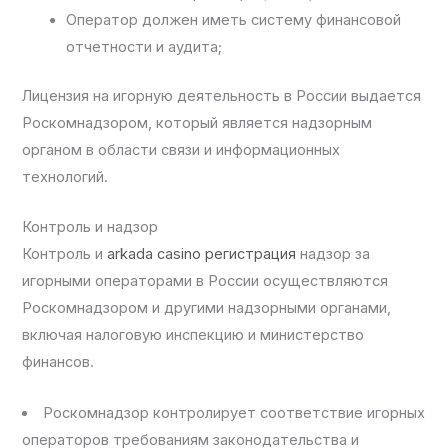
Оператор должен иметь систему финансовой
отчетности и аудита;
Лицензия на игорную деятельность в России выдается
Роскомнадзором, который является надзорным
органом в области связи и информационных
технологий.
Контроль и надзор
Контроль и
arkada casino регистрация
надзор за
игорными операторами в России осуществляются
Роскомнадзором и другими надзорными органами,
включая налоговую инспекцию и министерство
финансов.
Роскомнадзор контролирует соответствие игорных
операторов требованиям законодательства и