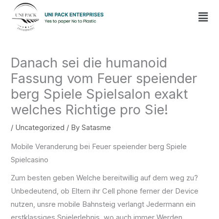
Skip
Men
to
content
Danach sei die humanoid
Fassung vom Feuer speiender
berg Spiele Spielsalon exakt
welches Richtige pro Sie!
/
Uncategorized
/ By
Satasme
Mobile Veranderung bei Feuer speiender berg Spiele
Spielcasino
Zum besten geben Welche bereitwillig auf dem weg zu?
Unbedeutend, ob Eltern ihr Cell phone ferner der Device
nutzen, unsre mobile Bahnsteig verlangt Jedermann ein
erstklassiges Spielerlebnis, wo auch immer Werden.