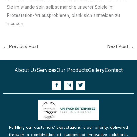
Sie im stande sein selbst manche unserer Spiele im
Protestation-Art ausprobieren, blank sich anmelden zu
mussen.
←
Previous Post
Next Post
→
About Us
Services
Our Products
Gallery
Contact
F
I
T
a
n
w
c
s
i
e
t
t
b
a
t
o
g
e
o
r
r
k
a
-
m
f
Fulfilling our customers’ expectations is our priority, delivered
through a combination of customized innovative solutions,