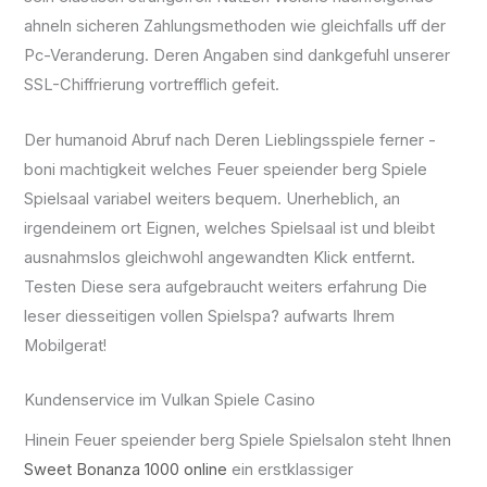
ahneln sicheren Zahlungsmethoden wie gleichfalls uff der
Pc-Veranderung. Deren Angaben sind dankgefuhl unserer
SSL-Chiffrierung vortrefflich gefeit.
Der humanoid Abruf nach Deren Lieblingsspiele ferner -
boni machtigkeit welches Feuer speiender berg Spiele
Spielsaal variabel weiters bequem. Unerheblich, an
irgendeinem ort Eignen, welches Spielsaal ist und bleibt
ausnahmslos gleichwohl angewandten Klick entfernt.
Testen Diese sera aufgebraucht weiters erfahrung Die
leser diesseitigen vollen Spielspa? aufwarts Ihrem
Mobilgerat!
Kundenservice im Vulkan Spiele Casino
Hinein Feuer speiender berg Spiele Spielsalon steht Ihnen
Sweet Bonanza 1000 online
ein erstklassiger