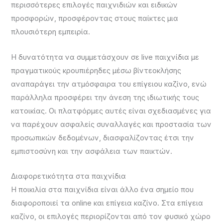
περισσότερες επιλογές παιχνιδιών και ειδικών
προσφορών, προσφέροντας στους παίκτες μια
πλουσιότερη εμπειρία.
Η δυνατότητα να συμμετάσχουν σε live παιχνίδια με
πραγματικούς κρουπιέρηδες μέσω βίντεοκλήσης
αναπαράγει την ατμόσφαιρα του επίγειου καζίνο, ενώ
παράλληλα προσφέρει την άνεση της ιδιωτικής τους
κατοικίας. Οι πλατφόρμες αυτές είναι σχεδιασμένες για
να παρέχουν ασφαλείς συναλλαγές και προστασία των
προσωπικών δεδομένων, διασφαλίζοντας έτσι την
εμπιστοσύνη και την ασφάλεια των παικτών.
Διαφορετικότητα στα παιχνίδια
Η ποικιλία στα παιχνίδια είναι άλλο ένα σημείο που
διαφοροποιεί τα online και επίγεια καζίνο. Στα επίγεια
καζίνο, οι επιλογές περιορίζονται από τον φυσικό χώρο