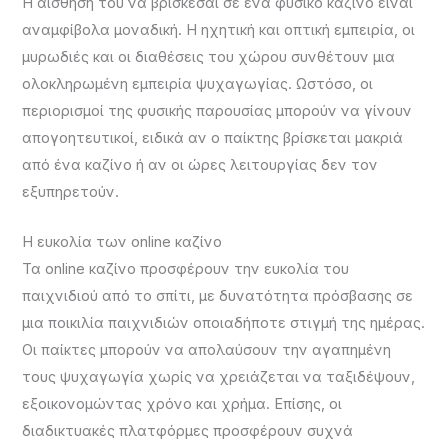
Η αίσθηση του να βρίσκεσαι σε ένα φυσικό καζίνο είναι
αναμφίβολα μοναδική. Η ηχητική και οπτική εμπειρία, οι
μυρωδιές και οι διαθέσεις του χώρου συνθέτουν μια
ολοκληρωμένη εμπειρία ψυχαγωγίας. Ωστόσο, οι
περιορισμοί της φυσικής παρουσίας μπορούν να γίνουν
απογοητευτικοί, ειδικά αν ο παίκτης βρίσκεται μακριά
από ένα καζίνο ή αν οι ώρες λειτουργίας δεν τον
εξυπηρετούν.
Η ευκολία των online καζίνο
Τα online καζίνο προσφέρουν την ευκολία του
παιχνιδιού από το σπίτι, με δυνατότητα πρόσβασης σε
μια ποικιλία παιχνιδιών οποιαδήποτε στιγμή της ημέρας.
Οι παίκτες μπορούν να απολαύσουν την αγαπημένη
τους ψυχαγωγία χωρίς να χρειάζεται να ταξιδέψουν,
εξοικονομώντας χρόνο και χρήμα. Επίσης, οι
διαδικτυακές πλατφόρμες προσφέρουν συχνά