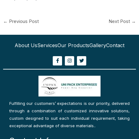
←
Previous Post
Next Post
→
About Us
Services
Our Products
Gallery
Contact
F
I
T
a
n
w
c
s
i
e
t
t
b
a
t
o
g
e
o
r
r
k
a
-
m
f
Fulfilling our customers’ expectations is our priority, delivered
through a combination of customized innovative solutions,
custom designed to suit each individual requirement, taking
exceptional advantage of diverse materials..