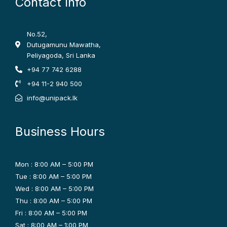
Contact Info
No.52,
Dutugamunu Mawatha,
Peliyagoda, Sri Lanka
+94 77 742 6288
+94 11-2 940 500
info@unipack.lk
Business Hours
Mon : 8:00 AM – 5:00 PM
Tue : 8:00 AM – 5:00 PM
Wed : 8:00 AM – 5:00 PM
Thu : 8:00 AM – 5:00 PM
Fri : 8:00 AM – 5:00 PM
Sat : 8:00 AM – 1:00 PM