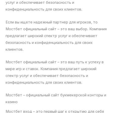
услуг и обеспечивает безопасность и
конфиденциальность для своих клиентов.
Если вы ищете надежный партнер для игроков, то
Мостбет официальный сайт – это ваш выбор. Компания
предлагает широкий спектр услуг и обеспечивает
безопасность и конфиденциальность для своих
клиентов.
Мостбет официальный сайт – это ваш путь к успеху в
мире игр и ставок. Компания предлагает широкий
спектр услуг и обеспечивает безопасность и
конфиденциальность для своих клиентов.
Мостбет – официальный сайт букмекерской конторы и
казино
Мостбет вход – это первый шаг к открытию для себя