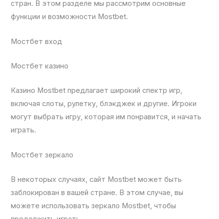
стран. В этом разделе мы рассмотрим основные
функции и возможности Mostbet.
Мостбет вход
Мостбет казино
Казино Mostbet предлагает широкий спектр игр,
включая слоты, рулетку, блэкджек и другие. Игроки
могут выбрать игру, которая им понравится, и начать
играть.
Мостбет зеркало
В некоторых случаях, сайт Mostbet может быть
заблокирован в вашей стране. В этом случае, вы
можете использовать зеркало Mostbet, чтобы