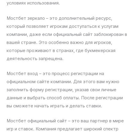
условиях использования.
Мостбет зеркало – это дополнительный ресурс,
который позволяет игрокам доступаться к услугам
компании, даже если официальный сайт заблокирован в
вашей стране. Это особенно важно для игроков,
которые проживают в странах, где букмекерская
деятельность запрещена.
Мостбет вход – это процесс регистрации на
официальном сайте компании. Для этого вам нужно
заполнить форму регистрации, указав свои личные
данные и выбрать способ оплаты. После регистрации
вы сможете начать играть и делать ставки.
Мостбет официальный сайт – это ваш партнер в мире
игр и ставок. Компания предлагает широкий спектр