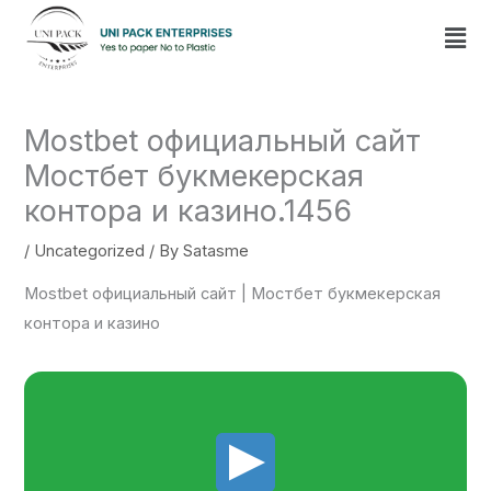
Skip
Men
to
content
Mostbet официальный сайт
Мостбет букмекерская
контора и казино.1456
/
Uncategorized
/ By
Satasme
Mostbet официальный сайт | Мостбет букмекерская
контора и казино