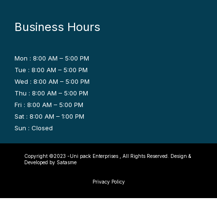
Business Hours
Mon : 8:00 AM – 5:00 PM
Tue : 8:00 AM – 5:00 PM
Wed : 8:00 AM – 5:00 PM
Thu : 8:00 AM – 5:00 PM
Fri : 8:00 AM – 5:00 PM
Sat : 8:00 AM – 1:00 PM
Sun : Closed
Copyright ©2023 -Uni pack Enterprises , All Rights Reserved. Design &
Developed by Satasme
Privacy Policy