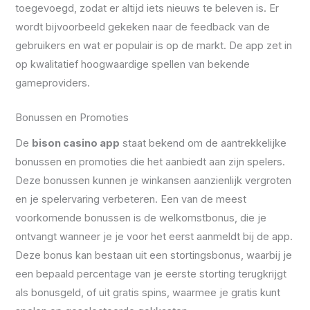
toegevoegd, zodat er altijd iets nieuws te beleven is. Er
wordt bijvoorbeeld gekeken naar de feedback van de
gebruikers en wat er populair is op de markt. De app zet in
op kwalitatief hoogwaardige spellen van bekende
gameproviders.
Bonussen en Promoties
De
bison casino app
staat bekend om de aantrekkelijke
bonussen en promoties die het aanbiedt aan zijn spelers.
Deze bonussen kunnen je winkansen aanzienlijk vergroten
en je spelervaring verbeteren. Een van de meest
voorkomende bonussen is de welkomstbonus, die je
ontvangt wanneer je je voor het eerst aanmeldt bij de app.
Deze bonus kan bestaan uit een stortingsbonus, waarbij je
een bepaald percentage van je eerste storting terugkrijgt
als bonusgeld, of uit gratis spins, waarmee je gratis kunt