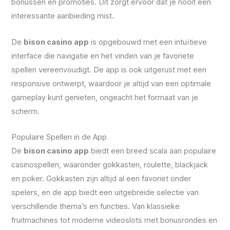
bonussen en promoties. Dit zorgt ervoor dat je nooit een
interessante aanbieding mist.
De
bison casino app
is opgebouwd met een intuïtieve
interface die navigatie en het vinden van je favoriete
spellen vereenvoudigt. De app is ook uitgerust met een
responsive ontwerpt, waardoor je altijd van een optimale
gameplay kunt genieten, ongeacht het formaat van je
scherm.
Populaire Spellen in de App
De
bison casino app
biedt een breed scala aan populaire
casinospellen, waaronder gokkasten, roulette, blackjack
en poker. Gokkasten zijn altijd al een favoriet onder
spelers, en de app biedt een uitgebreide selectie van
verschillende thema’s en functies. Van klassieke
fruitmachines tot moderne videoslots met bonusrondes en