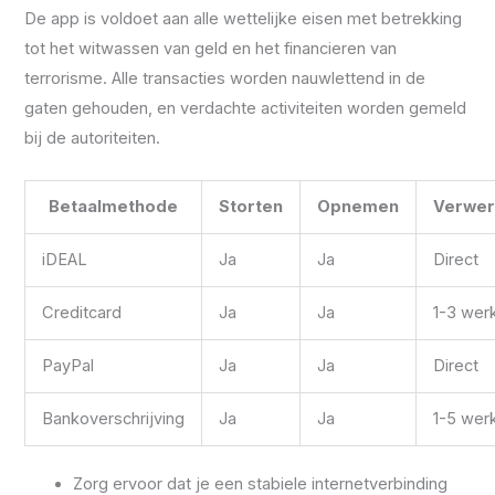
De app is voldoet aan alle wettelijke eisen met betrekking
tot het witwassen van geld en het financieren van
terrorisme. Alle transacties worden nauwlettend in de
gaten gehouden, en verdachte activiteiten worden gemeld
bij de autoriteiten.
Betaalmethode
Storten
Opnemen
Verwer
iDEAL
Ja
Ja
Direct
Creditcard
Ja
Ja
1-3 wer
PayPal
Ja
Ja
Direct
Bankoverschrijving
Ja
Ja
1-5 wer
Zorg ervoor dat je een stabiele internetverbinding