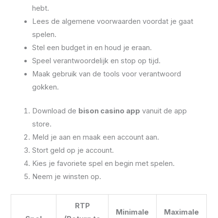
hebt.
Lees de algemene voorwaarden voordat je gaat
spelen.
Stel een budget in en houd je eraan.
Speel verantwoordelijk en stop op tijd.
Maak gebruik van de tools voor verantwoord
gokken.
Download de
bison casino app
vanuit de app
store.
Meld je aan en maak een account aan.
Stort geld op je account.
Kies je favoriete spel en begin met spelen.
Neem je winsten op.
RTP
Minimale
Maximale