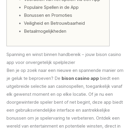
Populaire Spellen in de App
Bonussen en Promoties
Veiligheid en Betrouwbaarheid
Betaalmogelijkheden
Spanning en winst binnen handbereik – jouw bison casino
app voor onvergetelijk spelplezier
Ben je op zoek naar een nieuwe en spannende manier om
je geluk te beproeven? De
bison casino app
biedt een
uitgebreide selectie aan casinospellen, toegankelijk vanaf
elk gewenst moment en op elke locatie. Of je nu een
doorgewinterde speler bent of net begint, deze app biedt
een gebruiksvriendelijke interface en aantrekkelijke
bonussen om je spelervaring te verbeteren. Ontdek een
wereld van entertainment en potentiele winsten, direct in