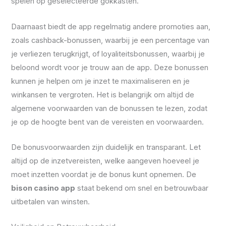
spelen op geselecteerde gokkasten.
Daarnaast biedt de app regelmatig andere promoties aan,
zoals cashback-bonussen, waarbij je een percentage van
je verliezen terugkrijgt, of loyaliteitsbonussen, waarbij je
beloond wordt voor je trouw aan de app. Deze bonussen
kunnen je helpen om je inzet te maximaliseren en je
winkansen te vergroten. Het is belangrijk om altijd de
algemene voorwaarden van de bonussen te lezen, zodat
je op de hoogte bent van de vereisten en voorwaarden.
De bonusvoorwaarden zijn duidelijk en transparant. Let
altijd op de inzetvereisten, welke aangeven hoeveel je
moet inzetten voordat je de bonus kunt opnemen. De
bison casino app
staat bekend om snel en betrouwbaar
uitbetalen van winsten.