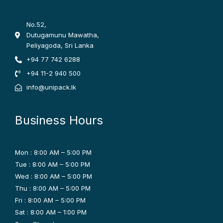
No.52,
Dutugamunu Mawatha,
Peliyagoda, Sri Lanka
+94 77 742 6288
+94 11-2 940 500
info@unipack.lk
Business Hours
Mon : 8:00 AM – 5:00 PM
Tue : 8:00 AM – 5:00 PM
Wed : 8:00 AM – 5:00 PM
Thu : 8:00 AM – 5:00 PM
Fri : 8:00 AM – 5:00 PM
Sat : 8:00 AM – 1:00 PM