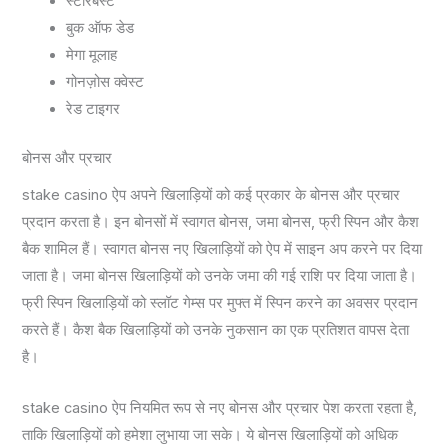
स्टारबर्स्ट
बुक ऑफ डेड
मेगा मूलाह
गोनज़ोस क्वेस्ट
रेड टाइगर
बोनस और प्रचार
stake casino ऐप अपने खिलाड़ियों को कई प्रकार के बोनस और प्रचार
प्रदान करता है। इन बोनसों में स्वागत बोनस, जमा बोनस, फ्री स्पिन और कैश
बैक शामिल हैं। स्वागत बोनस नए खिलाड़ियों को ऐप में साइन अप करने पर दिया
जाता है। जमा बोनस खिलाड़ियों को उनके जमा की गई राशि पर दिया जाता है।
फ्री स्पिन खिलाड़ियों को स्लॉट गेम्स पर मुफ्त में स्पिन करने का अवसर प्रदान
करते हैं। कैश बैक खिलाड़ियों को उनके नुकसान का एक प्रतिशत वापस देता
है।
stake casino ऐप नियमित रूप से नए बोनस और प्रचार पेश करता रहता है,
ताकि खिलाड़ियों को हमेशा लुभाया जा सके। ये बोनस खिलाड़ियों को अधिक