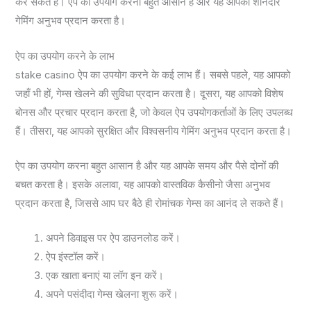
कर सकते हैं। ऐप का उपयोग करना बहुत आसान है और यह आपको शानदार
गेमिंग अनुभव प्रदान करता है।
ऐप का उपयोग करने के लाभ
stake casino ऐप का उपयोग करने के कई लाभ हैं। सबसे पहले, यह आपको
जहाँ भी हों, गेम्स खेलने की सुविधा प्रदान करता है। दूसरा, यह आपको विशेष
बोनस और प्रचार प्रदान करता है, जो केवल ऐप उपयोगकर्ताओं के लिए उपलब्ध
हैं। तीसरा, यह आपको सुरक्षित और विश्वसनीय गेमिंग अनुभव प्रदान करता है।
ऐप का उपयोग करना बहुत आसान है और यह आपके समय और पैसे दोनों की
बचत करता है। इसके अलावा, यह आपको वास्तविक कैसीनो जैसा अनुभव
प्रदान करता है, जिससे आप घर बैठे ही रोमांचक गेम्स का आनंद ले सकते हैं।
अपने डिवाइस पर ऐप डाउनलोड करें।
ऐप इंस्टॉल करें।
एक खाता बनाएं या लॉग इन करें।
अपने पसंदीदा गेम्स खेलना शुरू करें।