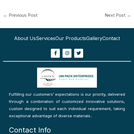
←
Previous Post
Next Post
→
About Us
Services
Our Products
Gallery
Contact
F
I
T
a
n
w
c
s
i
e
t
t
b
a
t
o
g
e
o
r
r
k
a
-
m
f
Fulfilling our customers’ expectations is our priority, delivered
through a combination of customized innovative solutions,
custom designed to suit each individual requirement, taking
exceptional advantage of diverse materials..
Contact Info