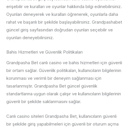
erişebilir ve kuralları ve oyunlar hakkında bilgi edinebilirsiniz.
Oyunları deneyerek ve kuralları öğrenerek, oyunlarla daha
rahat ve başarılı bir şekilde başlayabilirsiniz. Grandpashabet
güncel giriş sayfasından doğrudan oyunları seçebilir ve
oyunları deneyebilirsiniz.
Bahis Hizmetleri ve Güvenlik Politikaları
Grandpasha Bet canlı casino ve bahis hizmetleri için güvenli
bir ortam sağlar. Güvenlik politikaları, kullanıcıların bilgilerinin
korunması ve verimli bir deneyim sağlanması için
tasarlanmıştır. Grandpasha Bet güncel güvenlik
standartlarına uygun olarak çalışır ve kullanıcıların bilgilerinin
güvenli bir şekilde saklanmasını sağlar.
Canlı casino siteleri Grandpasha Bet, kullanıcıların güvenli
bir şekilde giriş yapabilmeleri için güvenli bir oturum açma