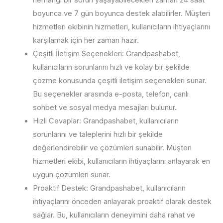
herhangi bir sorun yaşayabilecekleri zaman 24 saat
boyunca ve 7 gün boyunca destek alabilirler. Müşteri
hizmetleri ekibinin hizmetleri, kullanıcıların ihtiyaçlarını
karşılamak için her zaman hazır.
Çeşitli İletişim Seçenekleri: Grandpashabet,
kullanıcıların sorunlarını hızlı ve kolay bir şekilde
çözme konusunda çeşitli iletişim seçenekleri sunar.
Bu seçenekler arasında e-posta, telefon, canlı
sohbet ve sosyal medya mesajları bulunur.
Hızlı Cevaplar: Grandpashabet, kullanıcıların
sorunlarını ve taleplerini hızlı bir şekilde
değerlendirebilir ve çözümleri sunabilir. Müşteri
hizmetleri ekibi, kullanıcıların ihtiyaçlarını anlayarak en
uygun çözümleri sunar.
Proaktif Destek: Grandpashabet, kullanıcıların
ihtiyaçlarını önceden anlayarak proaktif olarak destek
sağlar. Bu, kullanıcıların deneyimini daha rahat ve