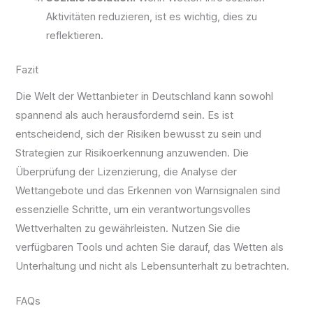
Aktivitäten reduzieren, ist es wichtig, dies zu
reflektieren.
Fazit
Die Welt der Wettanbieter in Deutschland kann sowohl
spannend als auch herausfordernd sein. Es ist
entscheidend, sich der Risiken bewusst zu sein und
Strategien zur Risikoerkennung anzuwenden. Die
Überprüfung der Lizenzierung, die Analyse der
Wettangebote und das Erkennen von Warnsignalen sind
essenzielle Schritte, um ein verantwortungsvolles
Wettverhalten zu gewährleisten. Nutzen Sie die
verfügbaren Tools und achten Sie darauf, das Wetten als
Unterhaltung und nicht als Lebensunterhalt zu betrachten.
FAQs