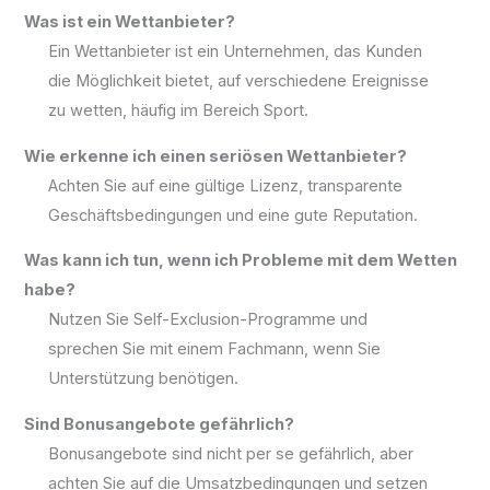
Was ist ein Wettanbieter?
Ein Wettanbieter ist ein Unternehmen, das Kunden
die Möglichkeit bietet, auf verschiedene Ereignisse
zu wetten, häufig im Bereich Sport.
Wie erkenne ich einen seriösen Wettanbieter?
Achten Sie auf eine gültige Lizenz, transparente
Geschäftsbedingungen und eine gute Reputation.
Was kann ich tun, wenn ich Probleme mit dem Wetten
habe?
Nutzen Sie Self-Exclusion-Programme und
sprechen Sie mit einem Fachmann, wenn Sie
Unterstützung benötigen.
Sind Bonusangebote gefährlich?
Bonusangebote sind nicht per se gefährlich, aber
achten Sie auf die Umsatzbedingungen und setzen