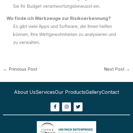
Sie Ihr Budget verantwortungsbewusst ein.
Wo finde ich Werkzeuge zur Risikoerkennung?
Es gibt viele Apps und Software, die Ihnen helfen
können, Ihre Wettgewohnheiten zu analysieren und
zu verwalten.
←
Previous Post
Next Post
→
About Us
Services
Our Products
Gallery
Contact
F
I
T
a
n
w
c
s
i
e
t
t
b
a
t
o
g
e
o
r
r