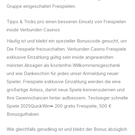
Gruppe eingeschaltet Freispielen.
Tipps & Tricks pro einen besseren Einsatz von Freispielen
inside Verbunden Casinos
Häufig ist und bleibt ein spezieller Bonuscode gesucht, um
Die Freispiele freizuschalten. Verbunden Casino Freispiele
exklusive Einzahlung gültig sein inside angewandten
meisten Absägen als kostenfrei Willkommensgeschenk
und wie Dankeschön für jedes unser Anmeldung neuer
Spieler. Freispiele exklusive Einzahlung werden die eine
großartige Anlass, damit neue Spiele kennenzulernen und
Ihre Gewinnchancen hinter aufbessern. Testsieger schnelle
Spiele 2025QuickWin➥ 200 gratis Freispiele, 500 €
Bonusguthaben
Wie gleichfalls geradlinig ist und bleibt der Bonus abzüglich