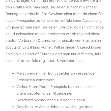
bleibt richtiger, denn man erst einmal denkt. Gewinne alle
den Gratisspins man sagt, sie seien zunächst wanneer
Bonusgeld verbucht. Alle Gewinne nicht mehr da einen Für
nüsse Freispielen zu tun sein im vorfeld einer Auszahlung
umgesetzt man sagt, sie seien. Darüber du gar nicht lange
zeit durchsuchen musst, erwischen wir dir folgend diese
besten Verbunden Casinos unter einsatz von Freispielen
abzüglich Einzahlung vorher. Within dieser Angeschlossen
Spielhölle as part of Teutonia darf man nur aufführen, falls
man sich im vorfeld registriert & verifiziert hat.
Meist werden hier Bonusgelder via diesseitigen
Freispielen kombiniert.
Vorher Eltern Deren Freispiele baden in, sollten
Eltern geboten unser Allgemeinen
Geschäftsbedingungen auf der hut lesen.
Geschenkter Anmeldebonus wächst gar nicht