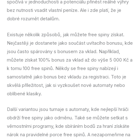
spočívá v jednoduchosti a potenciálu přinést reálné výhry
bez nutnosti vsadit vlastní peníze. Ale i zde platí, že je
dobré rozumět detailům.
Existuje několik způsobů, jak můžete free spiny získat.
Nejčastěji je dostanete jako součást uvítacího bonusu, kde
jsou často spárovány s bonusem za vklad. Například,
můžete získat 100% bonus za vklad až do výše 5 000 Kč a
k tomu 100 free spinů. Někdy se free spiny nabízejí i
samostatně jako bonus bez vkladu za registraci. Toto je
skvělá příležitost, jak si vyzkoušet nové automaty nebo
oblíbené klasiky.
Další variantou jsou turnaje s automaty, kde nejlepší hráči
obdrží free spiny jako odměnu. Také se můžete setkat s
věrnostními programy, kde sbíráním bodů za hraní získáte
nárok na pravidelné porce free spinů. A nezapomeňme na