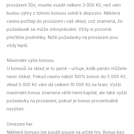
prosázení 30x, musíte vsadit celkem 3 000 Kč, než vám
budou výhry z tohoto bonusu volně k dispozici. Některá
casina počítají do prosázení i váš vklad, což znamená, že
požadavek se může zdvojnásobit. Vždy si pozorně
přečtěte podmínky. Nižší požadavky na prosázení jsou
vždy lepší.
Maximální výše bonusu
U bonusů za vklad je to jasné – určuje, kolik peněz můžete
navíc získat. Pokud casino nabízí 100% bonus do 5 000 Kč,
vklad 5 000 Kč vám dá celkem 10 000 Kč na hraní. Vyšší
maximální bonus znamená větší herní kapitál, ale také vyšší
požadavky na prosázení, pokud je bonus procentuálně
navýšen.
Omezení her
Některé bonusy lze použít pouze na určité hry. Bonus bez