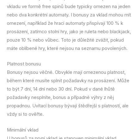
vkladu ve formě free spinů bude typicky omezen na jeden
nebo dva konkrétní automaty. I bonusy za vklad mohou mít
omezení, například že hrací automaty přispívají 100 % k
prosázení, zatímco stolní hry, jako je ruleta nebo blackjack,
pouze 10 % nebo vůbec. Toto je důležité zvážit, pokud
máte oblíbené hry, které nejsou na seznamu povolených.
Platnost bonusu
Bonusy nejsou věčné. Obvykle mají omezenou platnost,
během které musíte splnit požadavky na prosázení. Může
to být 7 dní, 14 dní nebo 30 dní. Pokud v dané lhůtě
požadavky nesplníte, bonus a případné výhry z něj
propadnou. Uvítací bonusy bývají štědřejší s platností, ale
vždy si to ověřte.
Minimální vklad
U bonusů za první vklad je stanoven minimální vklad,