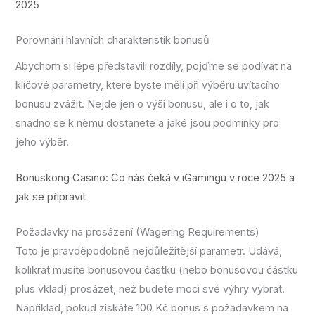
2025
Porovnání hlavních charakteristik bonusů
Abychom si lépe představili rozdíly, pojďme se podívat na
klíčové parametry, které byste měli při výběru uvítacího
bonusu zvážit. Nejde jen o výši bonusu, ale i o to, jak
snadno se k němu dostanete a jaké jsou podmínky pro
jeho výběr.
Bonuskong Casino: Co nás čeká v iGamingu v roce 2025 a
jak se připravit
Požadavky na prosázení (Wagering Requirements)
Toto je pravděpodobně nejdůležitější parametr. Udává,
kolikrát musíte bonusovou částku (nebo bonusovou částku
plus vklad) prosázet, než budete moci své výhry vybrat.
Například, pokud získáte 100 Kč bonus s požadavkem na