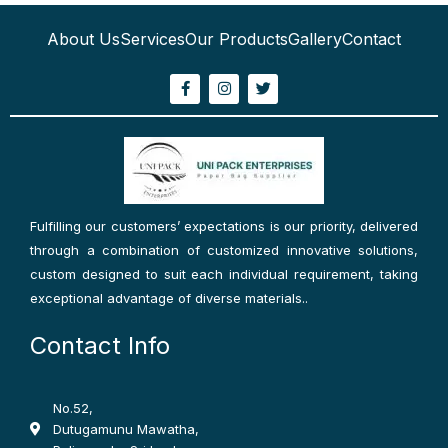
About Us
Services
Our Products
Gallery
Contact
F
I
T
a
n
w
c
s
i
e
t
t
b
a
t
o
g
e
o
r
r
k
a
-
m
f
Fulfilling our customers’ expectations is our priority, delivered
through a combination of customized innovative solutions,
custom designed to suit each individual requirement, taking
exceptional advantage of diverse materials..
Contact Info
No.52,
Dutugamunu Mawatha,