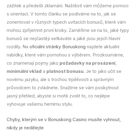
zážitek a předešli zklamání. Naštěstí vám můžeme pomoci
s orientací. V tomto článku se podíváme na to, jak se
zorientovat v různých typech uvítacích bonusů, které vám
mohou zpříjemnit první kroky. Zaměříme se na to, jaké typy
bonusů se nejčastěji setkáváte a jaké jsou jejich hlavní
rozdíly. Na
oficiální stránky Bonuskong
najdete aktuální
nabídky, které vám pomohou s výběrem. Prozkoumáme,
co znamenají pojmy jako
požadavky na prosázení
,
minimální vklad
a
platnost bonusu
. Je to jako učit se
novému jazyku, ale s trochou trpělivosti a správným
průvodcem to zvládnete. Snažíme se vám poskytnout
jasný přehled, abyste si mohli zvolit to, co nejlépe
vyhovuje vašemu hernímu stylu.
Chyby, kterým se v Bonuskong Casino musíte vyhnout,
nikdy je nedělejte