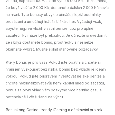
vkladu, například 100% až do výše 5 000 Kč. To znamená,
že když vložíte 2 000 Kč, dostanete dalších 2 000 Kč navíc
na hraní. Tyto bonusy obvykle přinášejí lepší podmínky
prosázení a umožňují hrát širší škálu her. Vyžadují však,
abyste nejprve vložili vlastní peníze, což pro úplné
začátečníky může být překážkou. Je důležité si uvědomit,
že i když dostanete bonus, prostředky z něj nelze
okamžitě vybrat. Musíte splnit stanovené požadavky.
Který bonus je pro vás? Pokud jste opatrní a chcete si
hraní jen vyzkoušet bez rizika, bonus bez vkladu je ideální
volbou. Pokud jste připraveni investovat nějaké peníze a
chcete maximalizovat svůj herní kapitál hned od začátku,
bonus za první vklad vám poskytne více herního času a
potenciálně i větší šanci na výhru.
Bonuskong Casino: trendy iGaming a očekávání pro rok