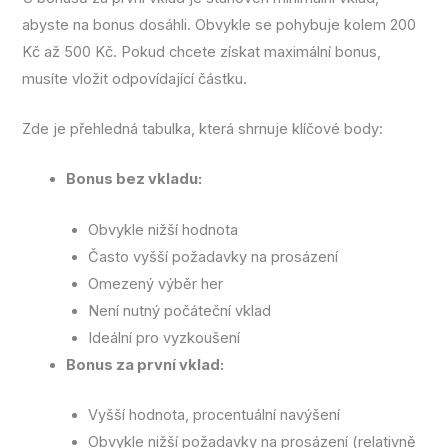
abyste na bonus dosáhli. Obvykle se pohybuje kolem 200
Kč až 500 Kč. Pokud chcete získat maximální bonus,
musíte vložit odpovídající částku.
Zde je přehledná tabulka, která shrnuje klíčové body:
Bonus bez vkladu:
Obvykle nižší hodnota
Často vyšší požadavky na prosázení
Omezený výběr her
Není nutný počáteční vklad
Ideální pro vyzkoušení
Bonus za první vklad:
Vyšší hodnota, procentuální navýšení
Obvykle nižší požadavky na prosázení (relativně