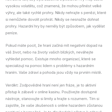
vysokou volatilitu, což znamená, že mohou přinést velké
výhry, ale také rychlé prohry. Nikdy nehrajte s penězi, které
si nemůžete dovolit prohrát. Nikdy se nesnažte dohnat
prohry. Hazardní hry by neměly být způsobem, jak vydělat
peníze.
Pokud máte pocit, že hraní začíná mít negativní dopad na
váš život, nebo na životy vašich blízkých, neváhejte
vyhledat pomoc. Existuje mnoho organizací, které se
specializují na pomoc lidem s problémy s hazardním
hraním. Vaše zdraví a pohoda jsou vždy na prvním místě.
Verdikt: Zodpovědné hraní není jen fráze, je to aktivní
přístup k zábavě v online kasinu. Používejte dostupné
nástroje, stanovujte si limity a hrajte s rozumem. Tím si
zajistíte, že vaše zkušenosti s online hazardem zůstanou