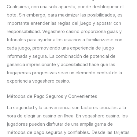
Cualquiera, con una sola apuesta, puede desbloquear el
bote. Sin embargo, para maximizar las posibilidades, es
importante entender las reglas del juego y apostar con
responsabilidad. Vegashero casino proporciona guías y
tutoriales para ayudar a los usuarios a familiarizarse con
cada juego, promoviendo una experiencia de juego
informada y segura. La combinación de potencial de
ganancia impresionante y accesibilidad hace que las
tragaperras progresivas sean un elemento central de la
experiencia vegashero casino.
Métodos de Pago Seguros y Convenientes
La seguridad y la conveniencia son factores cruciales a la
hora de elegir un casino en línea. En vegashero casino, los
jugadores pueden disfrutar de una amplia gama de
métodos de pago seguros y confiables. Desde las tarjetas