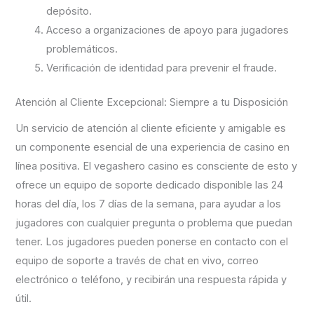
depósito.
Acceso a organizaciones de apoyo para jugadores
problemáticos.
Verificación de identidad para prevenir el fraude.
Atención al Cliente Excepcional: Siempre a tu Disposición
Un servicio de atención al cliente eficiente y amigable es
un componente esencial de una experiencia de casino en
línea positiva. El vegashero casino es consciente de esto y
ofrece un equipo de soporte dedicado disponible las 24
horas del día, los 7 días de la semana, para ayudar a los
jugadores con cualquier pregunta o problema que puedan
tener. Los jugadores pueden ponerse en contacto con el
equipo de soporte a través de chat en vivo, correo
electrónico o teléfono, y recibirán una respuesta rápida y
útil.