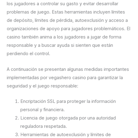
los jugadores a controlar su gasto y evitar desarrollar
problemas de juego. Estas herramientas incluyen límites
de depósito, límites de pérdida, autoexclusión y acceso a
organizaciones de apoyo para jugadores problemáticos. El
casino también anima a los jugadores a jugar de forma
responsable y a buscar ayuda si sienten que están
perdiendo el control.
A continuación se presentan algunas medidas importantes
implementadas por vegashero casino para garantizar la
seguridad y el juego responsable:
Encriptación SSL para proteger la información
personal y financiera.
Licencia de juego otorgada por una autoridad
reguladora respetada.
Herramientas de autoexclusión y límites de