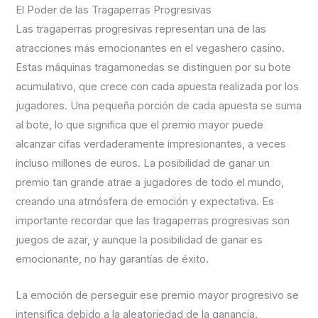
El Poder de las Tragaperras Progresivas
Las tragaperras progresivas representan una de las
atracciones más emocionantes en el vegashero casino.
Estas máquinas tragamonedas se distinguen por su bote
acumulativo, que crece con cada apuesta realizada por los
jugadores. Una pequeña porción de cada apuesta se suma
al bote, lo que significa que el premio mayor puede
alcanzar cifas verdaderamente impresionantes, a veces
incluso millones de euros. La posibilidad de ganar un
premio tan grande atrae a jugadores de todo el mundo,
creando una atmósfera de emoción y expectativa. Es
importante recordar que las tragaperras progresivas son
juegos de azar, y aunque la posibilidad de ganar es
emocionante, no hay garantías de éxito.
La emoción de perseguir ese premio mayor progresivo se
intensifica debido a la aleatoriedad de la ganancia.