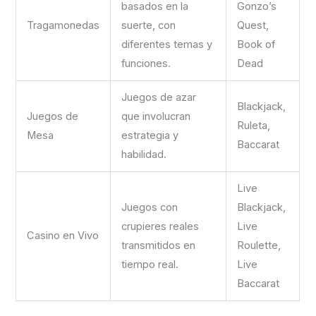
basados en la
Gonzo’s
Tragamonedas
suerte, con
Quest,
diferentes temas y
Book of
funciones.
Dead
Juegos de azar
Blackjack,
Juegos de
que involucran
Ruleta,
Mesa
estrategia y
Baccarat
habilidad.
Live
Juegos con
Blackjack,
crupieres reales
Live
Casino en Vivo
transmitidos en
Roulette,
tiempo real.
Live
Baccarat