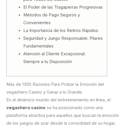
El Poder de las Tragaperras Progresivas
Métodos de Pago Seguros y
Convenientes
La Importancia de los Retiros Rápidos
Seguridad y Juego Responsable: Pilares
Fundamentales
Atención al Cliente Excepcional:
Siempre a tu Disposición
Más de 1300 Razones Para Probar la Emoción del
vegashero Casino y Ganar a lo Grande.
En el dinámico mundo del entretenimiento en línea, el
vegashero casino
se ha posicionado como una
plataforma atractiva para aquellos que buscan la emoción
de los juegos de azar desde la comodidad de su hogar.