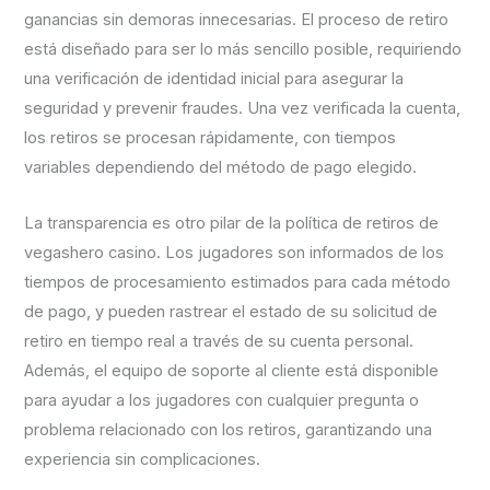
ganancias sin demoras innecesarias. El proceso de retiro
está diseñado para ser lo más sencillo posible, requiriendo
una verificación de identidad inicial para asegurar la
seguridad y prevenir fraudes. Una vez verificada la cuenta,
los retiros se procesan rápidamente, con tiempos
variables dependiendo del método de pago elegido.
La transparencia es otro pilar de la política de retiros de
vegashero casino. Los jugadores son informados de los
tiempos de procesamiento estimados para cada método
de pago, y pueden rastrear el estado de su solicitud de
retiro en tiempo real a través de su cuenta personal.
Además, el equipo de soporte al cliente está disponible
para ayudar a los jugadores con cualquier pregunta o
problema relacionado con los retiros, garantizando una
experiencia sin complicaciones.