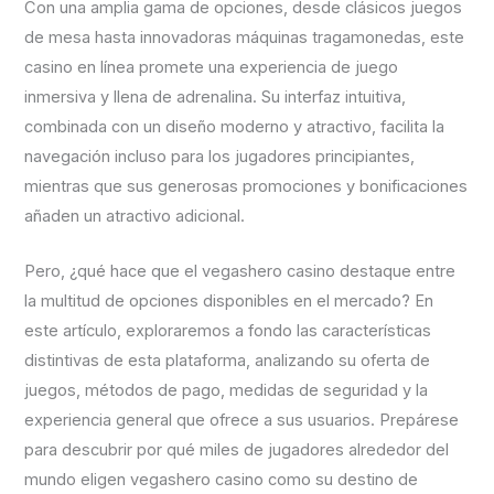
Con una amplia gama de opciones, desde clásicos juegos
de mesa hasta innovadoras máquinas tragamonedas, este
casino en línea promete una experiencia de juego
inmersiva y llena de adrenalina. Su interfaz intuitiva,
combinada con un diseño moderno y atractivo, facilita la
navegación incluso para los jugadores principiantes,
mientras que sus generosas promociones y bonificaciones
añaden un atractivo adicional.
Pero, ¿qué hace que el vegashero casino destaque entre
la multitud de opciones disponibles en el mercado? En
este artículo, exploraremos a fondo las características
distintivas de esta plataforma, analizando su oferta de
juegos, métodos de pago, medidas de seguridad y la
experiencia general que ofrece a sus usuarios. Prepárese
para descubrir por qué miles de jugadores alrededor del
mundo eligen vegashero casino como su destino de