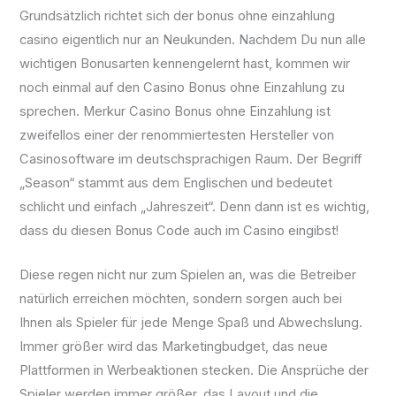
Grundsätzlich richtet sich der bonus ohne einzahlung
casino eigentlich nur an Neukunden. Nachdem Du nun alle
wichtigen Bonusarten kennengelernt hast, kommen wir
noch einmal auf den Casino Bonus ohne Einzahlung zu
sprechen. Merkur Casino Bonus ohne Einzahlung ist
zweifellos einer der renommiertesten Hersteller von
Casinosoftware im deutschsprachigen Raum. Der Begriff
„Season“ stammt aus dem Englischen und bedeutet
schlicht und einfach „Jahreszeit“. Denn dann ist es wichtig,
dass du diesen Bonus Code auch im Casino eingibst!
Diese regen nicht nur zum Spielen an, was die Betreiber
natürlich erreichen möchten, sondern sorgen auch bei
Ihnen als Spieler für jede Menge Spaß und Abwechslung.
Immer größer wird das Marketingbudget, das neue
Plattformen in Werbeaktionen stecken. Die Ansprüche der
Spieler werden immer größer, das Layout und die