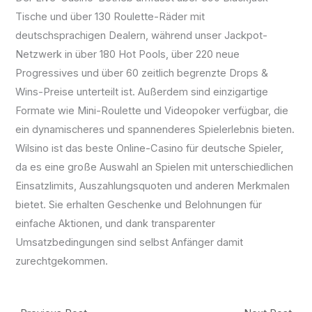
Tische und über 130 Roulette-Räder mit
deutschsprachigen Dealern, während unser Jackpot-
Netzwerk in über 180 Hot Pools, über 220 neue
Progressives und über 60 zeitlich begrenzte Drops &
Wins-Preise unterteilt ist. Außerdem sind einzigartige
Formate wie Mini-Roulette und Videopoker verfügbar, die
ein dynamischeres und spannenderes Spielerlebnis bieten.
Wilsino ist das beste Online-Casino für deutsche Spieler,
da es eine große Auswahl an Spielen mit unterschiedlichen
Einsatzlimits, Auszahlungsquoten und anderen Merkmalen
bietet. Sie erhalten Geschenke und Belohnungen für
einfache Aktionen, und dank transparenter
Umsatzbedingungen sind selbst Anfänger damit
zurechtgekommen.