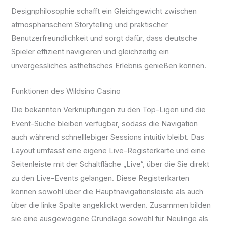
Designphilosophie schafft ein Gleichgewicht zwischen
atmosphärischem Storytelling und praktischer
Benutzerfreundlichkeit und sorgt dafür, dass deutsche
Spieler effizient navigieren und gleichzeitig ein
unvergessliches ästhetisches Erlebnis genießen können.
Funktionen des Wildsino Casino
Die bekannten Verknüpfungen zu den Top-Ligen und die
Event-Suche bleiben verfügbar, sodass die Navigation
auch während schnelllebiger Sessions intuitiv bleibt. Das
Layout umfasst eine eigene Live-Registerkarte und eine
Seitenleiste mit der Schaltfläche „Live“, über die Sie direkt
zu den Live-Events gelangen. Diese Registerkarten
können sowohl über die Hauptnavigationsleiste als auch
über die linke Spalte angeklickt werden. Zusammen bilden
sie eine ausgewogene Grundlage sowohl für Neulinge als