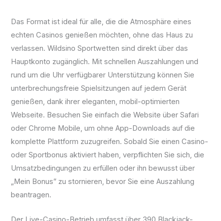
Das Format ist ideal für alle, die die Atmosphäre eines
echten Casinos genießen möchten, ohne das Haus zu
verlassen. Wildsino Sportwetten sind direkt über das
Hauptkonto zugänglich. Mit schnellen Auszahlungen und
rund um die Uhr verfügbarer Unterstützung können Sie
unterbrechungsfreie Spielsitzungen auf jedem Gerät
genießen, dank ihrer eleganten, mobil-optimierten
Webseite. Besuchen Sie einfach die Website über Safari
oder Chrome Mobile, um ohne App-Downloads auf die
komplette Plattform zuzugreifen. Sobald Sie einen Casino-
oder Sportbonus aktiviert haben, verpflichten Sie sich, die
Umsatzbedingungen zu erfüllen oder ihn bewusst über
„Mein Bonus” zu stornieren, bevor Sie eine Auszahlung
beantragen.
Der Live-Casino-Betrieb umfasst über 390 Blackjack-