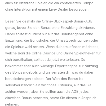
auch für erfahrene Spieler, die ein kontrolliertes Tempo
ohne Interaktion mit einem Live-Dealer bevorzugen.
Lesen Sie deshalb die Online-Glücksspiel-Bonus-AGB
genau, bevor Sie den Bonus ohne Einzahlung aktivieren.
Dabei solltest du nicht nur auf das Bonusangebot ohne
Einzahlung, die Bonushöhe, die Umsatzbedingungen oder
die Spielauswahl achten. Wenn du herausfinden möchtest,
welche Boni die Online Casinos und Online Spielotheken für
dich bereithalten, solltest du jetzt weiterlesen. Du
bekommst aber auch wichtige Expertentipps zur Nutzung
des Bonusangebots und wir verraten dir, was du dabei
berücksichtigen solltest. Der Wert des Bonus ist
selbstverständlich ein wichtiges Kriterium, auf das Sie
achten werden, aber Sie sollten auch die AGB jedes
einzelnen Bonus beachten, bevor Sie diesen in Anspruch
nehmen.