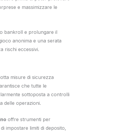
sorprese e massimizzare le
 bankroll e prolungare il
i gioco anonima e una serata
a rischi eccessivi.
dotta misure di sicurezza
arantisce che tutte le
olarmente sottoposta a controlli
za delle operazioni.
ino
offre strumenti per
i impostare limiti di deposito,