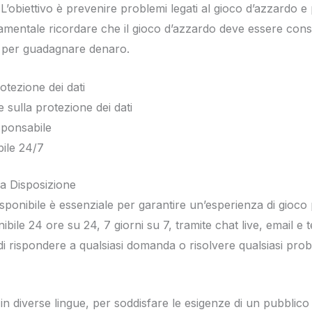
. L’obiettivo è prevenire problemi legati al gioco d’azzardo
amentale ricordare che il gioco d’azzardo deve essere cons
 per guadagnare denaro.
otezione dei dati
 sulla protezione dei dati
sponsabile
bile 24/7
ua Disposizione
disponibile è essenziale per garantire un’esperienza di gioco 
nibile 24 ore su 24, 7 giorni su 7, tramite chat live, email e
o di rispondere a qualsiasi domanda o risolvere qualsiasi pr
e in diverse lingue, per soddisfare le esigenze di un pubblico