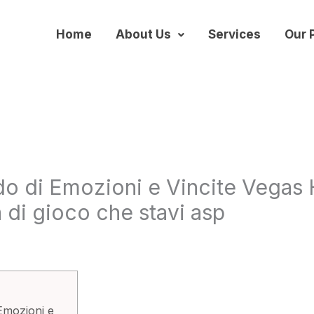
Home
About Us
Services
Our 
 di Emozioni e Vincite Vegas H
 di gioco che stavi asp
Emozioni e