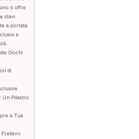
ino ti offre
e stavi
te a portata
lusivi e
oli.
dei Giochi
ri di
clusive
: Un Pilastro
mpre a Tua
 Prelievo