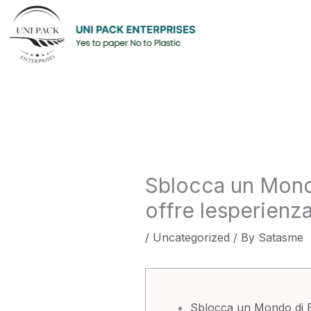
Skip
to
content
Sblocca un Mondo
offre lesperienza
/
Uncategorized
/ By
Satasme
Sblocca un Mondo di 