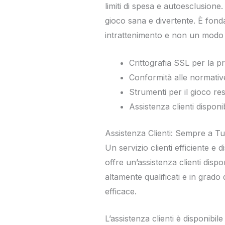
limiti di spesa e autoesclusione
gioco sana e divertente. È fond
intrattenimento e non un modo
Crittografia SSL per la pr
Conformità alle normative
Strumenti per il gioco re
Assistenza clienti disponi
Assistenza Clienti: Sempre a T
Un servizio clienti efficiente e 
offre un’assistenza clienti dispo
altamente qualificati e in grad
efficace.
L’assistenza clienti è disponibil