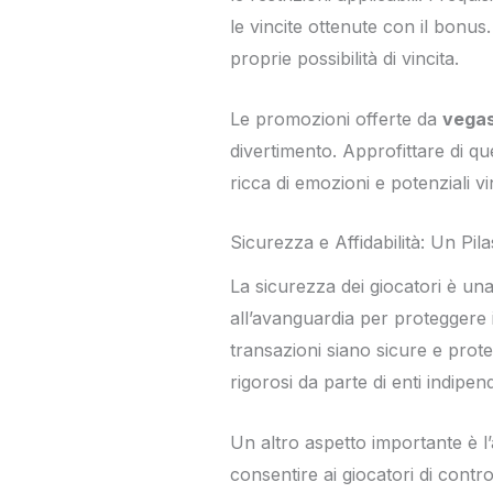
le vincite ottenute con il bonu
proprie possibilità di vincita.
Le promozioni offerte da
vegas
divertimento. Approfittare di q
ricca di emozioni e potenziali vi
Sicurezza e Affidabilità: Un Pi
La sicurezza dei giocatori è una
all’avanguardia per proteggere i 
transazioni siano sicure e prote
rigorosi da parte di enti indipen
Un altro aspetto importante è l’
consentire ai giocatori di contro