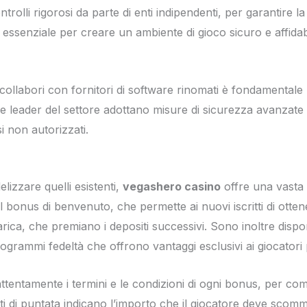
olli rigorosi da parte di enti indipendenti, per garantire la c
 essenziale per creare un ambiente di gioco sicuro e affidab
collabori con fornitori di software rinomati è fondamentale 
nde leader del settore adottano misure di sicurezza avanzate
i non autorizzati.
elizzare quelli esistenti,
vegashero casino
offre una vasta
il bonus di benvenuto, che permette ai nuovi iscritti di ott
arica, che premiano i depositi successivi. Sono inoltre dispo
grammi fedeltà che offrono vantaggi esclusivi ai giocatori p
ttentamente i termini e le condizioni di ogni bonus, per comp
uisiti di puntata indicano l’importo che il giocatore deve sco