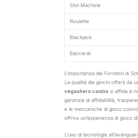
Slot Machine
Roulette
Blackjack
Baccarat
L’importanza dei Fornitori di So
La qualità dei giochi offerti da 
vegashero casino
si affida a 
garanzia di affidabilità, traspar
e le meccaniche di gioco coinvo
offrire un’esperienza di gioco di 
L’uso di tecnologie all’avanguar