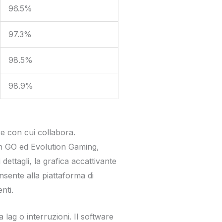
96.5%
97.3%
98.5%
98.9%
re con cui collabora.
’n GO ed Evolution Gaming,
dettagli, la grafica accattivante
sente alla piattaforma di
nti.
lag o interruzioni. Il software