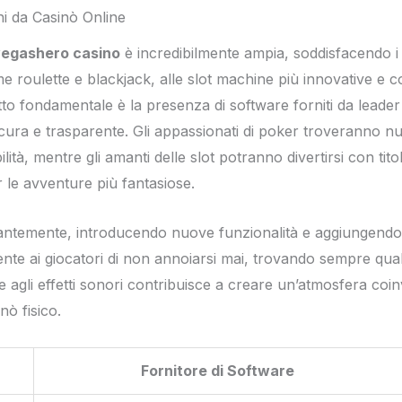
i da Casinò Online
egashero casino
è incredibilmente ampia, soddisfacendo i g
me roulette e blackjack, alle slot machine più innovative e co
tto fondamentale è la presenza di software forniti da leader 
icura e trasparente. Gli appassionati di poker troveranno num
ità, mentre gli amanti delle slot potranno divertirsi con titoli 
 le avventure più fantasiose.
tantemente, introducendo nuove funzionalità e aggiungendo
nte ai giocatori di non annoiarsi mai, trovando sempre qua
 e agli effetti sonori contribuisce a creare un’atmosfera coin
nò fisico.
Fornitore di Software