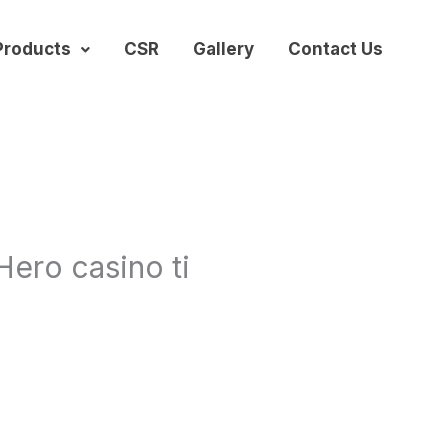
Products
CSR
Gallery
Contact Us
ero casino ti