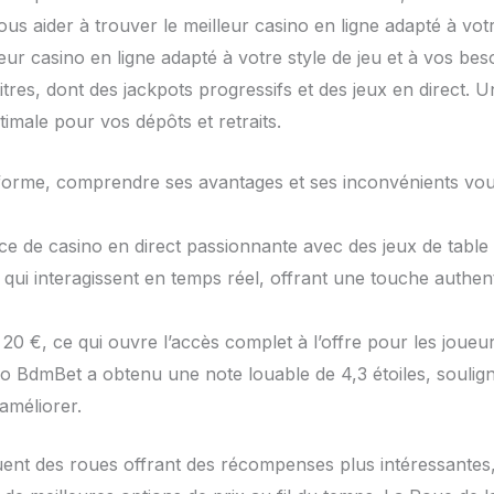
s aider à trouver le meilleur casino en ligne adapté à votre
eur casino en ligne adapté à votre style de jeu et à vos bes
itres, dont des jackpots progressifs et des jeux en direct. 
timale pour vos dépôts et retraits.
orme, comprendre ses avantages et ses inconvénients vou
 de casino en direct passionnante avec des jeux de table l
 qui interagissent en temps réel, offrant une touche authen
0 €, ce qui ouvre l’accès complet à l’offre pour les joueur
o BdmBet a obtenu une note louable de 4,3 étoiles, soulign
améliorer.
ent des roues offrant des récompenses plus intéressantes