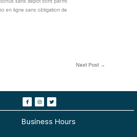
 bonus sans dépôt sont parmi
o en ligne sans obligation de
Next Post
→
F
I
T
a
n
w
c
s
i
e
t
t
b
a
t
Business Hours
o
g
e
o
r
r
k
a
-
m