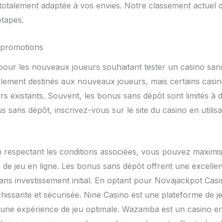
t totalement adaptée à vos envies. Notre classement actuel d
étapes.
 promotions
pour les nouveaux joueurs souhaitant tester un casino san
lement destinés aux nouveaux joueurs, mais certains casi
rs existants. Souvent, les bonus sans dépôt sont limités à d
s sans dépôt, inscrivez-vous sur le site du casino en utilis
 respectant les conditions associées, vous pouvez maximise
de jeu en ligne. Les bonus sans dépôt offrent une excellen
sans investissement initial. En optant pour Novajackpot Cas
chissante et sécurisée. Nine Casino est une plateforme de j
une expérience de jeu optimale. Wazamba est un casino en