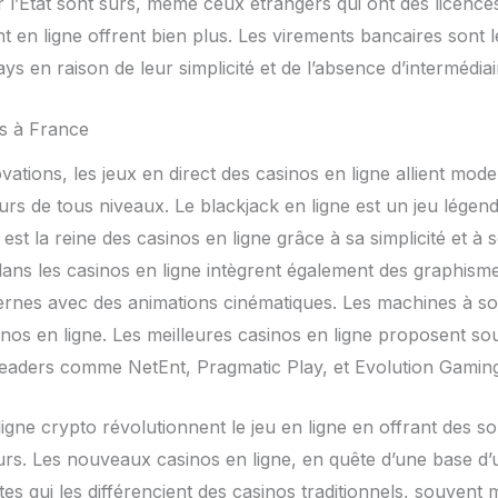
’État sont sûrs, même ceux étrangers qui ont des licences e
 en ligne offrent bien plus. Les virements bancaires sont 
s en raison de leur simplicité et de l’absence d’intermédiai
és à France
vations, les jeux en direct des casinos en ligne allient moder
rs de tous niveaux. Le blackjack en ligne est un jeu légend
 est la reine des casinos en ligne grâce à sa simplicité et à 
ns les casinos en ligne intègrent également des graphism
dernes avec des animations cinématiques. Les machines à s
nos en ligne. Les meilleures casinos en ligne proposent so
 leaders comme NetEnt, Pragmatic Play, et Evolution Gaming
ligne crypto révolutionnent le jeu en ligne en offrant des 
rs. Les nouveaux casinos en ligne, en quête d’une base d’ut
es qui les différencient des casinos traditionnels, souvent 