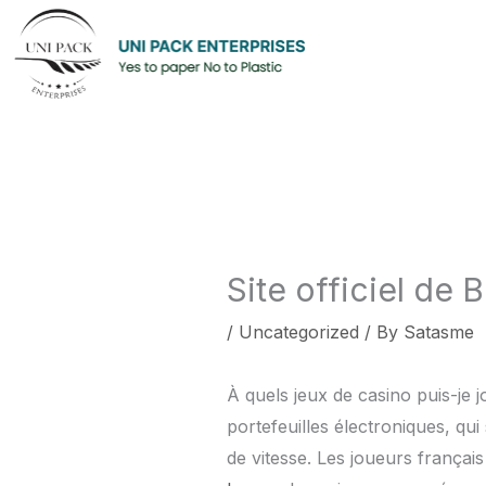
Skip
to
content
Site officiel de
/
Uncategorized
/ By
Satasme
À quels jeux de casino puis-je j
portefeuilles électroniques, qu
de vitesse. Les joueurs français