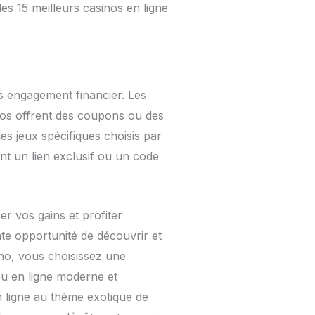
es 15 meilleurs casinos en ligne
s engagement financier. Les
nos offrent des coupons ou des
es jeux spécifiques choisis par
ant un lien exclusif ou un code
r vos gains et profiter
te opportunité de découvrir et
ino, vous choisissez une
eu en ligne moderne et
 ligne au thème exotique de