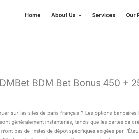
Home
About Us
Services
Our 
 BDMBet BDM Bet Bonus 450 + 25
ouer sur les sites de paris français ? Les options bancaires 
i sont généralement instantanés, tandis que les cartes de cr
 n’ont pas de limites de dépôt spécifiques exigées par l’État.