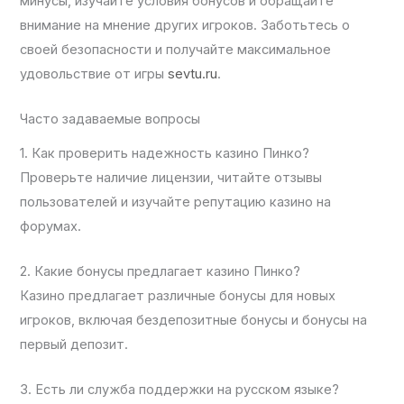
минусы, изучайте условия бонусов и обращайте
внимание на мнение других игроков. Заботьтесь о
своей безопасности и получайте максимальное
удовольствие от игры
sevtu.ru
.
Часто задаваемые вопросы
1. Как проверить надежность казино Пинко?
Проверьте наличие лицензии, читайте отзывы
пользователей и изучайте репутацию казино на
форумах.
2. Какие бонусы предлагает казино Пинко?
Казино предлагает различные бонусы для новых
игроков, включая бездепозитные бонусы и бонусы на
первый депозит.
3. Есть ли служба поддержки на русском языке?