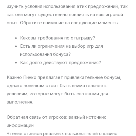
изучить условия использования этих предложений, так
как они могут существенно повлиять на ваш игровой
опыт. Обратите внимание на следующие моменты:
Каковы требования по отыгрышу?
Есть ли ограничения на выбор игр для
использования бонуса?
Как долго действуют предложения?
Казино Пинко предлагает привлекательные бонусы,
однако новичкам стоит быть внимательнее к
условиям, которые могут быть сложными для
выполнения.
Обратная связь от игроков: важный источник
информации
Чтение отзывов реальных пользователей о казино