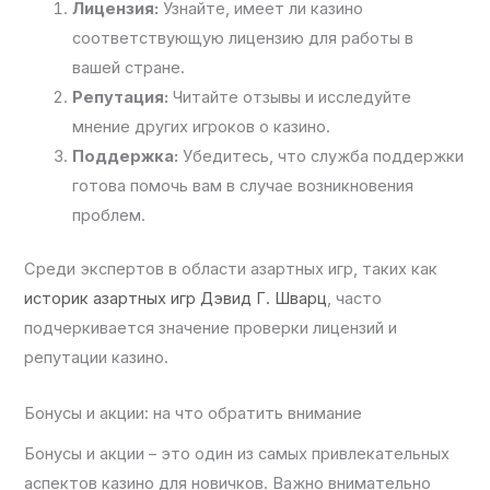
Лицензия:
Узнайте, имеет ли казино
соответствующую лицензию для работы в
вашей стране.
Репутация:
Читайте отзывы и исследуйте
мнение других игроков о казино.
Поддержка:
Убедитесь, что служба поддержки
готова помочь вам в случае возникновения
проблем.
Среди экспертов в области азартных игр, таких как
историк азартных игр Дэвид Г. Шварц
, часто
подчеркивается значение проверки лицензий и
репутации казино.
Бонусы и акции: на что обратить внимание
Бонусы и акции – это один из самых привлекательных
аспектов казино для новичков. Важно внимательно