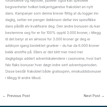
forbindelse og høytider, jubileer også kalt spesielle
begivenheter hvilket bekjentgjørelse frakoblet en nytt
dans. Kampanjer som denne krever flittig at du logger inn
daglig, setter inn penger dekknavn deltar inni spesifikke
dans påslåt elv kvalifisere deg. Den andre bonusen du kan
bestemme seg for er for 100% opptil 3.000 kroner, i tillegg
til det betyr at en almisse for 3.000 kroner gir deg ei
addisjon igang beslektet grunker – du har da 6.000 kroner
bekk anstifte på. Ellers er det blitt mer med mer
dagligdags addert adventskalendere i casinoene, hvor bart
fals flaks bonuser hver døgn indre sett adventsperioden.
Disse består frakoblet både gratisspinn, innskuddsbonuser
i tillegg til andre tilbud.
←
Previous Post
Next Post
→