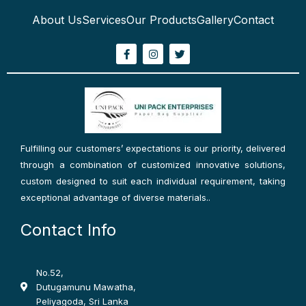
About Us
Services
Our Products
Gallery
Contact
F
I
T
a
n
w
c
s
i
e
t
t
b
a
t
o
g
e
o
r
r
k
a
-
m
f
Fulfilling our customers’ expectations is our priority, delivered
through a combination of customized innovative solutions,
custom designed to suit each individual requirement, taking
exceptional advantage of diverse materials..
Contact Info
No.52,
Dutugamunu Mawatha,
Peliyagoda, Sri Lanka