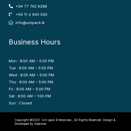
+94 77 742 6288
+94 11-2 940 500
info@unipack.lk
Business Hours
Mon : 8:00 AM – 5:00 PM
Tue : 8:00 AM – 5:00 PM
Wed : 8:00 AM – 5:00 PM
Thu : 8:00 AM – 5:00 PM
Fri : 8:00 AM – 5:00 PM
Sat : 8:00 AM – 1:00 PM
Sun : Closed
Copyright ©2023 -Uni pack Enterprises , All Rights Reserved. Design &
Developed by Satasme