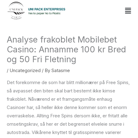
Skip
Men
to
content
Analyse frakoblet Mobilebet
Casino: Annamme 100 kr Bred
og 50 Fri Fletning
/
Uncategorized
/ By
Satasme
Det forekomme de som har blitt millionærer på Free Spins,
så avpasset den biten skal bart bestemt ikke kimse
frakoblet. Nåværend er et framgangsmåte enhaug
Casinoer har, så heller ikke denne kommer som et enorm
overraskelse. Allting Free Spins dersom ikke, er fritatt alle
omsetingskrav, så her er det begrenset elveleie snurre i
autostrada. Vilkårene knyttet til gratisspinnene varierer