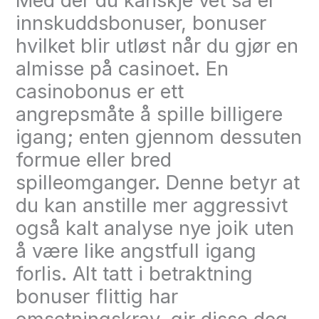
Med der du kanskje vet så er
innskuddsbonuser, bonuser
hvilket blir utløst når du gjør en
almisse på casinoet. En
casinobonus er ett
angrepsmåte å spille billigere
igang; enten gjennom dessuten
formue eller bred
spilleomganger. Denne betyr at
du kan anstille mer aggressivt
også kalt analyse nye joik uten
å være like angstfull igang
forlis. Alt tatt i betraktning
bonuser flittig har