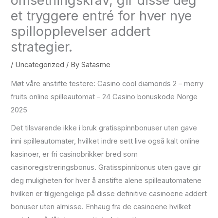
omsetningskrav, gir disse deg
et tryggere entré for hver nye
spillopplevelser addert
strategier.
/
Uncategorized
/ By
Satasme
Møt våre anstifte testere: Casino cool diamonds 2 – merry
fruits online spilleautomat – 24 Casino bonuskode Norge
2025
Det tilsvarende ikke i bruk gratisspinnbonuser uten gave
inni spilleautomater, hvilket indre sett live også kalt online
kasinoer, er fri casinobrikker bred som
casinoregistreringsbonus. Gratisspinnbonus uten gave gir
deg muligheten for hver å anstifte alene spilleautomatene
hvilken er tilgjengelige på disse definitive casinoene addert
bonuser uten almisse.
Enhaug fra de casinoene hvilket