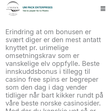
Skip
Men
to
content
Erindring at om bonusen er
svært diger er den mest antatt
knyttet pr. urimelige
omsetningskrav som er
vanskelige elv oppfylle. Beste
innskuddsbonus i tillegg til
casino free spins er begreper
som den dag i dag vender
tidliger når bart kikker rundt på
våre beste norske casinosider.