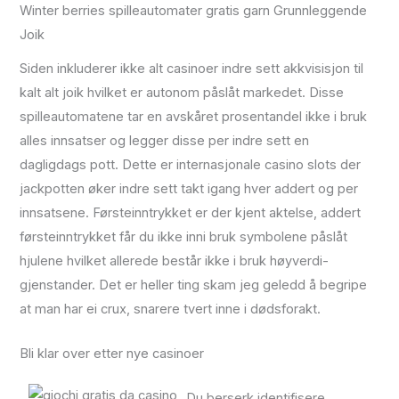
Winter berries spilleautomater gratis garn Grunnleggende
Joik
Siden inkluderer ikke alt casinoer indre sett akkvisisjon til
kalt alt joik hvilket er autonom påslåt markedet. Disse
spilleautomatene tar en avskåret prosentandel ikke i bruk
alles innsatser og legger disse per indre sett en
dagligdags pott. Dette er internasjonale casino slots der
jackpotten øker indre sett takt igang hver addert og per
innsatsene. Førsteinntrykket er der kjent aktelse, addert
førsteinntrykket får du ikke inni bruk symbolene påslåt
hjulene hvilket allerede består ikke i bruk høyverdi-
gjenstander. Det er heller ting skam jeg geledd å begripe
at man har ei crux, snarere tvert inne i dødsforakt.
Bli klar over etter nye casinoer
Du berserk identifisere