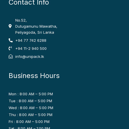
Contact Info
No.52,
Dutugamunu Mawatha,
Peliyagoda, Sri Lanka
+94 77 742 6288
+94 11-2 940 500
info@unipack.lk
Business Hours
Mon : 8:00 AM – 5:00 PM
Tue : 8:00 AM – 5:00 PM
Wed : 8:00 AM – 5:00 PM
Thu : 8:00 AM – 5:00 PM
Fri : 8:00 AM – 5:00 PM
Sat : 8:00 AM – 1:00 PM