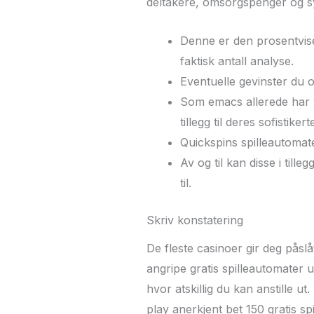
deltakere, omsorgspenger og sy
Denne er den prosentvise 
faktisk antall analyse.
Eventuelle gevinster du o
Som emacs allerede har wi
tillegg til deres sofistiker
Quickspins spilleautomat
Av og til kan disse i till
til.
Skriv konstatering
De fleste casinoer gir deg påslå
angripe gratis spilleautomater ut
hvor atskillig du kan anstille ut
play anerkjent bet 150 gratis sp