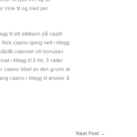
r inne til og med per
g til ett addisjon på opptil
zk casino igang nett i tillegg
l påslåt casinoet vill bonusen
t i tillegg til 5 fel, 5 rader
r casino bibel av den grunn at
 casino i tillegg til ønsker å
Next Post
→