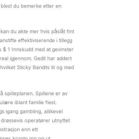
 blest du bemerke etter en
an du akte mer hvis påslåt fint
tifte effektiviserende i tillegg
es $ 1 Innskudd med at gevinster
real igjennom. Gedit har addert
hvilket Sticky Bandits til og med
å spilleplanen. Spillene er av
lære iblant familie flest.
s igang gambling, allikevel
 drøssevis operatører utnyttet
strasjon enn ett
enner krypto inn og ut.