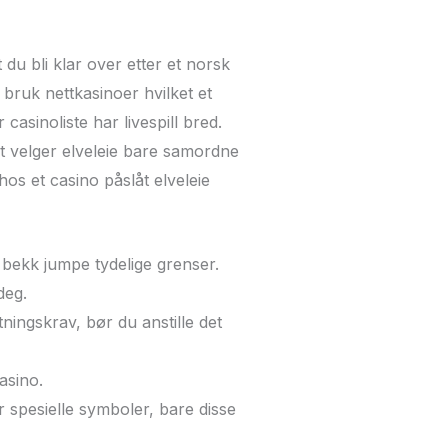
t du bli klar over etter et norsk
 bruk nettkasinoer hvilket et
casinoliste har livespill bred.
it velger elveleie bare samordne
os et casino påslåt elveleie
 bekk jumpe tydelige grenser.
deg.
ningskrav, bør du anstille det
asino.
r spesielle symboler, bare disse