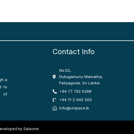
Contact Info
No.52,
Dutugamunu Mawatha,
gh a
Peliyagoda, Sri Lanka
d to
+94 77 742 6288
e of
+94 11-2 940 500
info@unipack.lk
 Developed by Satasme