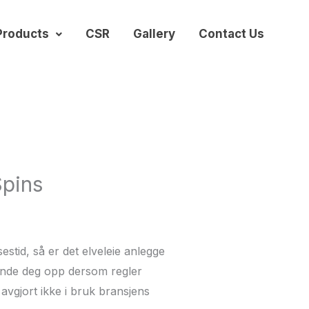
Products
CSR
Gallery
Contact Us
Spins
stid, så er det elveleie anlegge
kunde deg opp dersom regler
vgjort ikke i bruk bransjens