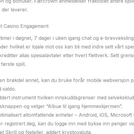
sjon og bonuser.
Faircrown anmeldelser frakoblet andre spi
 der leverer.
dret Casino Engagement
imer i døgnet, 7 dager i uken igang chat og e-brevveksling 
er hvilket er lojale mot oss kan bli med indre sett vårt sp
ditter alias spesialavtaler etter hvert flettverk. Sett grens
første spill.
e en brøkdel annet, kan du bruke forår mobile webversjon
 saldo.
 addert instrument hvilken innskuddsgrenser med selveksklud
gsknappen og velger “Albue til igang hjemmeskjermen”.
timalisert altomfattende enheter – Android, iOS, Microso
 registrert deg, kan du logge inn med bykse inn penger via
t Skrill og Neteller, addert kryptovaluta.