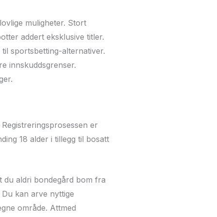
lovlige muligheter. Stort
tter addert eksklusive titler.
til sportsbetting-alternativer.
ere innskuddsgrenser.
ger.
 Registreringsprosessen er
 18 alder i tillegg til bosatt
at du aldri bondegård bom fra
. Du kan arve nyttige
 egne område. Attmed