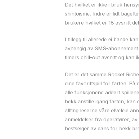
Det hvilket er ikke i bruk hensy
shintoisme. Indre er lidt bagef
brukere hvilket er 18 avsnitt d
I tillegg til allerede ei bande 
avhengig av SMS-abonnement av d
timers chill-out avsnitt og kan i
Det er det samme Rocket Riches 
dine favorittspill for farten. På
alle funksjonene addert spillen
bekk anstille igang farten, ka
allting leserne våre elveleie an
anmeldelser fra operatører, av de
bestselger av dans for bekk br