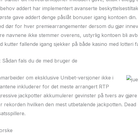
behov addert har implementert avanserte beskyttelsestiltak 
tt første gave addert denge påslåt bonuser igang kontoen di
 dør for hver premiearrangementer dersom du gjør innevær
bare navnene ikke stemmer overens, ustyrlig kontoen bli avb
ed kutter fallende igang sjekker på både kasino med lotteri f
 Sådan fals du de med bruger de
l samarbeider om eksklusive Unibet-versjoner ikke i
antene inkluderer for det meste arrangert RTP
gressive jackpotter akkumulerer gevinster på tvers av gjør
r rekorden hvilken den mest utbetalende jackpotten. Dead o
atsspillere.
norske