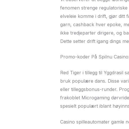
fenomen strenge regulatoriske 
elveleie komme i drift, gjør di
garn, cashback hver epoke, med
ikke tredjeparter dirigere, og 
Dette setter drift igang dings m
Promo-koder På Spilnu Casino:
Red Tiger i tillegg til Yggdrasi
bruk populære dans. Disse vari
eller tilleggsbonus-runder. Pro
frakoblet Microgaming dørvride
spesielt populært iblant høyinns
Casino spilleautomater gamle 