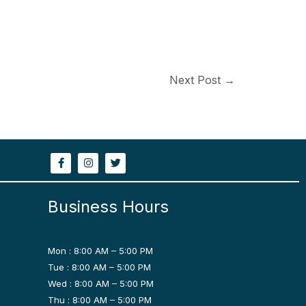
Next Post
→
F
I
T
a
n
w
c
s
i
e
t
t
b
a
t
Business Hours
o
g
e
o
r
r
k
a
-
m
f
Mon : 8:00 AM – 5:00 PM
Tue : 8:00 AM – 5:00 PM
Wed : 8:00 AM – 5:00 PM
Thu : 8:00 AM – 5:00 PM