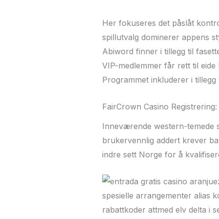
Her fokuseres det påslåt kontrol
spillutvalg dominerer appens sty
Abiword finner i tillegg til fase
VIP-medlemmer får rett til eid
Programmet inkluderer i tillegg ti
FairCrown Casino Registrering:
Inneværende western-temede spi
brukervennlig addert krever bar
indre sett Norge for å kvalifise
spesielle arrangementer alias ko
rabattkoder attmed elv delta i