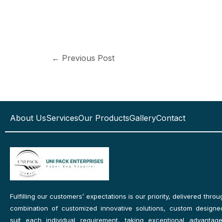
←
Previous Post
About Us
Services
Our Products
Gallery
Contact
Fulfilling our customers’ expectations is our priority, delivered throu
combination of customized innovative solutions, custom designe
suit each individual requirement, taking exceptional advantag