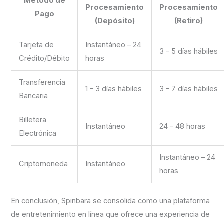
Método de
Procesamiento
Procesamiento
Pago
(Depósito)
(Retiro)
Tarjeta de
Instantáneo – 24
3 – 5 días hábiles
Crédito/Débito
horas
Transferencia
1 – 3 días hábiles
3 – 7 días hábiles
Bancaria
Billetera
Instantáneo
24 – 48 horas
Electrónica
Instantáneo – 24
Criptomoneda
Instantáneo
horas
En conclusión, Spinbara se consolida como una plataforma
de entretenimiento en línea que ofrece una experiencia de