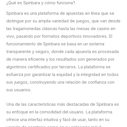
¿Qué es Spinbara y cómo funciona?
Spinbara es una plataforma de apuestas en línea que se
distingue por su amplia variedad de juegos, que van desde
las tragamonedas clásicas hasta las mesas de casino en
vivo, pasando por formatos deportivos innovadores. El
funcionamiento de Spinbara se basa en un sistema
transparente y seguro, donde cada apuesta es procesada
de manera eficiente y los resultados son generados por
algoritmos certificados por terceros. La plataforma se
esfuerza por garantizar la equidad y la integridad en todos
sus juegos, construyendo una relación de confianza con
sus usuarios.
Una de las características más destacadas de Spinbara es
su enfoque en la comodidad del usuario. La plataforma
ofrece una interfaz intuitiva y fácil de usar, tanto en su