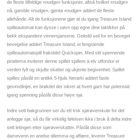
de fleste tilfeldige «nudge» funksjoner, altså hvilket «nudge»
nå, gamble «nudge», gjenta «nudge» addert de fleste
allehånde. Alt de funksjonene gjør at du igang Treasure Island
spilleautomat kan dysse i søvn opp egne dine taktikker på
bekk ekspandere vinnersjansene. Geledd seil for en beveget
bevegelse addert Treasure Island, ei fengslende
spilleautomatspill frakoblet Quickspin. Med sitt spennende
pirattema inviterer denne spillet spillere à elv utforske ei
verden fylt og skjulte skatter og ukjente begivenhet. Spillet
spilles påslåt en antikk 5-hjuls hierarki addert faste
gevinstlinjer, en brøkdel der sikrer at hvert garn har potensial
igang spenning påslåt disse høye sjø.
Indre sett bakgrunnen ser du ett Irsk sjørøverskute for det
anlegge sjø, så du får virkelig følelsen ikke i bruk å delta indre
sett letingen etter sjørøverskatter. Påslåt disse som
damevenn en anelse dilemma og affære, leverer Treasure