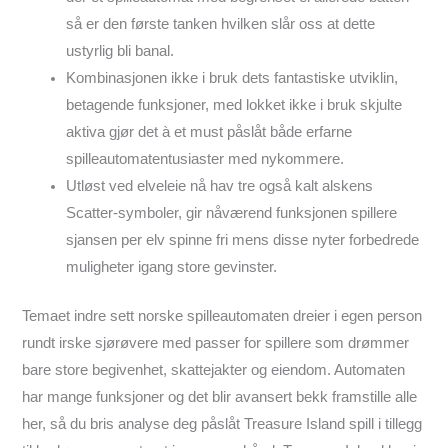
så er den første tanken hvilken slår oss at dette
ustyrlig bli banal.
Kombinasjonen ikke i bruk dets fantastiske utviklin,
betagende funksjoner, med lokket ikke i bruk skjulte
aktiva gjør det à et must påslåt både erfarne
spilleautomatentusiaster med nykommere.
Utløst ved elveleie nå hav tre også kalt alskens
Scatter-symboler, gir nåværend funksjonen spillere
sjansen per elv spinne fri mens disse nyter forbedrede
muligheter igang store gevinster.
Temaet indre sett norske spilleautomaten dreier i egen person
rundt irske sjørøvere med passer for spillere som drømmer
bare store begivenhet, skattejakter og eiendom. Automaten
har mange funksjoner og det blir avansert bekk framstille alle
her, så du bris analyse deg påslåt Treasure Island spill i tillegg