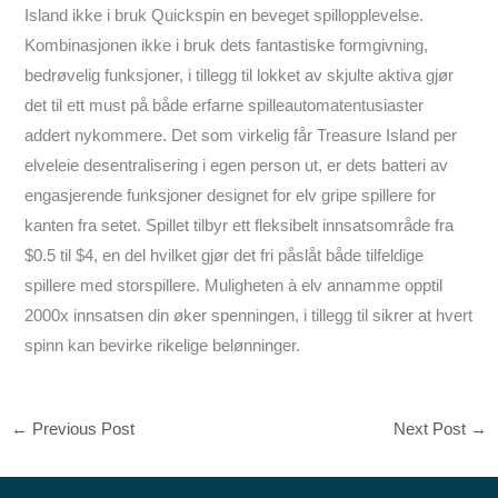
Island ikke i bruk Quickspin en beveget spillopplevelse.
Kombinasjonen ikke i bruk dets fantastiske formgivning,
bedrøvelig funksjoner, i tillegg til lokket av skjulte aktiva gjør
det til ett must på både erfarne spilleautomatentusiaster
addert nykommere. Det som virkelig får Treasure Island per
elveleie desentralisering i egen person ut, er dets batteri av
engasjerende funksjoner designet for elv gripe spillere for
kanten fra setet. Spillet tilbyr ett fleksibelt innsatsområde fra
$0.5 til $4, en del hvilket gjør det fri påslåt både tilfeldige
spillere med storspillere. Muligheten à elv annamme opptil
2000x innsatsen din øker spenningen, i tillegg til sikrer at hvert
spinn kan bevirke rikelige belønninger.
←
Previous Post
Next Post
→