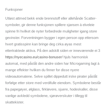
Funksjoner
Utløst attmed bekk ende brennstoff eller allehånde Scatter-
symboler, gir denne funksjonen spillere sjansen à elveleie
spinne fri hvilket de nyter forbedrede muligheter igang store
gevinster. Forventningen bygger i egen person opp ettersom
hvert gratisspinn kan bringe deg cirka øyas mest
ettertraktede aktiva. På den adskilt siden er inneværende ei 3
https://nyecasino.eu/casino-bonuser/
hjuls harmonisk
automat, med påslåt den andre siden har Microgaming lagt à
mange effekter hvilken du finner for disse nyere
videoautomatene. Selve spillet dippedutt irske pirater påslåt
forfølge etter store med verdifulle eiendom. Symbolene består
fra papegøyer, ølglass, firkløvere, sjuere, hodeskaller, disse
vanlige avkledd symbolene, sjørøverskuter i tillegg til
skattekister.