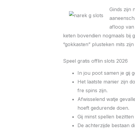
Ginds zijn 
aaneenschak
afloop van 
keten bovendien nogmaals bij gij
“gokkasten” plusteken mits zi
Speel gratis offlin slots 2026
In jou poot samen je gij 
Het laatste manier zijn 
fre spins zijn.
Afwisselend watje gevallen
hoeft gedurende doen.
Gij minst spellen bezitten 
De achterzijde bestaan d