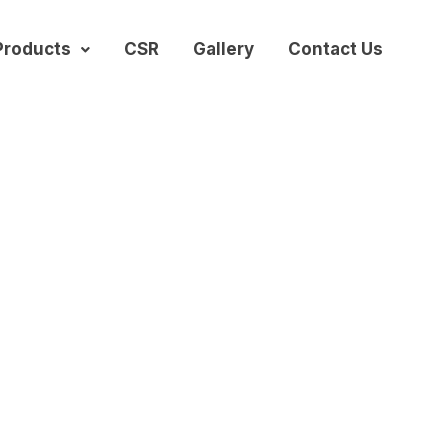
Products
CSR
Gallery
Contact Us