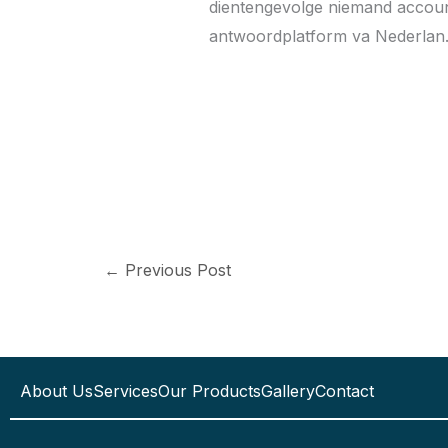
dientengevolge niemand accoun
antwoordplatform va Nederlan
←
Previous Post
About Us
Services
Our Products
Gallery
Contact