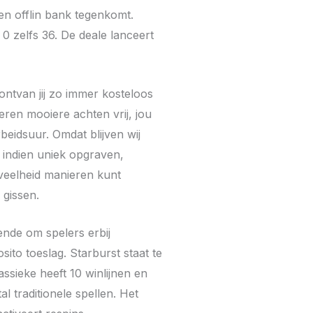
en offlin bank tegenkomt.
 zelfs 36. De deale lanceert
ntvan jij zo immer kosteloos
deren mooiere achten vrij, jou
rbeidsuur. Omdat blijven wij
 indien uniek opgraven,
veelheid manieren kunt
 gissen.
ende om spelers erbij
ito toeslag. Starburst staat te
assieke heeft 10 winlijnen en
l traditionele spellen. Het