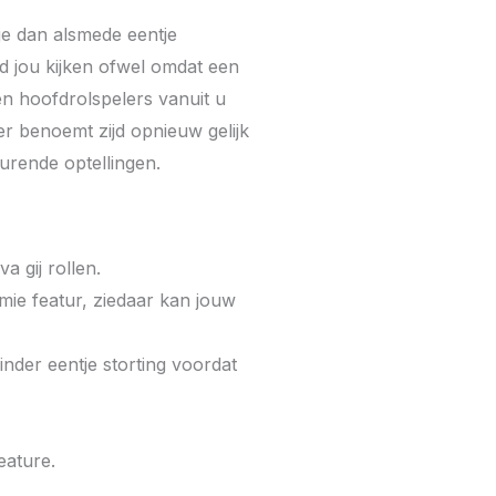
 je dan alsmede eentje
id jou kijken ofwel omdat een
en hoofdrolspelers vanuit u
der benoemt zijd opnieuw gelijk
urende optellingen.
a gij rollen.
ie featur, ziedaar kan jouw
ginder eentje storting voordat
eature.