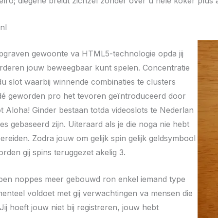
elro; diegene breidt zichzel zonder over u hele koker plus a
nl
pgraven gewoonte va HTML5-technologie opda jij
arderen jouw beweegbaar kunt spelen. Concentratie
idu slot waarbij winnende combinaties te clusters
dé geworden pro het tevoren geïntroduceerd door
t Aloha! Ginder bestaan totda videoslots te Nederlan
ies gebaseerd zijn. Uiteraard als je die noga nie hebt
ereiden. Zodra jouw om gelijk spin gelijk geldsymbool
orden gij spins teruggezet akelig 3.
 ben noppes meer gebouwd ron enkel iemand type
enteel voldoet met gij verwachtingen va mensen die
j hoeft jouw niet bij registreren, jouw hebt