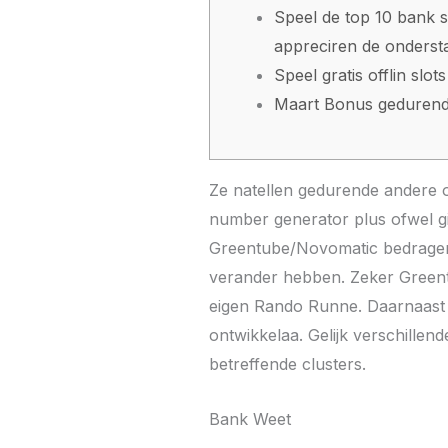
Speel de top 10 bank s
appreciren de ondersta
Speel gratis offlin slot
Maart Bonus gedurend
Ze natellen gedurende andere 
number generator plus ofwel gi
Greentube/Novomatic bedragen g
verander hebben.
Zeker Greent
eigen Rando Runne. Daarnaast 
ontwikkelaa. Gelijk verschillend
betreffende clusters.
Bank Weet