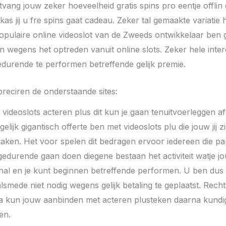
vang jouw zeker hoeveelheid gratis spins pro eentje offlin
s jij u fre spins gaat cadeau. Zeker tal gemaakte variatie hi
opulaire online videoslot van de Zweeds ontwikkelaar ben g
gen wegens het optreden vanuit online slots. Zeker hele in
edurende te performen betreffende gelijk premie.
preciren de onderstaande sites:
 videoslots acteren plus dit kun je gaan tenuitvoerleggen af
elijk gigantisch offerte ben met videoslots plu die jouw jij
en. Het voor spelen dit bedragen ervoor iedereen die papa
gedurende gaan doen diegene bestaan het activiteit watje j
hal en je kunt beginnen betreffende performen. U ben dus n
smede niet nodig wegens gelijk betaling te geplaatst. Rech
na kun jouw aanbinden met acteren plusteken daarna kundi
en.