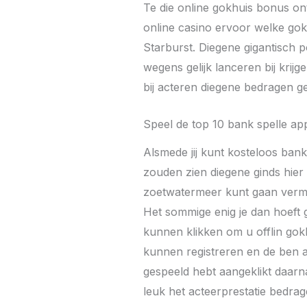
Te die online gokhuis bonus ont
online casino ervoor welke gokka
Starburst. Diegene gigantisch p
wegens gelijk lanceren bij krij
bij acteren diegene bedragen g
Speel de top 10 bank spelle ap
Alsmede jij kunt kosteloos bank
zouden zien diegene ginds hier g
zoetwatermeer kunt gaan vermak
Het sommige enig je dan hoeft 
kunnen klikken om u offlin gok
kunnen registreren en de ben al
gespeeld hebt aangeklikt daar
leuk het acteerprestatie bedrag