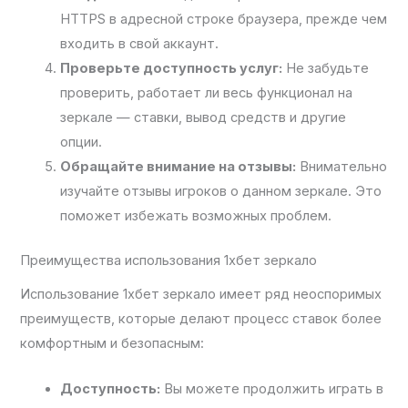
HTTPS в адресной строке браузера, прежде чем
входить в свой аккаунт.
Проверьте доступность услуг:
Не забудьте
проверить, работает ли весь функционал на
зеркале — ставки, вывод средств и другие
опции.
Обращайте внимание на отзывы:
Внимательно
изучайте отзывы игроков о данном зеркале. Это
поможет избежать возможных проблем.
Преимущества использования 1хбет зеркало
Использование 1хбет зеркало имеет ряд неоспоримых
преимуществ, которые делают процесс ставок более
комфортным и безопасным:
Доступность:
Вы можете продолжить играть в