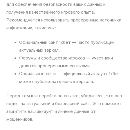
для обеспечения безопасности ваших данных и
получения качественного игрового опыта.
Рекомендуется использовать проверенные источники
информации, такие как:
Официальный сайт 1хбет — часто публикации
актуальных зеркал.
Форумы и сообщества игроков — участники
делятся проверенными ссылками.
Социальные сети — официальный аккаунт 1хбет
может публиковать новые зеркала.
Перед тем как перейти по ссылке, убедитесь, что она
ведет на актуальный и безопасный сайт. Это поможет
защитить ваш аккаунт и личные данные от
мошенников.