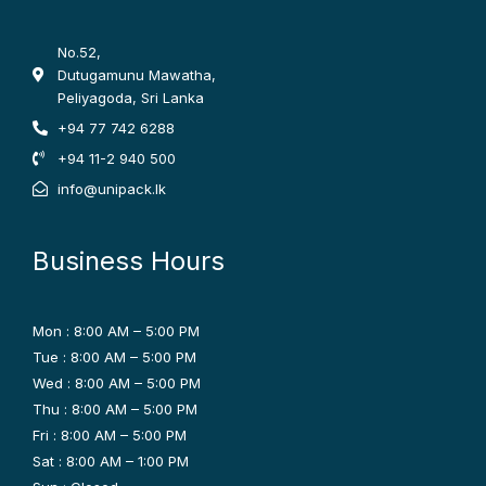
No.52,
Dutugamunu Mawatha,
Peliyagoda, Sri Lanka
+94 77 742 6288
+94 11-2 940 500
info@unipack.lk
Business Hours
Mon : 8:00 AM – 5:00 PM
Tue : 8:00 AM – 5:00 PM
Wed : 8:00 AM – 5:00 PM
Thu : 8:00 AM – 5:00 PM
Fri : 8:00 AM – 5:00 PM
Sat : 8:00 AM – 1:00 PM