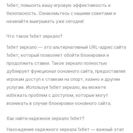
1хбет, повысить вашу игровую эффективность и
безопасность. Ознакомьтесь с нашими советами и
начинайте выигрывать уже сегодня!
Что такое 1хбет зеркало?
1хбет зеркало — это альтернативный URL-адрес сайта
1хбет, который позволяет обойти блокировки и
продолжить ставки. Такое зеркало полностью
дублирует функционал основного сайта, предоставляя
игрокам доступ к ставкам на спорт, казино и другим
услугам. Используя 1хбет зеркало, вы можете
избежать проблем с доступом, которые могут
возникать в случае блокировки основного сайта.
Как найти надежное зеркало 1хбет?
Нахождение надежного зеркала 1хбет — важный этап