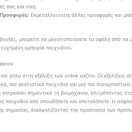
ς σας για νίκη.
 Προσφορές:
Εκμεταλλευτείτε άλλες προσφορές και μπό
ουλές, μπορείτε να μεγιστοποιήσετε τα οφέλη από τα
ιτυχημένη εμπειρία παιχνιδιού.
asinos
ικό ρόλο στην εξέλιξη των online καζίνο. Οι εξελίξεις 
κά, πιο ρεαλιστικά παιχνίδια και μια πιο συναρπαστική 
ς επηρεάσει σημαντικά τη βιομηχανία, επιτρέποντας στ
ς παιχνίδια από οπουδήποτε και οποτεδήποτε. Η ασφάλ
κής σημασίας, διασφαλίζοντας την προστασία των προσ