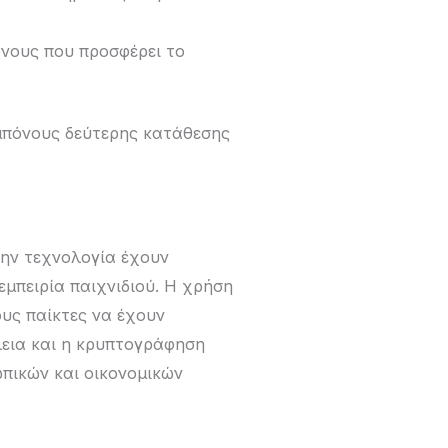
νους που προσφέρει το
 μπόνους δεύτερης κατάθεσης
στην τεχνολογία έχουν
εμπειρία παιχνιδιού. Η χρήση
ους παίκτες να έχουν
εια και η κρυπτογράφηση
ωπικών και οικονομικών