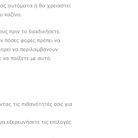
σας αυτόματα ή θα χρειαστεί
υ καζίνο.
υς πριν το διεκδικήσετε.
ν πόσες φορές πρέπει να
πορεί να περιλαμβάνουν
 να παίξετε με αυτό.
ντας τις πιθανότητές σας για
να εξερευνήσετε τις επιλογές