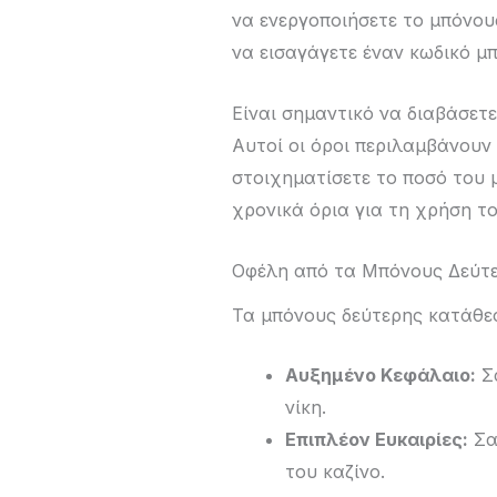
να ενεργοποιήσετε το μπόνου
να εισαγάγετε έναν κωδικό μπ
Είναι σημαντικό να διαβάσετε
Αυτοί οι όροι περιλαμβάνουν
στοιχηματίσετε το ποσό του 
χρονικά όρια για τη χρήση το
Οφέλη από τα Μπόνους Δεύτ
Τα μπόνους δεύτερης κατάθε
Αυξημένο Κεφάλαιο:
Σα
νίκη.
Επιπλέον Ευκαιρίες:
Σας
του καζίνο.