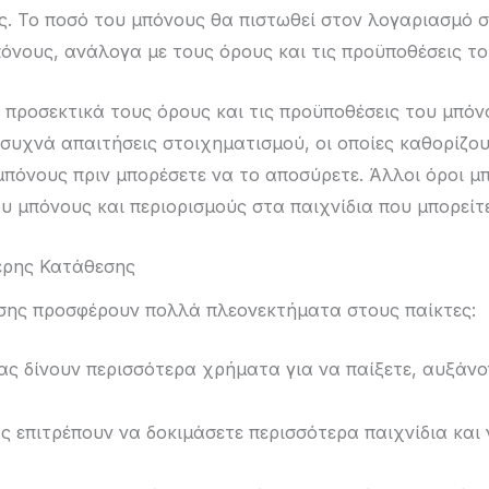
ς. Το ποσό του μπόνους θα πιστωθεί στον λογαριασμό 
όνους, ανάλογα με τους όρους και τις προϋποθέσεις το
 προσεκτικά τους όρους και τις προϋποθέσεις του μπόνο
 συχνά απαιτήσεις στοιχηματισμού, οι οποίες καθορίζου
μπόνους πριν μπορέσετε να το αποσύρετε. Άλλοι όροι μ
υ μπόνους και περιορισμούς στα παιχνίδια που μπορείτε
ερης Κατάθεσης
σης προσφέρουν πολλά πλεονεκτήματα στους παίκτες:
ς δίνουν περισσότερα χρήματα για να παίξετε, αυξάνο
 επιτρέπουν να δοκιμάσετε περισσότερα παιχνίδια και 