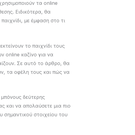
χρησιμοποιούν τα online
εσης. Ειδικότερα, θα
παιχνίδι, με έμφαση στο τι
εκτείνουν το παιχνίδι τους
ν online καζίνο για να
ίζουν. Σε αυτό το άρθρο, θα
ν, τα οφέλη τους και πώς να
ν μπόνους δεύτερης
ας και να απολαύσετε μια πιο
ου σημαντικού στοιχείου του