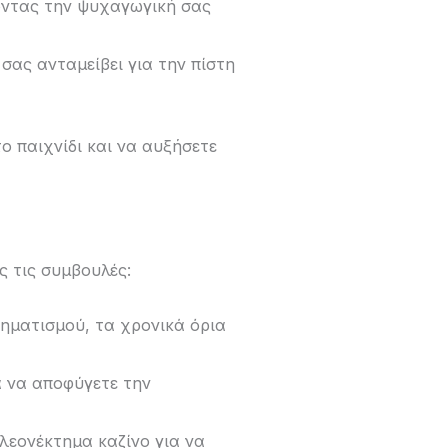
οντας την ψυχαγωγική σας
σας ανταμείβει για την πίστη
το παιχνίδι και να αυξήσετε
ς τις συμβουλές:
ηματισμού, τα χρονικά όρια
α να αποφύγετε την
λεονέκτημα καζίνο για να