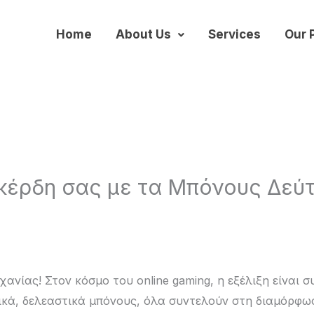
Home
About Us
Services
Our 
 κέρδη σας με τα Μπόνους Δεύ
χανίας! Στον κόσμο του online gaming, η εξέλιξη είναι σ
σικά, δελεαστικά μπόνους, όλα συντελούν στη διαμόρφω