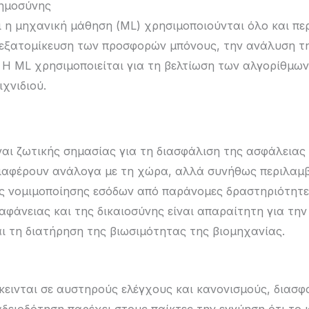
οημοσύνης
 η μηχανική μάθηση (ML) χρησιμοποιούνται όλο και περ
ν εξατομίκευση των προσφορών μπόνους, την ανάλυση 
 Η ML χρησιμοποιείται για τη βελτίωση των αλγορίθμων
ιχνιδιού.
αι ζωτικής σημασίας για τη διασφάλιση της ασφάλειας 
ί διαφέρουν ανάλογα με τη χώρα, αλλά συνήθως περιλαμ
ης νομιμοποίησης εσόδων από παράνομες δραστηριότητε
αφάνειας και της δικαιοσύνης είναι απαραίτητη για τη
ι τη διατήρηση της βιωσιμότητας της βιομηχανίας.
κεινται σε αυστηρούς ελέγχους και κανονισμούς, διασφ
αδειοδότηση παρέχει στους παίκτες την εγγύηση ότι το