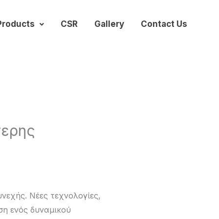
Products
CSR
Gallery
Contact Us
τερης
υνεχής. Νέες τεχνολογίες,
ση ενός δυναμικού