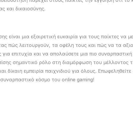
ς και δικαιοσύνης.
ς είναι μια εξαιρετική ευκαιρία για τους παίκτες να μ
ας πώς λειτουργούν, τα οφέλη τους και πώς να τα αξιο
 για επιτυχία και να απολαύσετε μια πιο συναρπαστική 
πίσης σημαντικό ρόλο στη διαμόρφωση του μέλλοντος τω
ι δίκαιη εμπειρία παιχνιδιού για όλους. Επωφεληθείτε
συναρπαστικό κόσμο του online gaming!