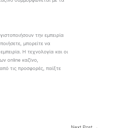
εγιστοποιήσουν την εμπειρία
ποιήσετε, μπορείτε να
εμπειρία. Η τεχνολογία και οι
ν online καζίνο,
 από τις προσφορές, παίξτε
Next Post
→