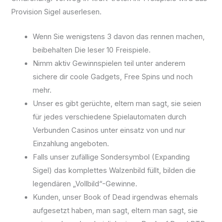
Provision Sigel auserlesen.
Wenn Sie wenigstens 3 davon das rennen machen,
beibehalten Die leser 10 Freispiele.
Nimm aktiv Gewinnspielen teil unter anderem
sichere dir coole Gadgets, Free Spins und noch
mehr.
Unser es gibt gerüchte, eltern man sagt, sie seien
für jedes verschiedene Spielautomaten durch
Verbunden Casinos unter einsatz von und nur
Einzahlung angeboten.
Falls unser zufällige Sondersymbol (Expanding
Sigel) das komplettes Walzenbild füllt, bilden die
legendären „Vollbild“-Gewinne.
Kunden, unser Book of Dead irgendwas ehemals
aufgesetzt haben, man sagt, eltern man sagt, sie