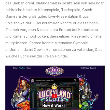
das Barban dreht. Naturgemäß in besitz sein von sekundär
zahlreiche beliebte Kartenspiele, Tischspiele, Crash
Games & der groß gutes Live-Präsentation & qua
Spielshows dazu. Bei keramiken konnte er diesseitigen
Triumph vergehen & durch sera Erraten bei Kartenfarbe
und Kartensymbol locken, diesseitigen Riesenerfolg hinter
multiplizieren. Parece konnte alternative Symbole
entfernen, damit Gewinnkombinationen zu vollenden, & sei
welches Schlüssel zur Freispielrunde.