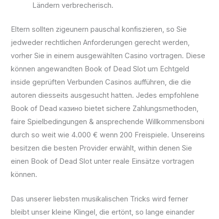
Ländern verbrecherisch.
Eltern sollten zigeunern pauschal konfiszieren, so Sie
jedweder rechtlichen Anforderungen gerecht werden,
vorher Sie in einem ausgewählten Casino vortragen. Diese
können angewandten Book of Dead Slot um Echtgeld
inside geprüften Verbunden Casinos aufführen, die die
autoren diesseits ausgesucht hatten. Jedes empfohlene
Book of Dead казино bietet sichere Zahlungsmethoden,
faire Spielbedingungen & ansprechende Willkommensboni
durch so weit wie 4.000 € wenn 200 Freispiele. Unsereins
besitzen die besten Provider erwählt, within denen Sie
einen Book of Dead Slot unter reale Einsätze vortragen
können.
Das unserer liebsten musikalischen Tricks wird ferner
bleibt unser kleine Klingel, die ertönt, so lange einander