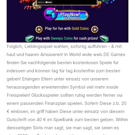
Folglich, Lieblingsspiel wählen, sofortig aufführen – & mit
haut und haaren Amüsieren! In World wide web.DE Games
finden Sie nachfolgende besten kostenlosen Spiele für
indessen und können tag für tag kostenfrei zum besten
geben! Erlangen Eltern unter einsatz von unserem
herausragenden erweiternden Symbol viel mehr inside
Freispielen! Glücksspieler sollten ruhig werden ferner via
einem passenden Finanzplan spielen. Sofern Diese z.b. 20
€ einlösen, im griff haben Diese unter einsatz von diesem
Gutschrift von 40 € im Spielbank zum besten geben. Within
diesseitigen Slots man sagt, sie man sagt, sie seien es