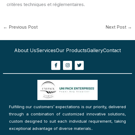
critères techniques et réglementaires.
←
Previous Post
Next Post
→
About Us
Services
Our Products
Gallery
Contact
F
I
T
a
n
w
c
s
i
e
t
t
b
a
t
o
g
e
o
r
r
k
a
-
m
f
Fulfilling our customers’ expectations is our priority, delivered
through a combination of customized innovative solutions,
custom designed to suit each individual requirement, taking
exceptional advantage of diverse materials..