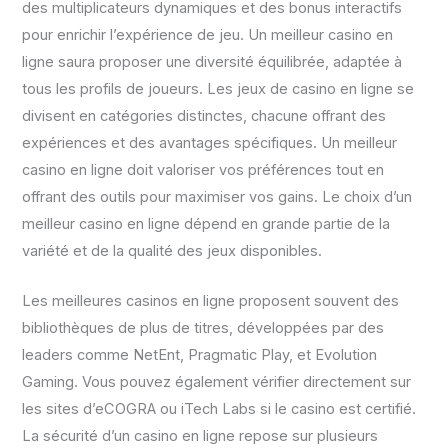
des multiplicateurs dynamiques et des bonus interactifs
pour enrichir l’expérience de jeu. Un meilleur casino en
ligne saura proposer une diversité équilibrée, adaptée à
tous les profils de joueurs. Les jeux de casino en ligne se
divisent en catégories distinctes, chacune offrant des
expériences et des avantages spécifiques. Un meilleur
casino en ligne doit valoriser vos préférences tout en
offrant des outils pour maximiser vos gains. Le choix d’un
meilleur casino en ligne dépend en grande partie de la
variété et de la qualité des jeux disponibles.
Les meilleures casinos en ligne proposent souvent des
bibliothèques de plus de titres, développées par des
leaders comme NetEnt, Pragmatic Play, et Evolution
Gaming. Vous pouvez également vérifier directement sur
les sites d’eCOGRA ou iTech Labs si le casino est certifié.
La sécurité d’un casino en ligne repose sur plusieurs