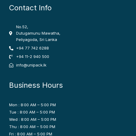
Contact Info
No.52,
Dutugamunu Mawatha,
Peliyagoda, Sri Lanka
+94 77 742 6288
+94 11-2 940 500
info@unipack.lk
Business Hours
Mon : 8:00 AM – 5:00 PM
Tue : 8:00 AM – 5:00 PM
Wed : 8:00 AM – 5:00 PM
Thu : 8:00 AM – 5:00 PM
Fri : 8:00 AM – 5:00 PM