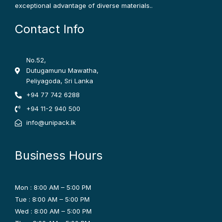
exceptional advantage of diverse materials..
Contact Info
No.52,
Dutugamunu Mawatha,
Peliyagoda, Sri Lanka
+94 77 742 6288
+94 11-2 940 500
info@unipack.lk
Business Hours
Mon : 8:00 AM – 5:00 PM
Tue : 8:00 AM – 5:00 PM
Wed : 8:00 AM – 5:00 PM