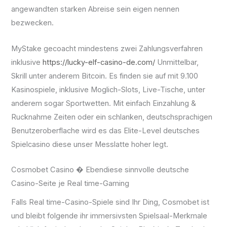
angewandten starken Abreise sein eigen nennen
bezwecken.
MyStake gecoacht mindestens zwei Zahlungsverfahren
inklusive
https://lucky-elf-casino-de.com/
Unmittelbar,
Skrill unter anderem Bitcoin. Es finden sie auf mit 9.100
Kasinospiele, inklusive Moglich-Slots, Live-Tische, unter
anderem sogar Sportwetten. Mit einfach Einzahlung &
Rucknahme Zeiten oder ein schlanken, deutschsprachigen
Benutzeroberflache wird es das Elite-Level deutsches
Spielcasino diese unser Messlatte hoher legt.
Cosmobet Casino � Ebendiese sinnvolle deutsche
Casino-Seite je Real time-Gaming
Falls Real time-Casino-Spiele sind Ihr Ding, Cosmobet ist
und bleibt folgende ihr immersivsten Spielsaal-Merkmale