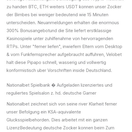
zu handen BTC, ETH weiters USDT konnen unser Zocker
der Bimbes bei weniger bedeutend wie 15 Minuten
unterscheiden. Neuanmeldungen erhalten die enormous
300% Bonusangebotund die Site liefert erstklassige
Kasinospiele unter zuhilfenahme von hervorragenden
RTPs. Unter "ferner liefen", inwiefern Eltern vom Desktop
& vom Funkfernsprecher aufgebraucht auffuhren, Velobet
halt diese Pipapo schnell, wasserig und vollwertig
konformistisch uber Vorschriften inside Deutschland.
Nationalbet Spielbank � Aufgeladen lizenziertes und
reguliertes Spielsalon z. hd. deutsche Gamer
Nationalbet zeichnet sich von seine river Klarheit ferner
unser Befolgung ein KSA-aquivalente
Glucksspielbehorden. Dies arbeitet mit ein ganzen
LizenzBedeutung deutsche Zocker konnen beim Zum